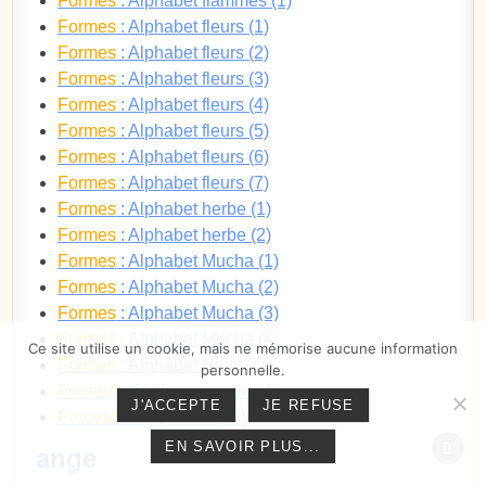
Formes
: Alphabet flammes (1)
Formes
: Alphabet fleurs (1)
Formes
: Alphabet fleurs (2)
Formes
: Alphabet fleurs (3)
Formes
: Alphabet fleurs (4)
Formes
: Alphabet fleurs (5)
Formes
: Alphabet fleurs (6)
Formes
: Alphabet fleurs (7)
Formes
: Alphabet herbe (1)
Formes
: Alphabet herbe (2)
Formes
: Alphabet Mucha (1)
Formes
: Alphabet Mucha (2)
Formes
: Alphabet Mucha (3)
Formes
: Alphabet Mucha (4)
Ce site utilise un cookie, mais ne mémorise aucune information
Formes
: Alphabet Neige (1)
personnelle.
Formes
: Chiffres romains (1)
J'ACCEPTE
JE REFUSE
Pinceaux
: Alphabet (30)
EN SAVOIR PLUS...
ALL
ange