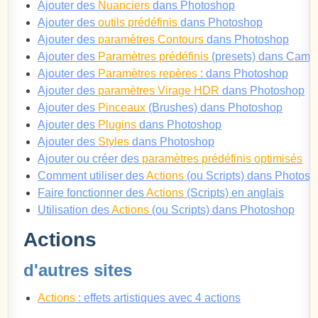
Ajouter des
Nuanciers
dans Photoshop
Ajouter des
outils prédéfinis
dans Photoshop
Ajouter des
paramètres Contours
dans Photoshop
Ajouter des
Paramètres prédéfinis
(presets) dans Cam
Ajouter des
Paramètres repères
: dans Photoshop
Ajouter des
paramètres Virage HDR
dans Photoshop
Ajouter des
Pinceaux
(Brushes) dans Photoshop
Ajouter des
Plugins
dans Photoshop
Ajouter des
Styles
dans Photoshop
Ajouter ou créer des
paramètres prédéfinis optimisés
Comment utiliser des
Actions
(ou Scripts) dans Photos
Faire fonctionner des
Actions
(Scripts) en anglais
Utilisation des
Actions
(ou Scripts) dans Photoshop
Actions
d'autres sites
Actions
: effets artistiques avec 4 actions