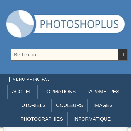
Aller au contenu
Photoshoplus
paramètres, tutoriels et couleurs pour Photoshop
Rechercher :
MENU PRINCIPAL
ACCUEIL
FORMATIONS
PARAMÈTRES
TUTORIELS
COULEURS
IMAGES
PHOTOGRAPHIES
INFORMATIQUE