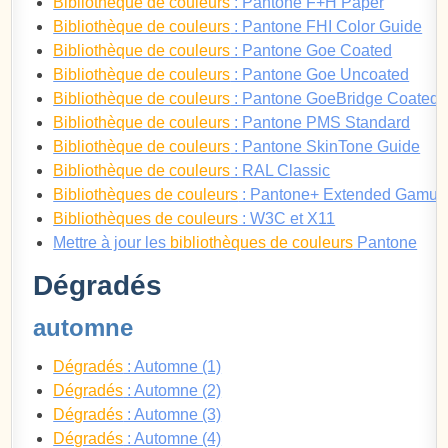
Bibliothèque de couleurs
: Pantone F+H Paper
Bibliothèque de couleurs
: Pantone FHI Color Guide
Bibliothèque de couleurs
: Pantone Goe Coated
Bibliothèque de couleurs
: Pantone Goe Uncoated
Bibliothèque de couleurs
: Pantone GoeBridge Coated
Bibliothèque de couleurs
: Pantone PMS Standard
Bibliothèque de couleurs
: Pantone SkinTone Guide
Bibliothèque de couleurs
: RAL Classic
Bibliothèques de couleurs
: Pantone+ Extended Gamut
Bibliothèques de couleurs
: W3C et X11
Mettre à jour les
bibliothèques de couleurs
Pantone
Dégradés
automne
Dégradés
: Automne (1)
Dégradés
: Automne (2)
Dégradés
: Automne (3)
Dégradés
: Automne (4)