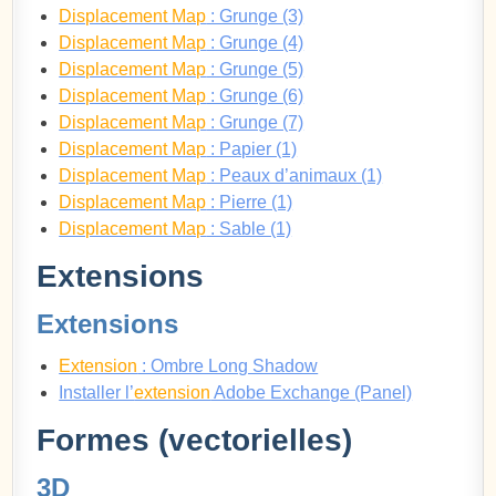
Displacement Map
: Grunge (3)
Displacement Map
: Grunge (4)
Displacement Map
: Grunge (5)
Displacement Map
: Grunge (6)
Displacement Map
: Grunge (7)
Displacement Map
: Papier (1)
Displacement Map
: Peaux d’animaux (1)
Displacement Map
: Pierre (1)
Displacement Map
: Sable (1)
Extensions
Extensions
Extension
: Ombre Long Shadow
Installer l’
extension
Adobe Exchange (Panel)
Formes (vectorielles)
3D