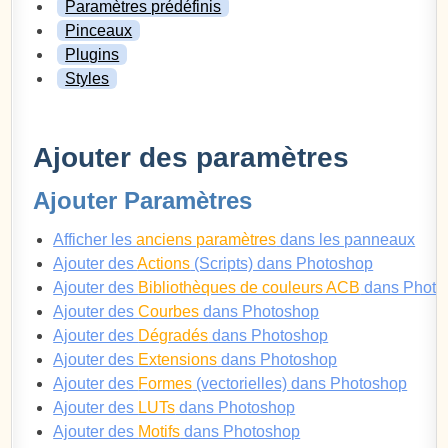
Paramètres prédéfinis
Pinceaux
Plugins
Styles
Ajouter des paramètres
Ajouter Paramètres
Afficher les
anciens paramètres
dans les panneaux
Ajouter des
Actions
(Scripts) dans Photoshop
Ajouter des
Bibliothèques de couleurs ACB
dans Photo
Ajouter des
Courbes
dans Photoshop
Ajouter des
Dégradés
dans Photoshop
Ajouter des
Extensions
dans Photoshop
Ajouter des
Formes
(vectorielles) dans Photoshop
Ajouter des
LUTs
dans Photoshop
Ajouter des
Motifs
dans Photoshop