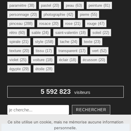
paramètre
(38)
pastel
(20)
peau
(63)
peinture
(81)
personnage
(20)
photographie
(42)
pierre
(55)
pinceau
(288)
rosace
(20)
rose
(21)
rouge
(47)
rétro
(60)
sable
(24)
saint-valentin
(18)
soleil
(22)
spirale
(21)
style
(158)
tache
(24)
texte
(23)
texture
(20)
tissu
(17)
transparent
(17)
vert
(52)
violet
(25)
voiture
(18)
éclair
(18)
écusson
(20)
égypte
(29)
étoile
(28)
5 592 823
visiteurs
Rechercher
RECHERCHER
Ce site utilise un cookie, mais ne mémorise aucune information
personnelle.