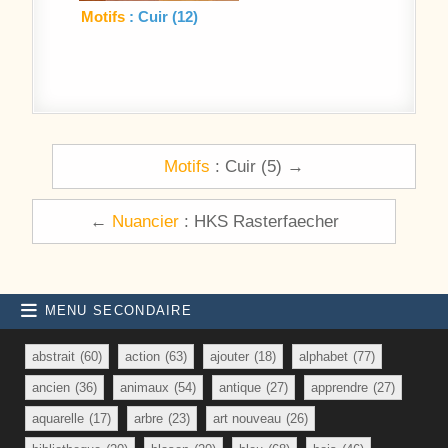
Motifs
: Cuir (12)
Navigation de l’article
Motifs
: Cuir (5) →
←
Nuancier
: HKS Rasterfaecher
MENU SECONDAIRE
abstrait
(60)
action
(63)
ajouter
(18)
alphabet
(77)
ancien
(36)
animaux
(54)
antique
(27)
apprendre
(27)
aquarelle
(17)
arbre
(23)
art nouveau
(26)