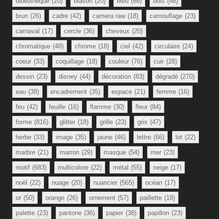
bibliotheque
(20)
blason
(20)
bleu
(68)
bois
(46)
brun
(26)
cadre
(42)
camera raw
(18)
camouflage
(23)
carnaval
(17)
cercle
(36)
cheveux
(20)
chromatique
(48)
chrome
(18)
ciel
(42)
circulaire
(24)
coeur
(33)
coquillage
(18)
couleur
(76)
cuir
(28)
dessin
(23)
disney
(44)
décoration
(83)
dégradé
(270)
eau
(38)
encadrement
(35)
espace
(21)
femme
(16)
feu
(42)
feuille
(16)
flamme
(30)
fleur
(84)
forme
(816)
glitter
(18)
grille
(23)
gris
(47)
herbe
(33)
image
(35)
jaune
(46)
lettre
(66)
lot
(22)
marbre
(21)
marron
(29)
masque
(54)
mer
(23)
motif
(683)
multicolore
(22)
métal
(55)
neige
(17)
noël
(22)
nuage
(20)
nuancier
(565)
océan
(17)
or
(50)
orange
(26)
ornement
(57)
paillette
(18)
palette
(23)
pantone
(36)
papier
(38)
papillon
(23)