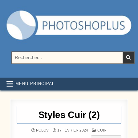
Aller au contenu
Photoshoplus
paramètres, tutoriels et couleurs pour Photoshop
Rechercher :
MENU PRINCIPAL
Styles Cuir (2)
POSTÉ DANS
POLOV
17 FÉVRIER 2024
CUIR