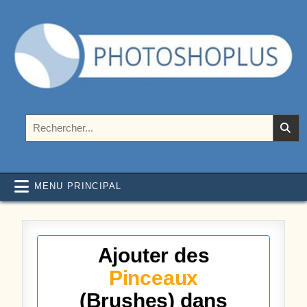
Aller au contenu
Photoshoplus
paramètres, tutoriels et couleurs pour Photoshop
Rechercher :
MENU PRINCIPAL
Ajouter des
Pinceaux
(Brushes) dans