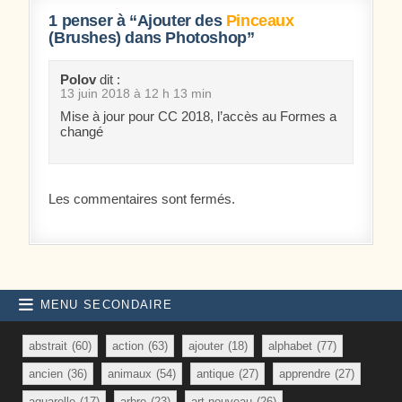
1 penser à “
Ajouter des
Pinceaux
(Brushes) dans Photoshop
”
Polov
dit :
13 juin 2018 à 12 h 13 min
Mise à jour pour CC 2018, l’accès au Formes a
changé
Les commentaires sont fermés.
MENU SECONDAIRE
abstrait
(60)
action
(63)
ajouter
(18)
alphabet
(77)
ancien
(36)
animaux
(54)
antique
(27)
apprendre
(27)
aquarelle
(17)
arbre
(23)
art nouveau
(26)