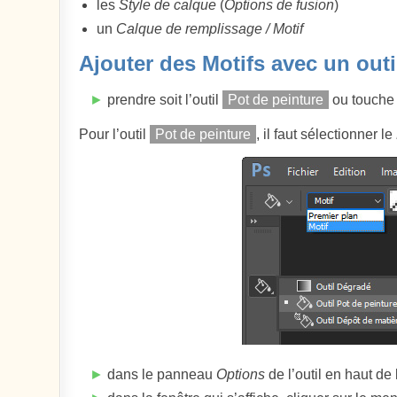
les
Style de calque
(
Options de fusion
)
un
Calque de remplissage / Motif
Ajouter des Motifs avec un outil
►
prendre soit l’outil
Pot de peinture
ou touch
Pour l’outil
Pot de peinture
, il faut sélectionner le
►
dans le panneau
Options
de l’outil en haut de 