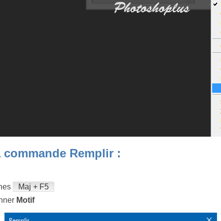
 la commande Remplir :
ches
Maj + F5
onner
Motif