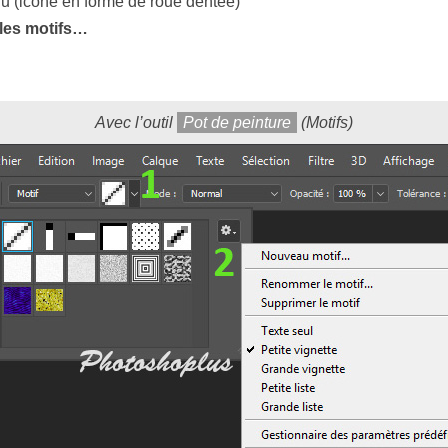
enu (icône en forme de roue dentée)
les motifs…
Avec l’outil
Pot de peinture
(Motifs)