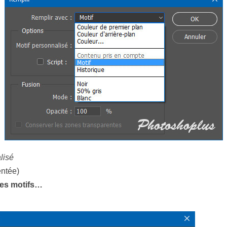
lisé
entée)
les motifs…