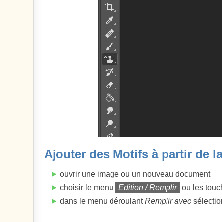
Ajouter des Motifs à partir de
►
ouvrir une image ou un nouveau document
►
choisir le menu
Edition / Remplir
ou les tou
►
dans le menu déroulant
Remplir avec
sélecti