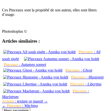
Ces Pinceaux sont la propriété de son auteur, elles sont libres
d’usage.
Photoshoplus ©
Articles similaires :
Pinceaux
:
All
souls night
Pinceaux
:
Autumns sonnet
Pinceaux
:
Ghost
Pinceaux
:
Illusionist
Pinceaux
:
Libertine
Pinceaux
:
Maelstrom
Navigation
Actions
: texture or massif →
←
Pinceaux
:
Witching
de
Menu secondaire