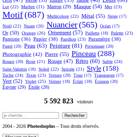
Herbe
(33)
Image
(35)
Masque
(54)
Marron
(29)
Lot
(22)
Marbre
(21)
Mer
(23)
Motif
(687)
Métal
(55)
Multicolore
(22)
Neige
(17)
Nuancier
(565)
Noël
(22)
Nuage
(20)
Océan
(17)
Or
(50)
Ornement
(57)
Orange
(26)
Palette
(23)
Paillette
(18)
Pantone
(36)
Papier
(38)
Paramètre
(38)
Papillon
(23)
Peinture
(81)
Peau
(63)
Pastel
(20)
Personnage
(20)
Pinceau
(288)
Pierre
(55)
Photographie
(42)
Rétro
(60)
Rouge
(47)
Rosace
(20)
Rose
(21)
Sable
(24)
Style
(158)
Soleil
(22)
Spirale
(21)
Saint-Valentin
(18)
Tache
(24)
Texte
(23)
Texture
(20)
Tissu
(17)
Transparent
(17)
Vert
(52)
Violet
(25)
Écusson
(20)
Voiture
(18)
Éclair
(18)
Égypte
(29)
Étoile
(28)
5 592 823
visiteurs
Rechercher
Rechercher
2004 - 2026
Photoshoplus
– Tous droits réservés.