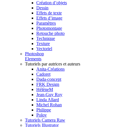
Création d’objets
Dessin
Effets de texte
Effets d’image
Paramètres
Photomontage
Retouche photo
Technique
Texture
Vectoriel
Photoshop
Elements
Tutoriels par autrices et auteurs
Anita-Créations
Cadoret
Dada-concept
FRK Design
HélèneM
Jean-Guy Roy
Linda Allard
Michel Rohan
Philippe
Polov
Tutoriels Camera Raw
Tutoriels Illustrator