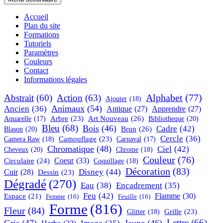
l’article
Accueil
Plan du site
Formations
Tutoriels
Paramètres
Couleurs
Contact
Informations légales
Alphabet
(77)
Abstrait
(60)
Action
(63)
Ajouter
(18)
Animaux
(54)
Ancien
(36)
Antique
(27)
Apprendre
(27)
Art Nouveau
(26)
Arbre
(23)
Bibliotheque
(20)
Aquarelle
(17)
Bleu
(68)
Bois
(46)
Cadre
(42)
Brun
(26)
Blason
(20)
Cercle
(36)
Camouflage
(23)
Camera Raw
(18)
Carnaval
(17)
Chromatique
(48)
Ciel
(42)
Cheveux
(20)
Chrome
(18)
Couleur
(76)
Coeur
(33)
Circulaire
(24)
Coquillage
(18)
Décoration
(83)
Disney
(44)
Cuir
(28)
Dessin
(23)
Dégradé
(270)
Eau
(38)
Encadrement
(35)
Feu
(42)
Flamme
(30)
Espace
(21)
Femme
(16)
Feuille
(16)
Forme
(816)
Fleur
(84)
Grille
(23)
Glitter
(18)
Lettre
(66)
Gris
(47)
Jaune
(46)