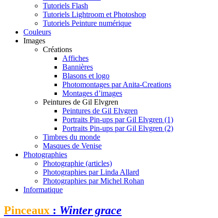
Tutoriels Flash
Tutoriels Lightroom et Photoshop
Tutoriels Peinture numérique
Couleurs
Images
Créations
Affiches
Bannières
Blasons et logo
Photomontages par Anita-Creations
Montages d’images
Peintures de Gil Elvgren
Peintures de Gil Elvgren
Portraits Pin-ups par Gil Elvgren (1)
Portraits Pin-ups par Gil Elvgren (2)
Timbres du monde
Masques de Venise
Photographies
Photographie (articles)
Photographies par Linda Allard
Photographies par Michel Rohan
Informatique
Pinceaux
:
Winter grace