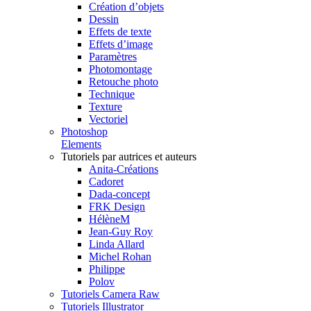
Création d’objets
Dessin
Effets de texte
Effets d’image
Paramètres
Photomontage
Retouche photo
Technique
Texture
Vectoriel
Photoshop
Elements
Tutoriels par autrices et auteurs
Anita-Créations
Cadoret
Dada-concept
FRK Design
HélèneM
Jean-Guy Roy
Linda Allard
Michel Rohan
Philippe
Polov
Tutoriels Camera Raw
Tutoriels Illustrator