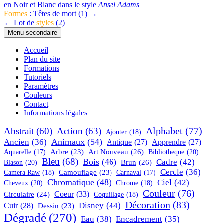
en Noir et Blanc dans le style
Ansel Adams
Navigation
Formes
: Têtes de mort (1) →
← Lot de
styles
(2)
de
Menu secondaire
l’article
Accueil
Plan du site
Formations
Tutoriels
Paramètres
Couleurs
Contact
Informations légales
Alphabet
(77)
Abstrait
(60)
Action
(63)
Ajouter
(18)
Animaux
(54)
Ancien
(36)
Antique
(27)
Apprendre
(27)
Art Nouveau
(26)
Arbre
(23)
Bibliotheque
(20)
Aquarelle
(17)
Bleu
(68)
Bois
(46)
Cadre
(42)
Brun
(26)
Blason
(20)
Cercle
(36)
Camouflage
(23)
Camera Raw
(18)
Carnaval
(17)
Chromatique
(48)
Ciel
(42)
Cheveux
(20)
Chrome
(18)
Couleur
(76)
Coeur
(33)
Circulaire
(24)
Coquillage
(18)
Décoration
(83)
Disney
(44)
Cuir
(28)
Dessin
(23)
Dégradé
(270)
Eau
(38)
Encadrement
(35)