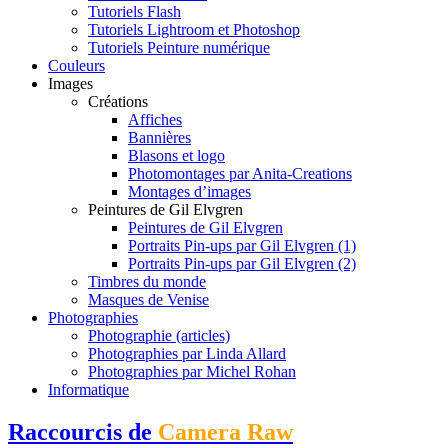
Tutoriels Flash
Tutoriels Lightroom et Photoshop
Tutoriels Peinture numérique
Couleurs
Images
Créations
Affiches
Bannières
Blasons et logo
Photomontages par Anita-Creations
Montages d’images
Peintures de Gil Elvgren
Peintures de Gil Elvgren
Portraits Pin-ups par Gil Elvgren (1)
Portraits Pin-ups par Gil Elvgren (2)
Timbres du monde
Masques de Venise
Photographies
Photographie (articles)
Photographies par Linda Allard
Photographies par Michel Rohan
Informatique
Raccourcis de
Camera Raw