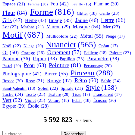
Feu
(42)
Flamme
(30)
Espace
(21)
Femme
(16)
Feuille
(16)
Forme
(816)
Fleur
(84)
Grille
(23)
Glitter
(18)
Lettre
(66)
Gris
(47)
Jaune
(46)
Herbe
(33)
Image
(35)
Masque
(54)
Marron
(29)
Lot
(22)
Marbre
(21)
Mer
(23)
Motif
(687)
Métal
(55)
Multicolore
(22)
Neige
(17)
Nuancier
(565)
Noël
(22)
Nuage
(20)
Océan
(17)
Or
(50)
Ornement
(57)
Orange
(26)
Palette
(23)
Paillette
(18)
Pantone
(36)
Papier
(38)
Paramètre
(38)
Papillon
(23)
Peinture
(81)
Peau
(63)
Pastel
(20)
Personnage
(20)
Pinceau
(288)
Pierre
(55)
Photographie
(42)
Rétro
(60)
Rouge
(47)
Rosace
(20)
Rose
(21)
Sable
(24)
Style
(158)
Soleil
(22)
Spirale
(21)
Saint-Valentin
(18)
Tache
(24)
Texte
(23)
Texture
(20)
Tissu
(17)
Transparent
(17)
Vert
(52)
Violet
(25)
Écusson
(20)
Voiture
(18)
Éclair
(18)
Égypte
(29)
Étoile
(28)
5 592 823
visiteurs
Rechercher
Rechercher