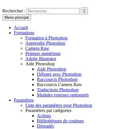
Aller
au
Photoshoplus
paramètres, tutoriels et couleurs pour Photoshop
Rechercher :
contenu
Menu principal
Accueil
Formations
Formation à Photoshop
Apprendre Photoshop
Camera Raw
Peinture numérique
Adobe Illustrator
Aide Photoshop
Aide Photoshop
Débuter avec Photoshop
Raccourcis Photoshop
Raccourcis Camera Raw
Traductions Photoshop
Modules externes optionnels
Paramètres
Liste des paramètres pour Photoshop
Paramètres par catégories
Actions
Bibliothèques de couleurs
Dégradés