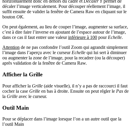
horizontalement donc en dehors du cadre et
Décaler Y
permet de
décaler l’image verticalement. Pour découper réellement l’image, il
suffit ensuite de valider la fenêtre de Camera Raw en cliquant sur le
bouton
OK
.
On peut également, au lieu de couper l’image, augmenter sa surface,
c’est à dire faire l’inverse en ajoutant de l’espace autour de l’image,
dans ce cas il faut entrer une valeur
inférieure à 100
pour
Echelle
.
Attention
de ne pas confondre l’outil
Zoom
qui agrandit simplement
l’image dans l’aperçu avec le curseur
Echelle
qui lui sert à diminuer
ou augmenter la zone de l’image, pour la recadrer (ou la découper)
après validation de la fenêtre de Camera Raw.
Afficher la Grille
Pour afficher la
Grille
(aide visuelle), il n’y a pas de raccourci il faut
cocher la case
Grille
en bas à droite. Ensuite on peut régler le
Pas
de
la
Grille
avec le curseur.
Outil Main
Pour se déplacer dans l’image lorsque l’on a un autre outil que la
l’outil
Main