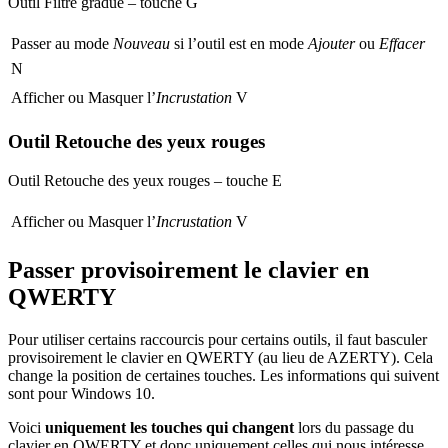
Outil
Filtre gradué
– touche
G
Passer au mode
Nouveau
si l’outil est en mode
Ajouter
ou
Effacer
N
Afficher ou Masquer l’
Incrustation
V
Outil Retouche des yeux rouges
Outil
Retouche des yeux rouges
– touche
E
Afficher ou Masquer l’
Incrustation
V
Passer provisoirement le clavier en
QWERTY
Pour utiliser certains raccourcis pour certains outils, il faut basculer
provisoirement le clavier en QWERTY (au lieu de AZERTY). Cela
change la position de certaines touches. Les informations qui suivent
sont pour Windows 10.
Voici
uniquement les touches qui changent
lors du passage du
clavier en QWERTY et donc uniquement celles qui nous intéresse