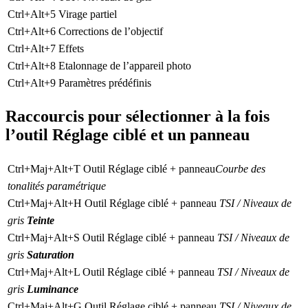
Ctrl+Alt+5
Virage partiel
Ctrl+Alt+6
Corrections de l’objectif
Ctrl+Alt+7
Effets
Ctrl+Alt+8
Etalonnage de l’appareil photo
Ctrl+Alt+9
Paramètres prédéfinis
Raccourcis pour sélectionner à la fois
l’outil Réglage ciblé et un panneau
Ctrl+Maj+Alt+T
Outil
Réglage ciblé
+ panneau
Courbe des
tonalités paramétrique
Ctrl+Maj+Alt+H
Outil
Réglage ciblé
+ panneau
TSI / Niveaux de
gris
Teinte
Ctrl+Maj+Alt+S
Outil
Réglage ciblé
+ panneau
TSI / Niveaux de
gris
Saturation
Ctrl+Maj+Alt+L
Outil
Réglage ciblé
+ panneau
TSI / Niveaux de
gris
Luminance
Ctrl+Maj+Alt+G
Outil
Réglage ciblé
+ panneau
TSI / Niveaux de