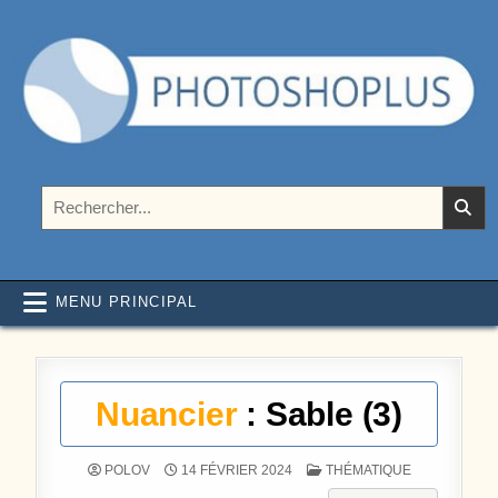
Aller au contenu
Photoshoplus
paramètres, tutoriels et couleurs pour Photoshop
Rechercher :
MENU PRINCIPAL
Nuancier
: Sable (3)
POSTÉ DANS
POLOV
14 FÉVRIER 2024
THÉMATIQUE