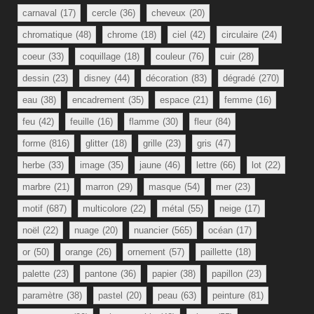
carnaval
(17)
cercle
(36)
cheveux
(20)
chromatique
(48)
chrome
(18)
ciel
(42)
circulaire
(24)
coeur
(33)
coquillage
(18)
couleur
(76)
cuir
(28)
dessin
(23)
disney
(44)
décoration
(83)
dégradé
(270)
eau
(38)
encadrement
(35)
espace
(21)
femme
(16)
feu
(42)
feuille
(16)
flamme
(30)
fleur
(84)
forme
(816)
glitter
(18)
grille
(23)
gris
(47)
herbe
(33)
image
(35)
jaune
(46)
lettre
(66)
lot
(22)
marbre
(21)
marron
(29)
masque
(54)
mer
(23)
motif
(687)
multicolore
(22)
métal
(55)
neige
(17)
noël
(22)
nuage
(20)
nuancier
(565)
océan
(17)
or
(50)
orange
(26)
ornement
(57)
paillette
(18)
palette
(23)
pantone
(36)
papier
(38)
papillon
(23)
paramètre
(38)
pastel
(20)
peau
(63)
peinture
(81)