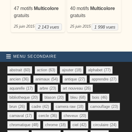
47 motifs
Multicolore
40 motifs
Multicolore
gratuits
gratuits
25 juin 2015
25 juin 2015
2 143 vues
1 998 vues
MENU SECONDAIRE
abstrait
(60)
action
(63)
ajouter
(18)
alphabet
(77)
ancien
(36)
animaux
(54)
antique
(27)
apprendre
(27)
aquarelle
(17)
arbre
(23)
art nouveau
(26)
bibliotheque
(20)
blason
(20)
bleu
(68)
bois
(46)
brun
(26)
cadre
(42)
camera raw
(18)
camouflage
(23)
carnaval
(17)
cercle
(36)
cheveux
(20)
chromatique
(48)
chrome
(18)
ciel
(42)
circulaire
(24)