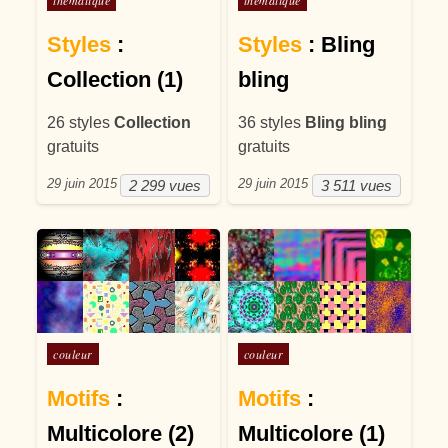
Styles
:
Styles
: Bling
Collection (1)
bling
26 styles
Collection
36 styles
Bling bling
gratuits
gratuits
29 juin 2015
29 juin 2015
2 299 vues
3 511 vues
Posté dans
Posté dans
couleur
couleur
Motifs
:
Motifs
:
Multicolore (2)
Multicolore (1)