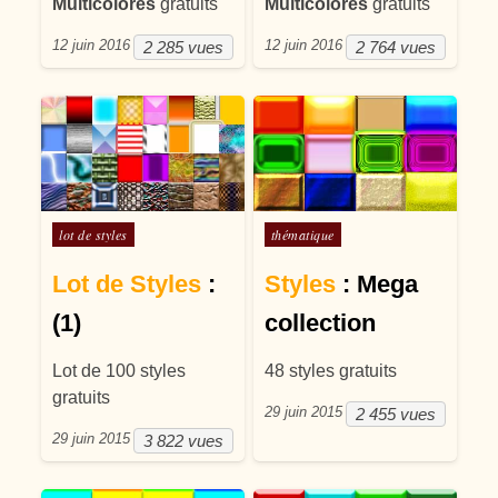
Multicolores
gratuits
Multicolores
gratuits
12 juin 2016
12 juin 2016
2 285 vues
2 764 vues
Posté dans
Posté dans
lot de styles
thématique
Lot de Styles
:
Styles
: Mega
(1)
collection
Lot de 100 styles
48 styles gratuits
gratuits
29 juin 2015
2 455 vues
29 juin 2015
3 822 vues