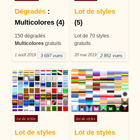
Dégradés
:
Lot de styles
Multicolores (4)
(5)
150 dégradés
Lot de 70 styles
Multicolores
gratuits
gratuits
1 août 2019
20 mai 2019
3 697 vues
2 851 vues
Posté dans
Posté dans
lot de styles
lot de styles
Lot de styles
Lot de styles