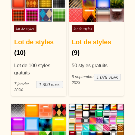
Posté dans
Posté dans
lot de styles
lot de styles
Lot de styles
Lot de styles
(10)
(9)
Lot de 100 styles
50 styles gratuits
gratuits
8 septembre
1 079 vues
2023
7 janvier
1 300 vues
2024