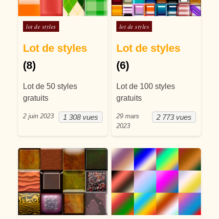
Posté dans
Posté dans
lot de styles
lot de styles
Lot de styles
Lot de styles
(8)
(6)
Lot de 50 styles
Lot de 100 styles
gratuits
gratuits
2 juin 2023
29 mars
1 308 vues
2 773 vues
2023