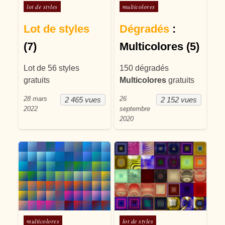
Posté dans
Posté dans
lot de styles
multicolores
Lot de styles
Dégradés
:
(7)
Multicolores (5)
Lot de 56 styles
150 dégradés
gratuits
Multicolores
gratuits
28 mars
26
2 465 vues
2 152 vues
2022
septembre
2020
Posté dans
Posté dans
multicolores
lot de styles