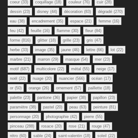
coeur
(33)
coquillage
(18)
couleur
(76)
cuir
(28)
dessin
(23)
disney
(44)
décoration
(83)
dégradé
(270)
eau
(38)
encadrement
(35)
espace
(21)
femme
(16)
feu
(42)
feuille
(16)
flamme
(30)
fleur
(84)
forme
(816)
glitter
(18)
grille
(23)
gris
(47)
herbe
(33)
image
(35)
jaune
(46)
lettre
(66)
lot
(22)
marbre
(21)
marron
(29)
masque
(54)
mer
(23)
motif
(687)
multicolore
(22)
métal
(55)
neige
(17)
noël
(22)
nuage
(20)
nuancier
(566)
océan
(17)
or
(50)
orange
(26)
ornement
(57)
paillette
(18)
palette
(23)
pantone
(36)
papier
(38)
papillon
(23)
paramètre
(38)
pastel
(20)
peau
(63)
peinture
(81)
personnage
(20)
photographie
(42)
pierre
(55)
pinceau
(288)
rosace
(20)
rose
(21)
rouge
(47)
rétro
(60)
sable
(24)
saint-valentin
(18)
soleil
(22)