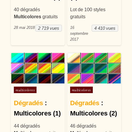
40 dégradés
Lot de 100 styles
Multicolores
gratuits
gratuits
28 mai 2018
16
2 719 vues
4 410 vues
septembre
2017
Posté dans
Posté dans
multicolores
multicolores
Dégradés
:
Dégradés
:
Multicolores (1)
Multicolores (2)
44 dégradés
46 dégradés