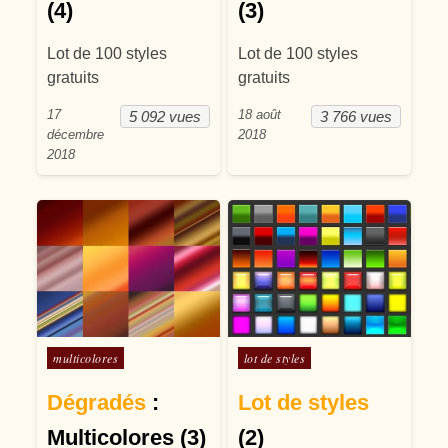
(4)
(3)
Lot de 100 styles
Lot de 100 styles
gratuits
gratuits
17
18 août
5 092 vues
3 766 vues
décembre
2018
2018
Posté dans
Posté dans
multicolores
lot de styles
Dégradés
:
Lot de styles
Multicolores (3)
(2)