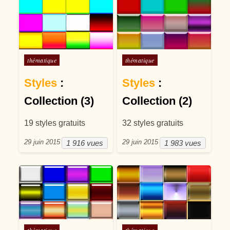
Posté dans
Posté dans
thématique
thématique
Styles
:
Styles
:
Collection (3)
Collection (2)
19 styles gratuits
32 styles gratuits
29 juin 2015
29 juin 2015
1 916 vues
1 983 vues
Posté dans
Posté dans
thématique
thématique