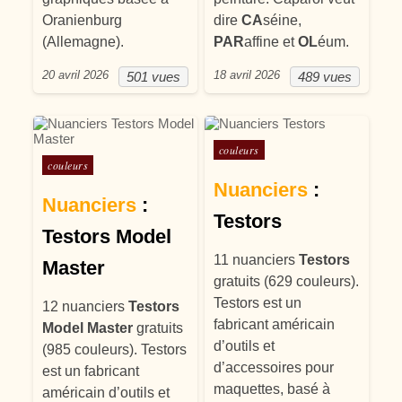
Oranienburg
dire
CA
séine,
(Allemagne).
PAR
affine et
OL
éum.
20 avril 2026
18 avril 2026
501 vues
489 vues
Posté dans
couleurs
Posté dans
couleurs
Nuanciers
:
Nuanciers
:
Testors
Testors Model
11 nuanciers
Testors
Master
gratuits (629 couleurs).
Testors est un
12 nuanciers
Testors
fabricant américain
Model Master
gratuits
d’outils et
(985 couleurs). Testors
d’accessoires pour
est un fabricant
maquettes, basé à
américain d’outils et