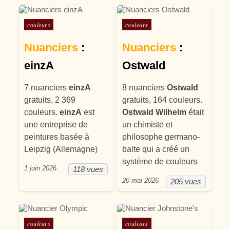
Posté dans
Posté dans
couleurs
couleurs
Nuanciers
:
Nuanciers
:
einzA
Ostwald
7 nuanciers
einzA
8 nuanciers
Ostwald
gratuits, 2 369
gratuits, 164 couleurs.
couleurs.
einzA
est
Ostwald Wilhelm
était
une entreprise de
un chimiste et
peintures basée à
philosophe germano-
Leipzig (Allemagne)
balte qui a créé un
système de couleurs
1 juin 2026
118 vues
20 mai 2026
205 vues
Posté dans
Posté dans
couleurs
couleurs