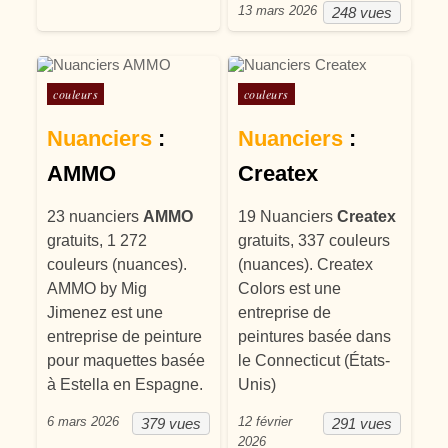
13 mars 2026
248 vues
Posté dans
Posté dans
couleurs
couleurs
Nuanciers
:
Nuanciers
:
AMMO
Createx
23 nuanciers
AMMO
19 Nuanciers
Createx
gratuits, 1 272
gratuits, 337 couleurs
couleurs (nuances).
(nuances). Createx
AMMO by Mig
Colors est une
Jimenez est une
entreprise de
entreprise de peinture
peintures basée dans
pour maquettes basée
le Connecticut (États-
à Estella en Espagne.
Unis)
6 mars 2026
12 février
379 vues
291 vues
2026