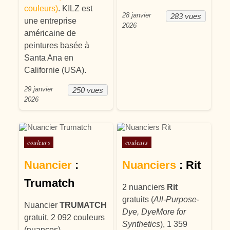
couleurs)
. KILZ est
28 janvier
283 vues
une entreprise
2026
américaine de
peintures basée à
Santa Ana en
Californie (USA).
29 janvier
250 vues
2026
Posté dans
Posté dans
couleurs
couleurs
Nuancier
:
Nuanciers
: Rit
Trumatch
2 nuanciers
Rit
gratuits (
All-Purpose-
Nuancier
TRUMATCH
Dye, DyeMore for
gratuit, 2 092 couleurs
Synthetics
), 1 359
(nuances).