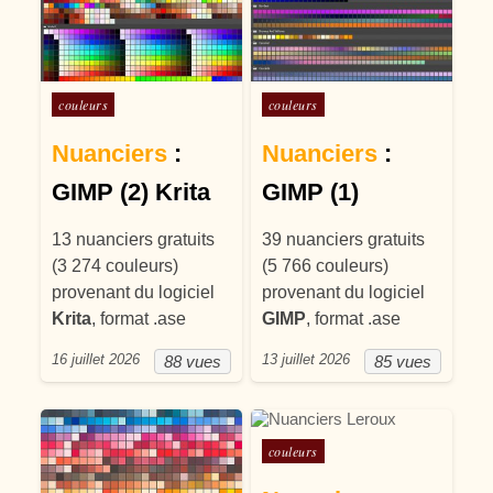
Posté dans
Posté dans
couleurs
couleurs
Nuanciers
:
Nuanciers
:
GIMP (2) Krita
GIMP (1)
13 nuanciers gratuits
39 nuanciers gratuits
(3 274 couleurs)
(5 766 couleurs)
provenant du logiciel
provenant du logiciel
Krita
, format .ase
GIMP
, format .ase
16 juillet 2026
13 juillet 2026
88 vues
85 vues
Posté dans
couleurs