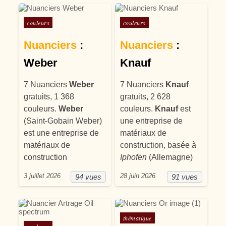
Posté dans
Posté dans
couleurs
couleurs
Nuanciers
:
Nuanciers
:
Weber
Knauf
7 Nuanciers
Weber
7 Nuanciers
Knauf
gratuits, 1 368
gratuits, 2 628
couleurs.
Weber
couleurs.
Knauf
est
(Saint-Gobain Weber)
une entreprise de
est une entreprise de
matériaux de
matériaux de
construction, basée à
construction
Iphofen
(Allemagne)
3 juillet 2026
28 juin 2026
94 vues
91 vues
Posté dans
thématique
Posté dans