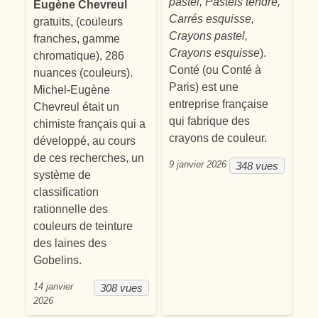
pastel, Pastels tendre,
Eugène Chevreul
Carrés esquisse,
gratuits, (couleurs
Crayons pastel,
franches, gamme
Crayons esquisse
).
chromatique), 286
Conté (ou Conté à
nuances (couleurs).
Paris) est une
Michel-Eugène
entreprise française
Chevreul était un
qui fabrique des
chimiste français qui a
crayons de couleur.
développé, au cours
de ces recherches, un
9 janvier 2026
348 vues
système de
classification
rationnelle des
couleurs de teinture
des laines des
Gobelins.
14 janvier
308 vues
2026