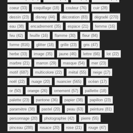
coeur
(33)
coquillage
(18)
couleur
(76)
cuir
(28)
dessin
(23)
disney
(44)
décoration
(83)
dégradé
(270)
eau
(38)
encadrement
(35)
espace
(21)
femme
(16)
feu
(42)
feuille
(16)
flamme
(30)
fleur
(84)
forme
(816)
glitter
(18)
grille
(23)
gris
(47)
herbe
(33)
image
(35)
jaune
(46)
lettre
(66)
lot
(22)
marbre
(21)
marron
(29)
masque
(54)
mer
(23)
motif
(687)
multicolore
(22)
métal
(55)
neige
(17)
noël
(22)
nuage
(20)
nuancier
(565)
océan
(17)
or
(50)
orange
(26)
ornement
(57)
paillette
(18)
palette
(23)
pantone
(36)
papier
(38)
papillon
(23)
paramètre
(38)
pastel
(20)
peau
(63)
peinture
(81)
personnage
(20)
photographie
(42)
pierre
(55)
pinceau
(288)
rosace
(20)
rose
(21)
rouge
(47)