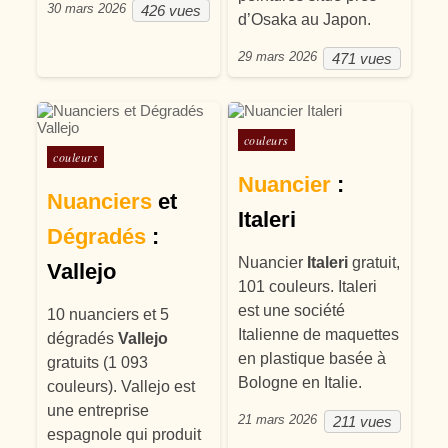
30 mars 2026
426 vues
d’Osaka au Japon.
29 mars 2026
471 vues
Posté dans
couleurs
Posté dans
couleurs
Nuancier
:
Nuanciers
et
Italeri
Dégradés
:
Nuancier
Italeri
gratuit,
Vallejo
101 couleurs. Italeri
est une société
10 nuanciers et 5
Italienne de maquettes
dégradés
Vallejo
en plastique basée à
gratuits (1 093
Bologne en Italie.
couleurs). Vallejo est
une entreprise
21 mars 2026
211 vues
espagnole qui produit