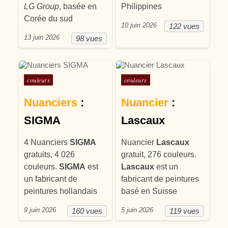
LG Group
, basée en
Philippines
Corée du sud
10 juin 2026
122 vues
13 juin 2026
98 vues
Posté dans
Posté dans
couleurs
couleurs
Nuanciers
:
Nuancier
:
SIGMA
Lascaux
4 Nuanciers
SIGMA
Nuancier
Lascaux
gratuits, 4 026
gratuit, 276 couleurs.
couleurs.
SIGMA
est
Lascaux
est un
un fabricant de
fabricant de peintures
peintures hollandais
basé en Suisse
9 juin 2026
5 juin 2026
160 vues
119 vues