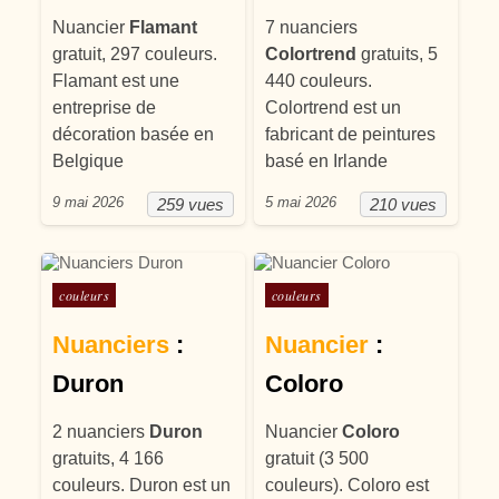
Nuancier
Flamant
7 nuanciers
gratuit, 297 couleurs.
Colortrend
gratuits, 5
Flamant est une
440 couleurs.
entreprise de
Colortrend est un
décoration basée en
fabricant de peintures
Belgique
basé en Irlande
9 mai 2026
5 mai 2026
259 vues
210 vues
Posté dans
Posté dans
couleurs
couleurs
Nuanciers
:
Nuancier
:
Duron
Coloro
2 nuanciers
Duron
Nuancier
Coloro
gratuits, 4 166
gratuit (3 500
couleurs. Duron est un
couleurs). Coloro est