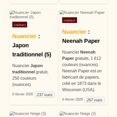
Posté dans
couleurs
Posté dans
couleurs
Nuancier
:
Nuancier
:
Neenah Paper
Japon
Nuancier
Neenah
traditionnel (5)
Paper
gratuits, 1 612
couleurs (nuances).
Nuancier
Japon
Neenah Paper est un
traditionnel
gratuit,
fabricant de papiers,
250 couleurs
créé en 1873 dans le
(nuances)
Wisconsin (USA).
6 février 2026
237 vues
6 février 2026
267 vues