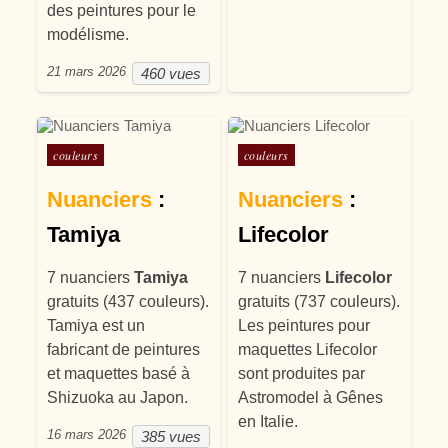
des peintures pour le
modélisme.
21 mars 2026
460 vues
Posté dans
Posté dans
couleurs
couleurs
Nuanciers
:
Nuanciers
:
Tamiya
Lifecolor
7 nuanciers
Tamiya
7 nuanciers
Lifecolor
gratuits (437 couleurs).
gratuits (737 couleurs).
Tamiya est un
Les peintures pour
fabricant de peintures
maquettes Lifecolor
et maquettes basé à
sont produites par
Shizuoka au Japon.
Astromodel à Gênes
en Italie.
16 mars 2026
385 vues