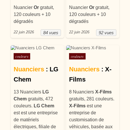
Nuancier
Or
gratuit,
Nuancier
Or
gratuit,
120 couleurs + 10
120 couleurs + 10
dégradés
dégradés
22 juin 2026
22 juin 2026
84 vues
92 vues
Posté dans
Posté dans
couleurs
couleurs
Nuanciers
: LG
Nuanciers
: X-
Chem
Films
13 Nuanciers
LG
8 Nuanciers
X-Films
Chem
gratuits, 472
gratuits, 281 couleurs.
couleurs.
LG Chem
X-Films
est une
est est une entreprise
entreprise de
de matériels
customisation de
électriques, filiale de
véhicules, basée aux