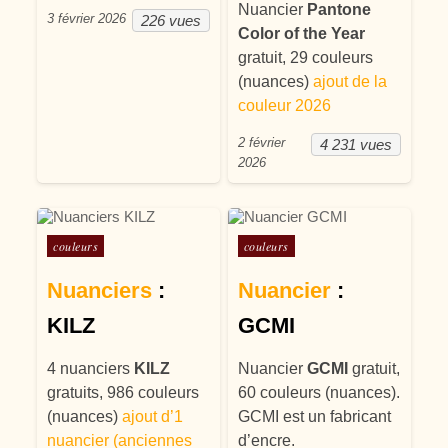
Nuancier
Pantone
3 février 2026
226 vues
Color of the Year
gratuit, 29 couleurs
(nuances)
ajout de la
couleur 2026
2 février
4 231 vues
2026
Posté dans
Posté dans
couleurs
couleurs
Nuanciers
:
Nuancier
:
KILZ
GCMI
4 nuanciers
KILZ
Nuancier
GCMI
gratuit,
gratuits, 986 couleurs
60 couleurs (nuances).
(nuances)
ajout d’1
GCMI est un fabricant
nuancier (anciennes
d’encre.