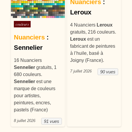
Nuanciers
:
Leroux
Posté dans
couleurs
4 Nuanciers
Leroux
gratuits, 216 couleurs.
Nuanciers
:
Leroux
est un
fabricant de peintures
Sennelier
à l’huile, basé à
Joigny (France).
16 Nuanciers
Sennelier
gratuits, 1
7 juillet 2026
90 vues
680 couleurs.
Sennelier
est une
marque de couleurs
pour artistes,
peintures, encres,
pastels (France)
8 juillet 2026
91 vues