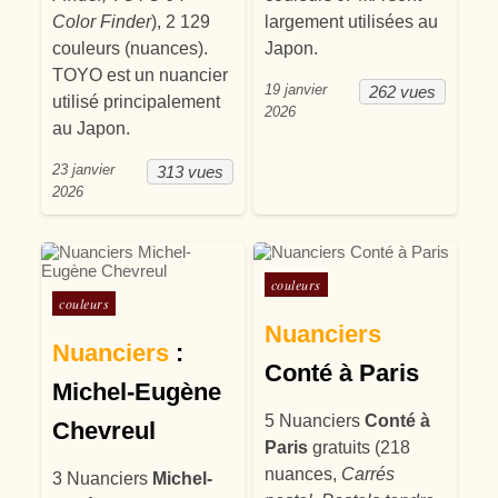
Color Finder
), 2 129
largement utilisées au
couleurs (nuances).
Japon.
TOYO est un nuancier
19 janvier
262 vues
utilisé principalement
2026
au Japon.
23 janvier
313 vues
2026
Posté dans
couleurs
Posté dans
couleurs
Nuanciers
Nuanciers
:
Conté à Paris
Michel-Eugène
5 Nuanciers
Conté à
Chevreul
Paris
gratuits (218
nuances,
Carrés
3 Nuanciers
Michel-