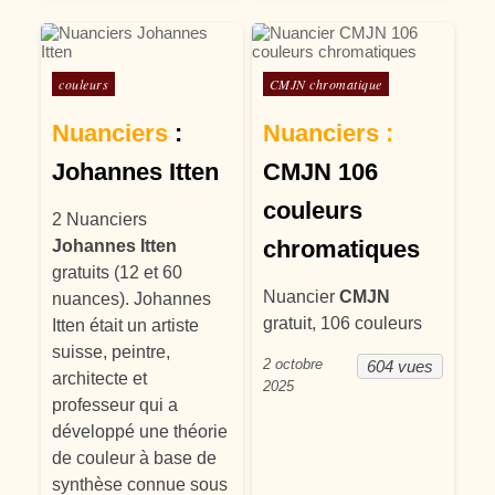
Posté dans
Posté dans
couleurs
CMJN chromatique
Nuanciers
:
Nuanciers :
Johannes Itten
CMJN 106
couleurs
2 Nuanciers
chromatiques
Johannes Itten
gratuits (12 et 60
Nuancier
CMJN
nuances). Johannes
gratuit, 106 couleurs
Itten était un artiste
suisse, peintre,
2 octobre
604 vues
architecte et
2025
professeur qui a
développé une théorie
de couleur à base de
synthèse connue sous