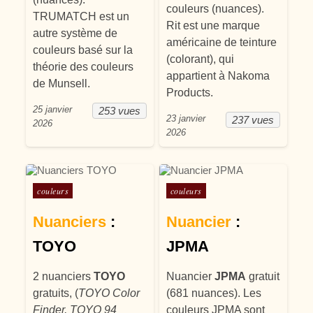
couleurs (nuances).
TRUMATCH est un
Rit est une marque
autre système de
américaine de teinture
couleurs basé sur la
(colorant), qui
théorie des couleurs
appartient à Nakoma
de Munsell.
Products.
25 janvier
253 vues
23 janvier
237 vues
2026
2026
Posté dans
Posté dans
couleurs
couleurs
Nuanciers
:
Nuancier
:
TOYO
JPMA
2 nuanciers
TOYO
Nuancier
JPMA
gratuit
gratuits, (
TOYO Color
(681 nuances). Les
Finder, TOYO 94
couleurs JPMA sont