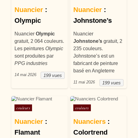
Nuancier
:
Nuancier
:
Olympic
Johnstone’s
Nuancier
Olympic
Nuancier
gratuit, 2 064 couleurs.
Johnstone’s
gratuit, 2
Les peintures
Olympic
235 couleurs.
sont produites par
Johnstone’s est un
PPG industries
fabricant de peinture
basé en Angleterre
14 mai 2026
199 vues
11 mai 2026
199 vues
Posté dans
Posté dans
couleurs
couleurs
Nuancier
:
Nuanciers
:
Flamant
Colortrend