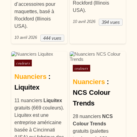
Rockford (Illinois
d’accessoires pour
USA).
maquettes, basé à
Rockford (Illinois
10 avril 2026
394 vues
USA).
10 avril 2026
444 vues
Posté dans
couleurs
Posté dans
couleurs
Nuanciers
:
Nuanciers
:
Liquitex
NCS Colour
11 nuanciers
Liquitex
Trends
gratuits (669 couleurs).
Liquitex est une
28 nuanciers
NCS
entreprise américaine
Colour Trends
basée à Cincinnati
gratuits (palettes