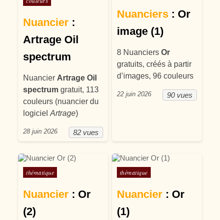
couleurs
Nuanciers
: Or
Nuancier
:
image (1)
Artrage Oil
8 Nuanciers
Or
spectrum
gratuits, créés à partir
d’images, 96 couleurs
Nuancier
Artrage Oil
spectrum
gratuit, 113
22 juin 2026
90 vues
couleurs (nuancier du
logiciel
Artrage
)
28 juin 2026
82 vues
Posté dans
Posté dans
thématique
thématique
Nuancier
: Or
Nuancier
: Or
(2)
(1)