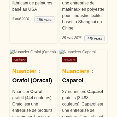
fabricant de peintures
une entreprise de
basé au USA
matériaux en polyester
pour l’industrie textile,
5 mai 2026
196 vues
basée à Shanghai en
Chine.
25 avril 2026
449 vues
Posté dans
Posté dans
couleurs
couleurs
Nuancier
:
Nuanciers
:
Orafol (Oracal)
Caparol
Nuancier
Orafol
27 nuanciers
Caparol
gratuit (444 couleurs).
gratuits (3 488
Orafol est une
couleurs). Caparol est
entreprise de produits
une entreprise de
graphiques basée à
peinture. Caparol veut