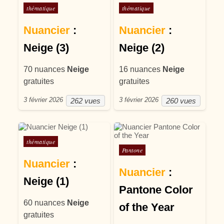
Posté dans
Posté dans
thématique
thématique
Nuancier
:
Nuancier
:
Neige (3)
Neige (2)
70 nuances
Neige
16 nuances
Neige
gratuites
gratuites
3 février 2026
3 février 2026
262 vues
260 vues
Posté dans
thématique
Posté dans
Pantone
Nuancier
:
Nuancier
:
Neige (1)
Pantone Color
60 nuances
Neige
of the Year
gratuites