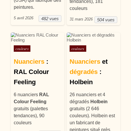
(USA) qui fabrique des
tendances), 181
peintures.
couleurs
5 avril 2026
482 vues
31 mars 2026
504 vues
Posté dans
Posté dans
couleurs
couleurs
Nuanciers
:
Nuanciers
et
RAL Colour
dégradés
:
Feeling
Holbein
6 nuanciers
RAL
26 nuanciers et 4
Colour Feeling
dégradés
Holbein
gratuits (palettes
gratuits (2 646
tendances), 90
couleurs). Holbein est
couleurs
un fabricant de
peintures situé près