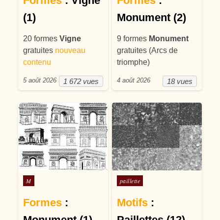
Formes
: Vigne
Formes
:
(1)
Monument (2)
20 formes
Vigne
9 formes
Monument
gratuites
nouveau
gratuites (Arcs de
contenu
triomphe)
5 août 2026
4 août 2026
1 672 vues
18 vues
Posté dans
Posté dans
M
paillette
Formes
:
Motifs
:
Monument (1)
Paillettes (12)