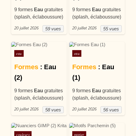
9 formes
Eau
gratuites
9 formes
Eau
gratuites
(splash, éclaboussure)
(splash, éclaboussure)
20 juillet 2026
20 juillet 2026
59 vues
55 vues
Posté dans
Posté dans
eau
eau
Formes
: Eau
Formes
: Eau
(2)
(1)
9 formes
Eau
gratuites
9 formes
Eau
gratuites
(splash, éclaboussure)
(splash, éclaboussure)
20 juillet 2026
20 juillet 2026
58 vues
56 vues
Posté dans
Posté dans
couleurs
papier