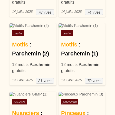
gratuits
gratuits
14 juillet 2026
14 juillet 2026
78 vues
74 vues
Posté dans
Posté dans
papier
papier
Motifs
:
Motifs
:
Parchemin (2)
Parchemin (1)
12 motifs
Parchemin
12 motifs
Parchemin
gratuits
gratuits
14 juillet 2026
14 juillet 2026
81 vues
70 vues
Posté dans
Posté dans
couleurs
parchemin
Nuanciers
:
Pinceaux
: