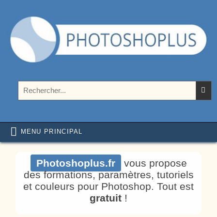
Aller au contenu
Photoshoplus
paramètres, tutoriels et couleurs pour Photoshop
Rechercher :
MENU PRINCIPAL
Photoshoplus.fr
vous propose
des formations, paramètres, tutoriels
et couleurs pour Photoshop. Tout est
gratuit
!