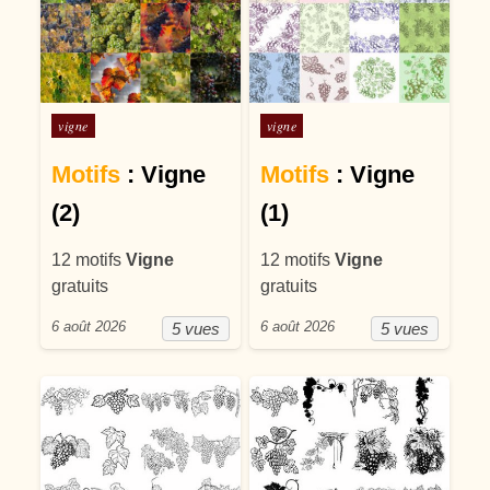
Posté dans
Posté dans
vigne
vigne
Motifs
: Vigne
Motifs
: Vigne
(2)
(1)
12 motifs
Vigne
12 motifs
Vigne
gratuits
gratuits
6 août 2026
6 août 2026
5 vues
5 vues