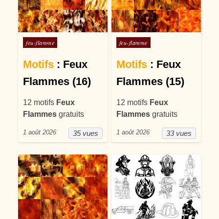
Posté dans
Posté dans
feu-flamme
feu-flamme
Motifs
: Feux
Motifs
: Feux
Flammes (16)
Flammes (15)
12 motifs
Feux
12 motifs
Feux
Flammes
gratuits
Flammes
gratuits
1 août 2026
1 août 2026
35 vues
33 vues