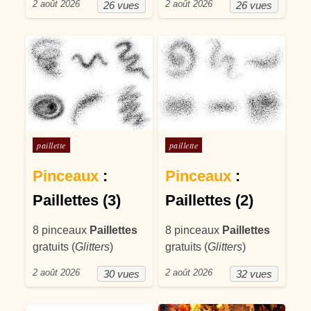
2 août 2026
2 août 2026
26 vues
26 vues
Posté dans
Posté dans
paillette
paillette
Pinceaux
:
Pinceaux
:
Paillettes (3)
Paillettes (2)
8 pinceaux
Paillettes
8 pinceaux
Paillettes
gratuits (
Glitters
)
gratuits (
Glitters
)
2 août 2026
2 août 2026
30 vues
32 vues