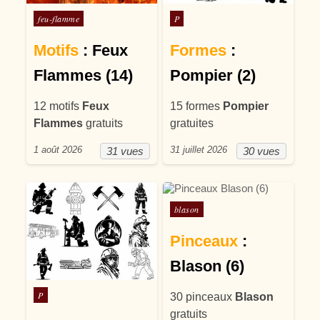
Posté dans
Posté dans
feu-flamme
P
Motifs
: Feux
Formes
:
Flammes (14)
Pompier (2)
12 motifs
Feux
15 formes
Pompier
Flammes
gratuits
gratuites
1 août 2026
31 juillet 2026
31 vues
30 vues
Posté dans
blason
Pinceaux
:
Blason (6)
Posté dans
P
30 pinceaux
Blason
gratuits