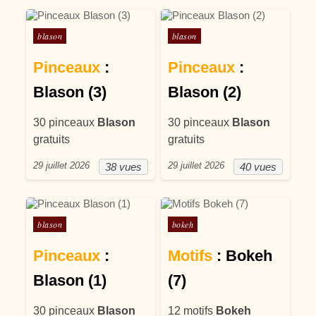
Posté dans
Posté dans
blason
blason
Pinceaux
:
Pinceaux
:
Blason (3)
Blason (2)
30 pinceaux
Blason
30 pinceaux
Blason
gratuits
gratuits
29 juillet 2026
29 juillet 2026
38 vues
40 vues
Posté dans
Posté dans
blason
bokeh
Pinceaux
:
Motifs
: Bokeh
Blason (1)
(7)
30 pinceaux
Blason
12 motifs
Bokeh