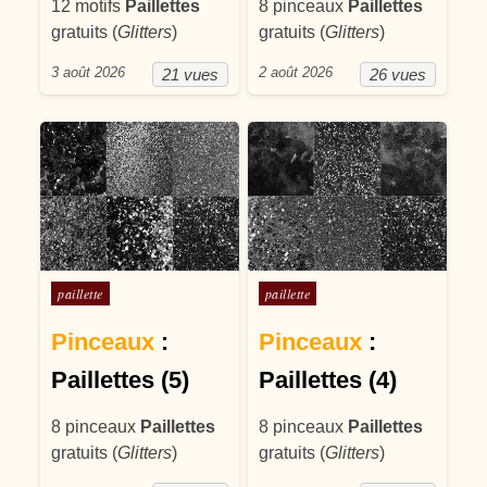
12 motifs
Paillettes
8 pinceaux
Paillettes
gratuits (
Glitters
)
gratuits (
Glitters
)
3 août 2026
2 août 2026
21 vues
26 vues
Posté dans
Posté dans
paillette
paillette
Pinceaux
:
Pinceaux
:
Paillettes (5)
Paillettes (4)
8 pinceaux
Paillettes
8 pinceaux
Paillettes
gratuits (
Glitters
)
gratuits (
Glitters
)