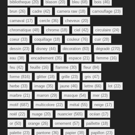
bibliotheque
(20)
blason
(20)
bleu
(68)
bois
(46)
brun
(26)
cadre
(42)
camera raw
(18)
camouflage
(23)
carnaval
(17)
cercle
(36)
cheveux
(20)
chromatique
(48)
chrome
(18)
ciel
(42)
circulaire
(24)
coeur
(33)
coquillage
(18)
couleur
(76)
cuir
(28)
dessin
(23)
disney
(44)
décoration
(83)
dégradé
(270)
eau
(38)
encadrement
(35)
espace
(21)
femme
(16)
feu
(42)
feuille
(16)
flamme
(30)
fleur
(84)
forme
(816)
glitter
(18)
grille
(23)
gris
(47)
herbe
(33)
image
(35)
jaune
(46)
lettre
(66)
lot
(22)
marbre
(21)
marron
(29)
masque
(54)
mer
(23)
motif
(687)
multicolore
(22)
métal
(55)
neige
(17)
noël
(22)
nuage
(20)
nuancier
(565)
océan
(17)
or
(50)
orange
(26)
ornement
(57)
paillette
(18)
palette
(23)
pantone
(36)
papier
(38)
papillon
(23)