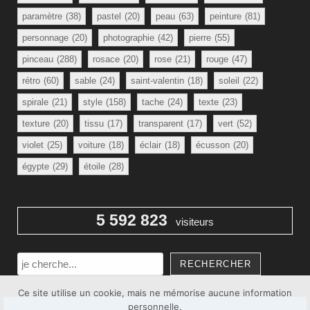
paramètre
(38)
pastel
(20)
peau
(63)
peinture
(81)
personnage
(20)
photographie
(42)
pierre
(55)
pinceau
(288)
rosace
(20)
rose
(21)
rouge
(47)
rétro
(60)
sable
(24)
saint-valentin
(18)
soleil
(22)
spirale
(21)
style
(158)
tache
(24)
texte
(23)
texture
(20)
tissu
(17)
transparent
(17)
vert
(52)
violet
(25)
voiture
(18)
éclair
(18)
écusson
(20)
égypte
(29)
étoile
(28)
5 592 823
visiteurs
Rechercher
RECHERCHER
Ce site utilise un cookie, mais ne mémorise aucune information
personnelle.