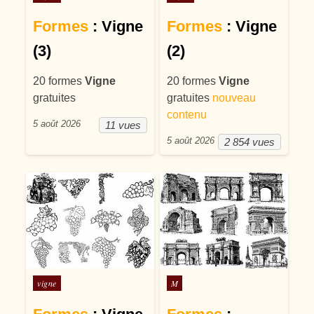
Formes
: Vigne
Formes
: Vigne
(3)
(2)
20 formes
Vigne
20 formes
Vigne
gratuites
gratuites
nouveau
contenu
5 août 2026
11 vues
5 août 2026
2 854 vues
Posté dans
Posté dans
vigne
M