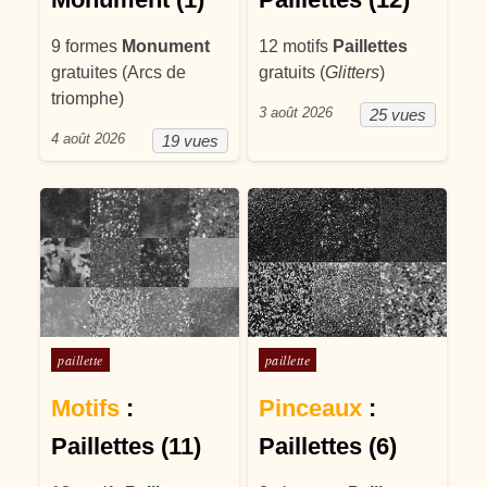
9 formes
Monument
12 motifs
Paillettes
gratuites (Arcs de
gratuits (
Glitters
)
triomphe)
3 août 2026
25 vues
4 août 2026
19 vues
Posté dans
Posté dans
paillette
paillette
Motifs
:
Pinceaux
:
Paillettes (11)
Paillettes (6)