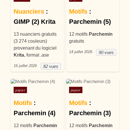
Nuanciers
:
Motifs
:
GIMP (2) Krita
Parchemin (5)
13 nuanciers gratuits
12 motifs
Parchemin
(3 274 couleurs)
gratuits
provenant du logiciel
14 juillet 2026
90 vues
Krita
, format .ase
16 juillet 2026
82 vues
Posté dans
Posté dans
papier
papier
Motifs
:
Motifs
:
Parchemin (4)
Parchemin (3)
12 motifs
Parchemin
12 motifs
Parchemin