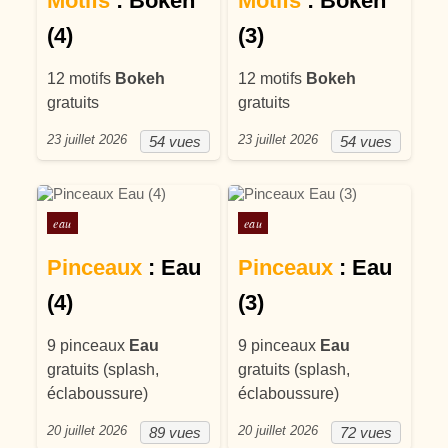
Motifs
: Bokeh
Motifs
: Bokeh
(4)
(3)
12 motifs
Bokeh
12 motifs
Bokeh
gratuits
gratuits
23 juillet 2026
23 juillet 2026
54 vues
54 vues
Posté dans
Posté dans
eau
eau
Pinceaux
: Eau
Pinceaux
: Eau
(4)
(3)
9 pinceaux
Eau
9 pinceaux
Eau
gratuits (splash,
gratuits (splash,
éclaboussure)
éclaboussure)
20 juillet 2026
20 juillet 2026
89 vues
72 vues