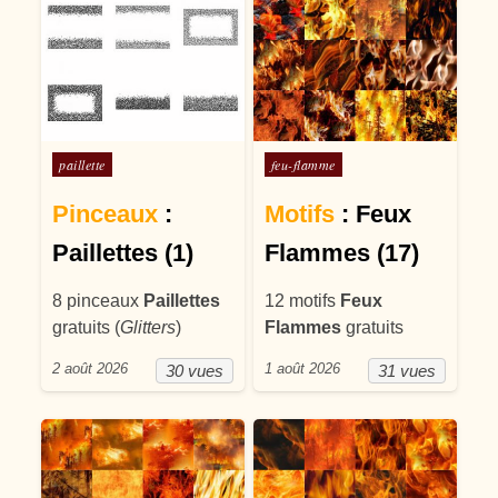
Posté dans
Posté dans
paillette
feu-flamme
Pinceaux
:
Motifs
: Feux
Paillettes (1)
Flammes (17)
8 pinceaux
Paillettes
12 motifs
Feux
gratuits (
Glitters
)
Flammes
gratuits
2 août 2026
1 août 2026
30 vues
31 vues