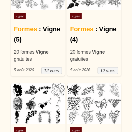
Posté dans
Posté dans
vigne
vigne
Formes
: Vigne
Formes
: Vigne
(5)
(4)
20 formes
Vigne
20 formes
Vigne
gratuites
gratuites
5 août 2026
5 août 2026
12 vues
12 vues
Posté dans
Posté dans
vigne
vigne