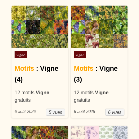
Posté dans
Posté dans
vigne
vigne
Motifs
: Vigne
Motifs
: Vigne
(4)
(3)
12 motifs
Vigne
12 motifs
Vigne
gratuits
gratuits
6 août 2026
6 août 2026
5 vues
6 vues