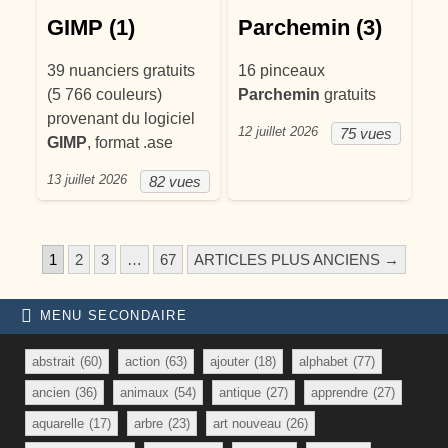
GIMP (1)
Parchemin (3)
39 nuanciers gratuits
16 pinceaux
(5 766 couleurs)
Parchemin
gratuits
provenant du logiciel
12 juillet 2026
75 vues
GIMP
, format .ase
13 juillet 2026
82 vues
PAGINATION DES PUBLICATI
1
2
3
…
67
ARTICLES PLUS ANCIENS →
MENU SECONDAIRE
abstrait
(60)
action
(63)
ajouter
(18)
alphabet
(77)
ancien
(36)
animaux
(54)
antique
(27)
apprendre
(27)
aquarelle
(17)
arbre
(23)
art nouveau
(26)