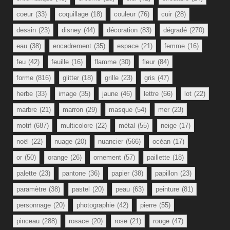
coeur
(33)
coquillage
(18)
couleur
(76)
cuir
(28)
dessin
(23)
disney
(44)
décoration
(83)
dégradé
(270)
eau
(38)
encadrement
(35)
espace
(21)
femme
(16)
feu
(42)
feuille
(16)
flamme
(30)
fleur
(84)
forme
(816)
glitter
(18)
grille
(23)
gris
(47)
herbe
(33)
image
(35)
jaune
(46)
lettre
(66)
lot
(22)
marbre
(21)
marron
(29)
masque
(54)
mer
(23)
motif
(687)
multicolore
(22)
métal
(55)
neige
(17)
noël
(22)
nuage
(20)
nuancier
(566)
océan
(17)
or
(50)
orange
(26)
ornement
(57)
paillette
(18)
palette
(23)
pantone
(36)
papier
(38)
papillon
(23)
paramètre
(38)
pastel
(20)
peau
(63)
peinture
(81)
personnage
(20)
photographie
(42)
pierre
(55)
pinceau
(288)
rosace
(20)
rose
(21)
rouge
(47)