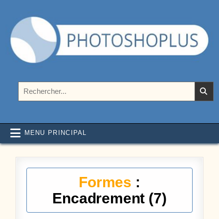
Aller au contenu
Photoshoplus
paramètres, tutoriels et couleurs pour Photoshop
Rechercher :
MENU PRINCIPAL
Formes
:
Encadrement (7)