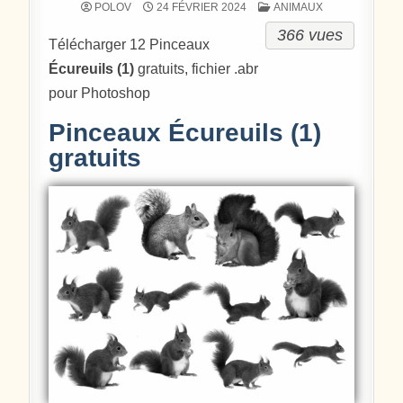
POSTÉ DANS
POLOV
24 FÉVRIER 2024
ANIMAUX
366 vues
Télécharger 12 Pinceaux
Écureuils (1)
gratuits, fichier .abr
pour Photoshop
Pinceaux Écureuils (1)
gratuits