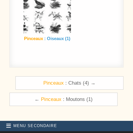
Pinceaux
: Oiseaux (1)
Navigation de l’article
Pinceaux
: Chats (4) →
←
Pinceaux
: Moutons (1)
MENU SECONDAIRE