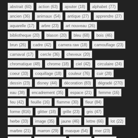
abstrait
(60)
action
(63)
ajouter
(18)
alphabet
(77)
ancien
(36)
animaux
(54)
antique
(27)
apprendre
(27)
aquarelle
(17)
arbre
(23)
art nouveau
(26)
bibliotheque
(20)
blason
(20)
bleu
(68)
bois
(46)
brun
(26)
cadre
(42)
camera raw
(18)
camouflage
(23)
carnaval
(17)
cercle
(36)
cheveux
(20)
chromatique
(48)
chrome
(18)
ciel
(42)
circulaire
(24)
coeur
(33)
coquillage
(18)
couleur
(76)
cuir
(28)
dessin
(23)
disney
(44)
décoration
(83)
dégradé
(270)
eau
(38)
encadrement
(35)
espace
(21)
femme
(16)
feu
(42)
feuille
(16)
flamme
(30)
fleur
(84)
forme
(816)
glitter
(18)
grille
(23)
gris
(47)
herbe
(33)
image
(35)
jaune
(46)
lettre
(66)
lot
(22)
marbre
(21)
marron
(29)
masque
(54)
mer
(23)