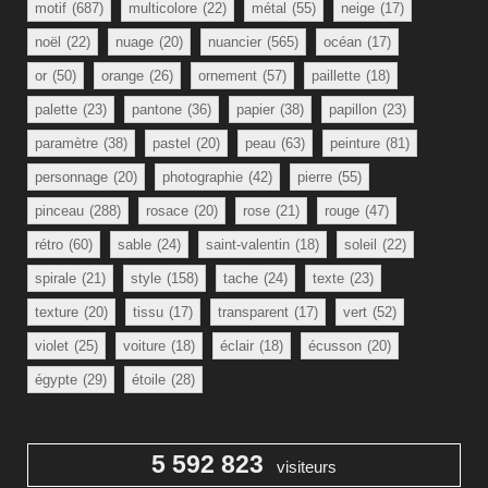
motif
(687)
multicolore
(22)
métal
(55)
neige
(17)
noël
(22)
nuage
(20)
nuancier
(565)
océan
(17)
or
(50)
orange
(26)
ornement
(57)
paillette
(18)
palette
(23)
pantone
(36)
papier
(38)
papillon
(23)
paramètre
(38)
pastel
(20)
peau
(63)
peinture
(81)
personnage
(20)
photographie
(42)
pierre
(55)
pinceau
(288)
rosace
(20)
rose
(21)
rouge
(47)
rétro
(60)
sable
(24)
saint-valentin
(18)
soleil
(22)
spirale
(21)
style
(158)
tache
(24)
texte
(23)
texture
(20)
tissu
(17)
transparent
(17)
vert
(52)
violet
(25)
voiture
(18)
éclair
(18)
écusson
(20)
égypte
(29)
étoile
(28)
5 592 823
visiteurs