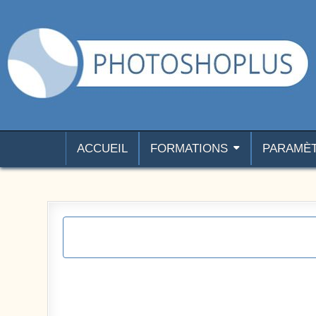
Aller au contenu
Photoshoplus
paramètres, tutoriels et couleurs pour Photoshop
ACCUEIL
FORMATIONS
PARAMÈ