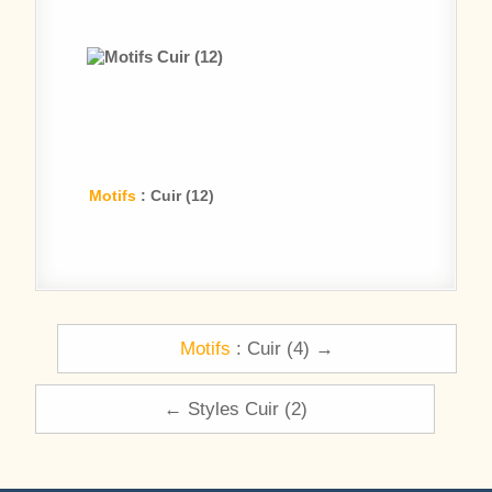
Motifs
: Cuir (12)
Navigation de l’article
Motifs
: Cuir (4) →
← Styles Cuir (2)