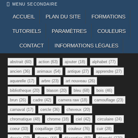
MENU SECONDAIRE
ACCUEIL
PLAN DU SITE
FORMATIONS
TUTORIELS
PARAMÈTRES
COULEURS
CONTACT
INFORMATIONS LÉGALES
abstrait
(60)
action
(63)
ajouter
(18)
alphabet
(77)
ancien
(36)
animaux
(54)
antique
(27)
apprendre
(27)
aquarelle
(17)
arbre
(23)
art nouveau
(26)
bibliotheque
(20)
blason
(20)
bleu
(68)
bois
(46)
brun
(26)
cadre
(42)
camera raw
(18)
camouflage
(23)
carnaval
(17)
cercle
(36)
cheveux
(20)
chromatique
(48)
chrome
(18)
ciel
(42)
circulaire
(24)
coeur
(33)
coquillage
(18)
couleur
(76)
cuir
(28)