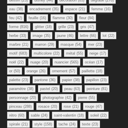
dessin
(23)
disney
(44)
décoration
(83)
dégradé
(270)
eau
(38)
encadrement
(35)
espace
(21)
femme
(16)
feu
(42)
feuille
(16)
flamme
(30)
fleur
(84)
forme
(816)
glitter
(18)
grille
(23)
gris
(47)
herbe
(33)
image
(35)
jaune
(46)
lettre
(66)
lot
(22)
marbre
(21)
marron
(29)
masque
(54)
mer
(23)
motif
(683)
multicolore
(22)
métal
(55)
neige
(17)
noël
(22)
nuage
(20)
nuancier
(565)
océan
(17)
or
(50)
orange
(26)
ornement
(57)
paillette
(18)
palette
(23)
pantone
(36)
papier
(38)
papillon
(23)
paramètre
(38)
pastel
(20)
peau
(63)
peinture
(81)
personnage
(20)
photographie
(42)
pierre
(55)
pinceau
(288)
rosace
(20)
rose
(21)
rouge
(47)
rétro
(60)
sable
(24)
saint-valentin
(18)
soleil
(22)
spirale
(21)
style
(158)
tache
(24)
texte
(23)