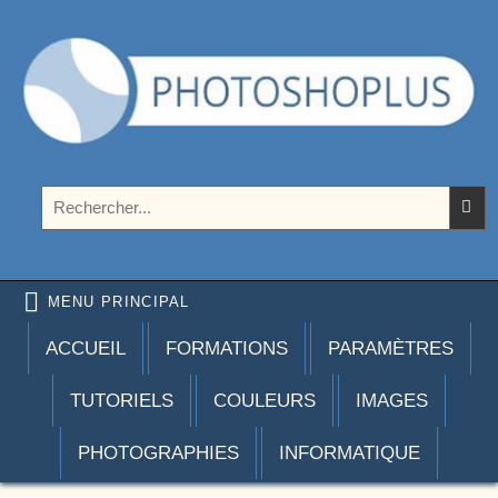
Aller au contenu
Photoshoplus
paramètres, tutoriels et couleurs pour Photoshop
Rechercher :
MENU PRINCIPAL
ACCUEIL
FORMATIONS
PARAMÈTRES
TUTORIELS
COULEURS
IMAGES
PHOTOGRAPHIES
INFORMATIQUE