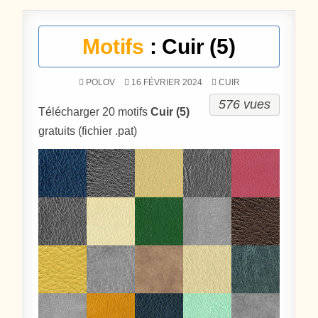
Motifs
: Cuir (5)
POSTÉ DANS
POLOV
16 FÉVRIER 2024
CUIR
576 vues
Télécharger 20 motifs
Cuir (5)
gratuits (fichier .pat)