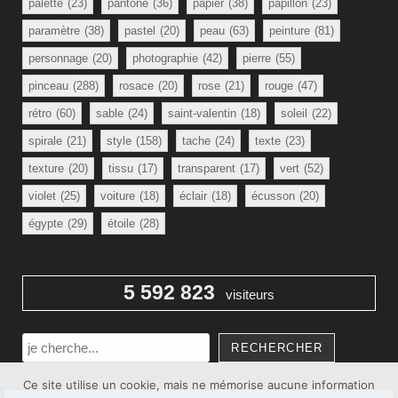
palette
(23)
pantone
(36)
papier
(38)
papillon
(23)
paramètre
(38)
pastel
(20)
peau
(63)
peinture
(81)
personnage
(20)
photographie
(42)
pierre
(55)
pinceau
(288)
rosace
(20)
rose
(21)
rouge
(47)
rétro
(60)
sable
(24)
saint-valentin
(18)
soleil
(22)
spirale
(21)
style
(158)
tache
(24)
texte
(23)
texture
(20)
tissu
(17)
transparent
(17)
vert
(52)
violet
(25)
voiture
(18)
éclair
(18)
écusson
(20)
égypte
(29)
étoile
(28)
5 592 823
visiteurs
Rechercher
RECHERCHER
Ce site utilise un cookie, mais ne mémorise aucune information