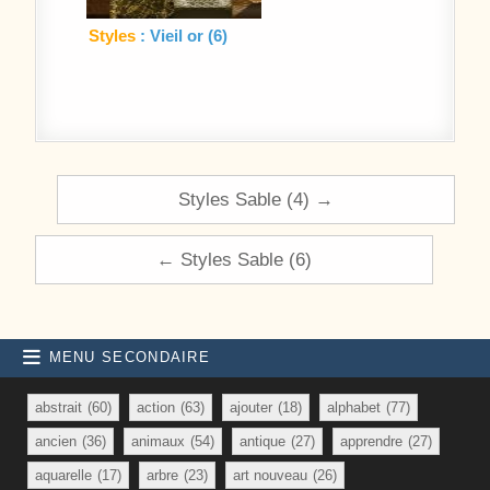
Styles
: Vieil or (6)
Navigation de l’article
Styles Sable (4) →
← Styles Sable (6)
MENU SECONDAIRE
abstrait
(60)
action
(63)
ajouter
(18)
alphabet
(77)
ancien
(36)
animaux
(54)
antique
(27)
apprendre
(27)
aquarelle
(17)
arbre
(23)
art nouveau
(26)