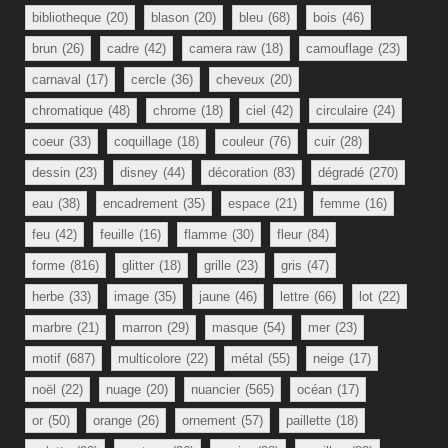
bibliotheque
(20)
blason
(20)
bleu
(68)
bois
(46)
brun
(26)
cadre
(42)
camera raw
(18)
camouflage
(23)
carnaval
(17)
cercle
(36)
cheveux
(20)
chromatique
(48)
chrome
(18)
ciel
(42)
circulaire
(24)
coeur
(33)
coquillage
(18)
couleur
(76)
cuir
(28)
dessin
(23)
disney
(44)
décoration
(83)
dégradé
(270)
eau
(38)
encadrement
(35)
espace
(21)
femme
(16)
feu
(42)
feuille
(16)
flamme
(30)
fleur
(84)
forme
(816)
glitter
(18)
grille
(23)
gris
(47)
herbe
(33)
image
(35)
jaune
(46)
lettre
(66)
lot
(22)
marbre
(21)
marron
(29)
masque
(54)
mer
(23)
motif
(687)
multicolore
(22)
métal
(55)
neige
(17)
noël
(22)
nuage
(20)
nuancier
(565)
océan
(17)
or
(50)
orange
(26)
ornement
(57)
paillette
(18)