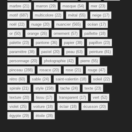
marbre
(21)
marron
(29)
masque
(54)
mer
(23)
motif
(687)
multicolore
(22)
métal
(55)
neige
(17)
noël
(22)
nuage
(20)
nuancier
(565)
océan
(17)
or
(50)
orange
(26)
ornement
(57)
paillette
(18)
palette
(23)
pantone
(36)
papier
(38)
papillon
(23)
paramètre
(38)
pastel
(20)
peau
(63)
peinture
(81)
personnage
(20)
photographie
(42)
pierre
(55)
pinceau
(288)
rosace
(20)
rose
(21)
rouge
(47)
rétro
(60)
sable
(24)
saint-valentin
(18)
soleil
(22)
spirale
(21)
style
(158)
tache
(24)
texte
(23)
texture
(20)
tissu
(17)
transparent
(17)
vert
(52)
violet
(25)
voiture
(18)
éclair
(18)
écusson
(20)
égypte
(29)
étoile
(28)