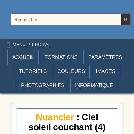
Aller au contenu
Photoshoplus
paramètres, tutoriels et couleurs pour Photoshop
Rechercher :
MENU PRINCIPAL
ACCUEIL
FORMATIONS
PARAMÈTRES
TUTORIELS
COULEURS
IMAGES
PHOTOGRAPHIES
INFORMATIQUE
Nuancier
: Ciel
soleil couchant (4)