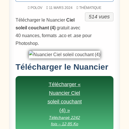
POSTÉ DANS
POLOV
11 MARS 2024
THÉMATIQUE
514 vues
Télécharger le Nuancier
Ciel
soleil couchant (4)
gratuit avec
40 nuances, formats .aco et .ase pour
Photoshop.
Télécharger le Nuancier
Télécharger «
Nuancier Ciel
soleil couchant
(4) »
Téléchargé 2242
fois – 12,85 Ko