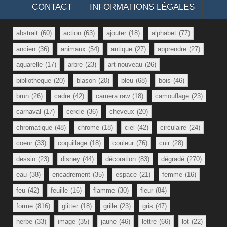
CONTACT
INFORMATIONS LÉGALES
abstrait
(60)
action
(63)
ajouter
(18)
alphabet
(77)
ancien
(36)
animaux
(54)
antique
(27)
apprendre
(27)
aquarelle
(17)
arbre
(23)
art nouveau
(26)
bibliotheque
(20)
blason
(20)
bleu
(68)
bois
(46)
brun
(26)
cadre
(42)
camera raw
(18)
camouflage
(23)
carnaval
(17)
cercle
(36)
cheveux
(20)
chromatique
(48)
chrome
(18)
ciel
(42)
circulaire
(24)
coeur
(33)
coquillage
(18)
couleur
(76)
cuir
(28)
dessin
(23)
disney
(44)
décoration
(83)
dégradé
(270)
eau
(38)
encadrement
(35)
espace
(21)
femme
(16)
feu
(42)
feuille
(16)
flamme
(30)
fleur
(84)
forme
(816)
glitter
(18)
grille
(23)
gris
(47)
herbe
(33)
image
(35)
jaune
(46)
lettre
(66)
lot
(22)