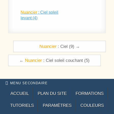
Nuancier
: Ciel soleil
levant (4)
Navigation de l’article
Nuancier
: Ciel (9) →
←
Nuancier
: Ciel soleil couchant (5)
MENU SECONDAIRE
ACCUEIL
PLAN DU SITE
FORMATIONS
TUTORIELS
PARAMÈTRES
COULEURS