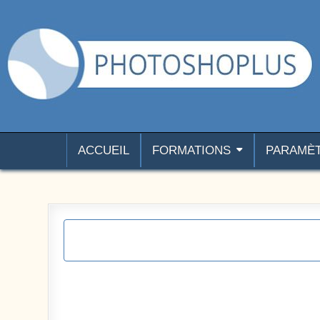
Aller au contenu
Photoshoplus
paramètres, tutoriels et couleurs pour Photoshop
ACCUEIL
FORMATIONS
PARAMÈ