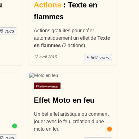
u
Actions
: Texte en
flammes
s
Actions gratuites pour créer
96 vues
automatiquement un effet de
Texte
en flammes
(2 actions)
12 avril 2016
5 667 vues
Posté dans
Photomontage
Effet Moto en feu
Un bel effet artistique ou comment
jouer avec le feu, création d’une
moto en feu
32 vues