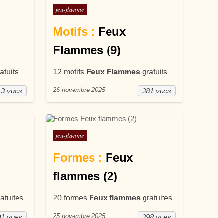
Posté dans
feu-flamme
Motifs :
Feux
Flammes (9)
atuits
12 motifs
Feux Flammes
gratuits
26 novembre 2025
13 vues
381 vues
Posté dans
feu-flamme
Formes :
Feux
flammes (2)
atuites
20 formes
Feux flammes
gratuites
25 novembre 2025
01 vues
398 vues