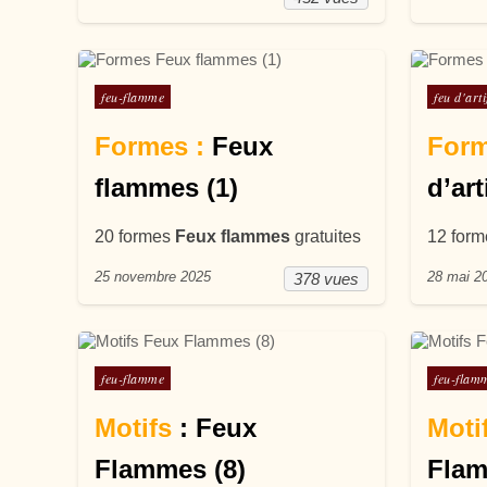
Posté dans
Posté d
feu-flamme
feu d'arti
Formes :
Feux
For
flammes (1)
d’art
20 formes
Feux flammes
gratuites
12 for
25 novembre 2025
28 mai 2
378 vues
Posté dans
Posté d
feu-flamme
feu-flam
Motifs
: Feux
Moti
Flammes (8)
Flam