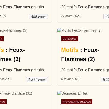
fs
Feux Flammes
gratuits
20 motifs
Feux Flammes
gr
2025
22 mars 2025
499 vues
4
ans
Posté dans
me
feu-flamme
fs
: Feux-
Motifs
: Feux-
mes (3)
Flammes (2)
fs
Feux Flammes
gratuits
20 motifs
Feux Flammes
gr
bre 2021
6 février 2019
1 877 vues
5 1
ans
Posté dans
sites
Dégradés thématiques