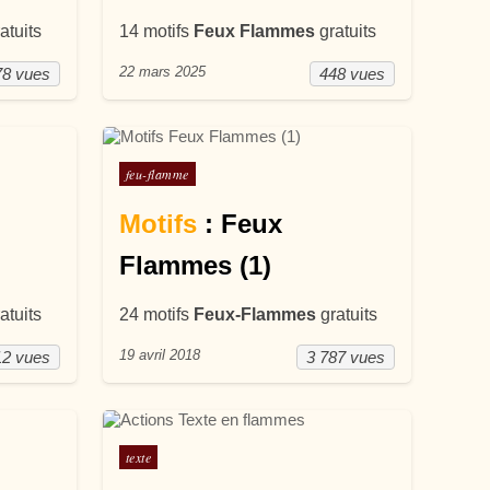
atuits
14 motifs
Feux Flammes
gratuits
22 mars 2025
78 vues
448 vues
Posté dans
feu-flamme
Motifs
: Feux
Flammes (1)
atuits
24 motifs
Feux-Flammes
gratuits
19 avril 2018
12 vues
3 787 vues
Posté dans
texte