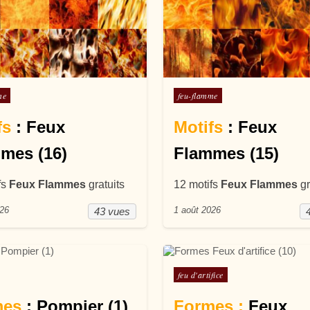
ans
Posté dans
me
feu-flamme
fs
: Feux
Motifs
: Feux
mes (16)
Flammes (15)
fs
Feux Flammes
gratuits
12 motifs
Feux Flammes
gr
026
1 août 2026
43 vues
ans
Posté dans
feu d'artifice
mes
: Pompier (1)
Formes :
Feux