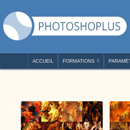
Aller au contenu
Photoshoplus
paramètres, tutoriels et couleurs pour Photoshop
ACCUEIL
FORMATIONS
PARAMÈ