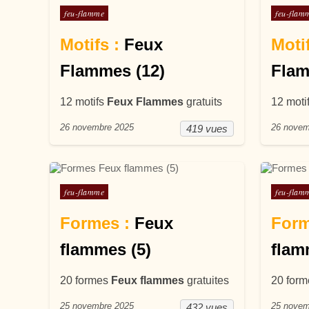
Posté dans
Posté d
feu-flamme
feu-flam
Motifs :
Feux
Motif
Flammes (12)
Flam
12 motifs
Feux Flammes
gratuits
12 moti
26 novembre 2025
26 novem
419 vues
Posté dans
Posté d
feu-flamme
feu-flam
Formes :
Feux
Form
flammes (5)
flam
20 formes
Feux flammes
gratuites
20 for
25 novembre 2025
25 novem
432 vues