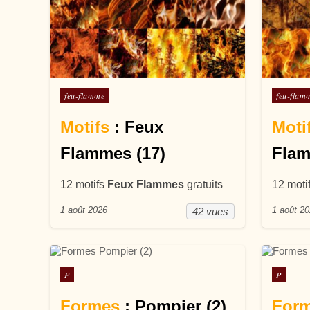
Posté dans
Posté d
feu-flamme
feu-flam
Motifs
: Feux
Moti
Flammes (17)
Flam
12 motifs
Feux Flammes
gratuits
12 moti
1 août 2026
1 août 2
42 vues
Posté dans
Posté d
P
P
Formes
: Pompier (2)
For