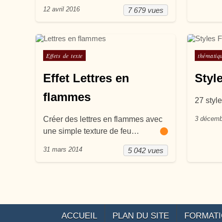
12 avril 2016
7 679 vues
Posté dans
Posté d
Effets de texte
thématiq
Effet Lettres en
Styl
flammes
27 styl
Créer des lettres en flammes avec
3 décemb
une simple texture de feu…
31 mars 2014
5 042 vues
ACCUEIL
PLAN DU SITE
FORMAT