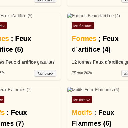
ans
Posté dans
fice
feu d'artifice
mes
; Feux
Formes
; Feux
ifice (5)
d’artifice (4)
mes
Feux d’artifice
gratuites
12 formes
Feux d’artifice
gr
025
28 mai 2025
433 vues
3
ans
Posté dans
me
feu-flamme
fs
: Feux
Motifs
: Feux
mes (7)
Flammes (6)