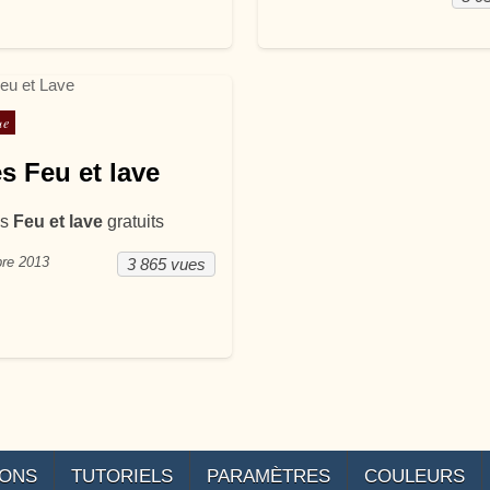
ans
ue
es Feu et lave
es
Feu et lave
gratuits
re 2013
3 865 vues
IONS
TUTORIELS
PARAMÈTRES
COULEURS