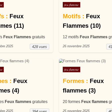
ans
Posté dans
me
feu-flamme
s :
Feux
Motifs :
Feux
mes (11)
Flammes (10)
fs
Feux Flammes
gratuits
12 motifs
Feux Flammes
gr
bre 2025
26 novembre 2025
428 vues
4
ans
Posté dans
me
feu-flamme
es :
Feux
Formes :
Feux
mes (4)
flammes (3)
mes
Feux flammes
gratuites
20 formes
Feux flammes
gr
bre 2025
25 novembre 2025
394 vues
4