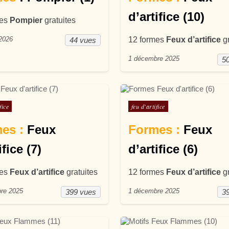
d’artifice (10)
mes
Pompier
gratuites
 2026
12 formes
Feux d’artifice
gr
44 vues
1 décembre 2025
5
ans
Posté dans
fice
feu d'artifice
es :
Feux
Formes :
Feux
ifice (7)
d’artifice (6)
mes
Feux d’artifice
gratuites
12 formes
Feux d’artifice
gr
re 2025
1 décembre 2025
399 vues
3