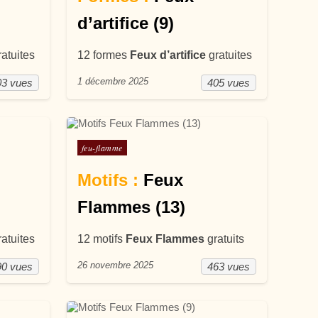
d’artifice (9)
atuites
12 formes
Feux d’artifice
gratuites
1 décembre 2025
03 vues
405 vues
Posté dans
feu-flamme
Motifs :
Feux
Flammes (13)
atuites
12 motifs
Feux Flammes
gratuits
26 novembre 2025
90 vues
463 vues