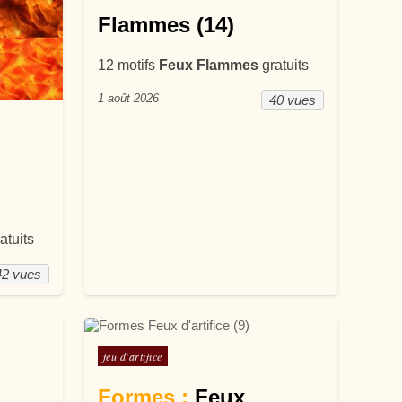
Flammes (14)
12 motifs
Feux Flammes
gratuits
1 août 2026
40 vues
atuits
42 vues
Posté dans
feu d'artifice
Formes :
Feux