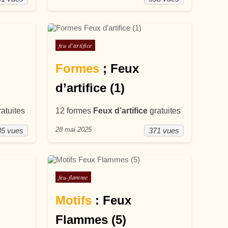
Posté dans
feu d'artifice
Formes
; Feux
d’artifice (1)
atuites
12 formes
Feux d’artifice
gratuites
28 mai 2025
35 vues
371 vues
Posté dans
feu-flamme
Motifs
: Feux
Flammes (5)