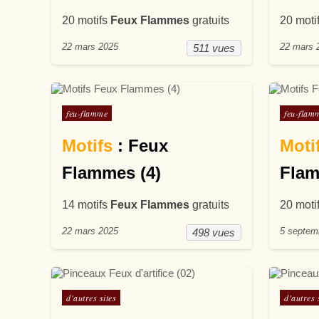
20 motifs
Feux Flammes
gratuits
20 moti
22 mars 2025
22 mars 
511 vues
Posté dans
Posté d
feu-flamme
feu-flam
Motifs
: Feux
Moti
Flammes (4)
Flam
14 motifs
Feux Flammes
gratuits
20 moti
22 mars 2025
5 septem
498 vues
Posté dans
Posté d
d'autres sites
d'autres 