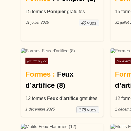
15 formes
Pompier
gratuites
15 for
31 juillet 2026
31 juillet
40 vues
Posté dans
Posté d
feu d'artifice
feu d'arti
Formes :
Feux
Form
d’artifice (8)
d’art
12 formes
Feux d’artifice
gratuites
12 for
1 décembre 2025
1 décemb
378 vues