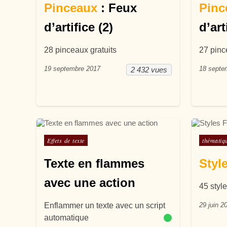
Pinceaux
: Feux
Pinc
d’artifice (2)
d’art
28 pinceaux gratuits
27 pinc
19 septembre 2017
18 septe
2 432 vues
Posté dans
Posté d
Effets de texte
thématiq
Texte en flammes
Styl
avec une action
45 style
Enflammer un texte avec un script
29 juin 2
automatique