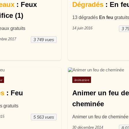
eaux
: Feux
Dégradés
: En fe
ifice (1)
13 dégradés
En feu
gratuit
eaux gratuits
14 juin 2016
3 7
mbre 2017
3 749 vues
ans
Posté dans
ue
Animation
es
: Feu
Animer un feu de
cheminée
s gratuits
015
Animer un feu de cheminée
5 563 vues
30 décembre 2014
8 0