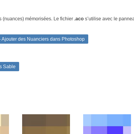
s (nuances) mémorisées. Le fichier
.aco
s’utilise avec le pann
 Ajouter des Nuanciers dans Photoshop
s Sable