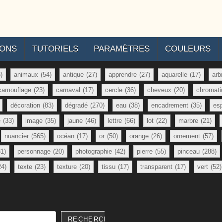
IONS
TUTORIELS
PARAMÈTRES
COULEURS
)
animaux
(54)
antique
(27)
apprendre
(27)
aquarelle
(17)
arb
camouflage
(23)
carnaval
(17)
cercle
(36)
cheveux
(20)
chromati
décoration
(83)
dégradé
(270)
eau
(38)
encadrement
(35)
es
e
(33)
image
(35)
jaune
(46)
lettre
(66)
lot
(22)
marbre
(21)
nuancier
(565)
océan
(17)
or
(50)
orange
(26)
ornement
(57)
81)
personnage
(20)
photographie
(42)
pierre
(55)
pinceau
(288)
24)
texte
(23)
texture
(20)
tissu
(17)
transparent
(17)
vert
(52)
RECHERCHER