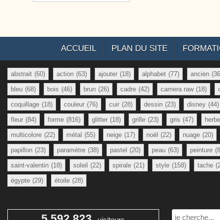
ACCUEIL
PLAN DU SITE
FORMAT
abstrait
(60)
action
(63)
ajouter
(18)
alphabet
(77)
ancien
(36
bleu
(68)
bois
(46)
brun
(26)
cadre
(42)
camera raw
(18)
coquillage
(18)
couleur
(76)
cuir
(28)
dessin
(23)
disney
(44)
fleur
(84)
forme
(816)
glitter
(18)
grille
(23)
gris
(47)
herb
multicolore
(22)
métal
(55)
neige
(17)
noël
(22)
nuage
(20)
papillon
(23)
paramètre
(38)
pastel
(20)
peau
(63)
peinture
(
saint-valentin
(18)
soleil
(22)
spirale
(21)
style
(158)
tache
(
égypte
(29)
étoile
(28)
Rechercher
5 592 823
visiteurs