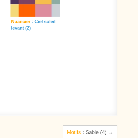
Nuancier
: Ciel soleil
levant (2)
Motifs
: Sable (4) →