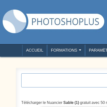
Aller au contenu
Photoshoplus
paramètres, tutoriels et couleurs pour Photoshop
ACCUEIL
FORMATIONS
PARAMÈ
Télécharger le Nuancier
Sable (1)
gratuit avec 50 