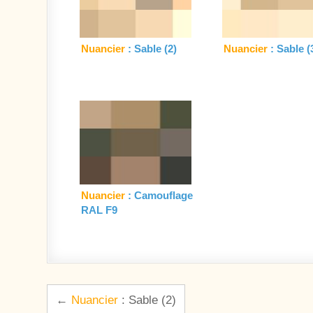
Nuancier
: Sable (2)
Nuancier
: Sable (
Nuancier
: Camouflage
RAL F9
Navigation de l’article
←
Nuancier
: Sable (2)