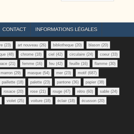
CONTACT
INFORMATIONS LÉGALES
re
(23)
art nouveau
(26)
bibliotheque
(20)
blason
(20)
que
(48)
chrome
(18)
ciel
(42)
circulaire
(24)
coeur
(33)
pace
(21)
femme
(16)
feu
(42)
feuille
(16)
flamme
(30)
marron
(29)
masque
(54)
mer
(23)
motif
(687)
paillette
(18)
palette
(23)
pantone
(36)
papier
(38)
rosace
(20)
rose
(21)
rouge
(47)
rétro
(60)
sable
(24)
violet
(25)
voiture
(18)
éclair
(18)
écusson
(20)