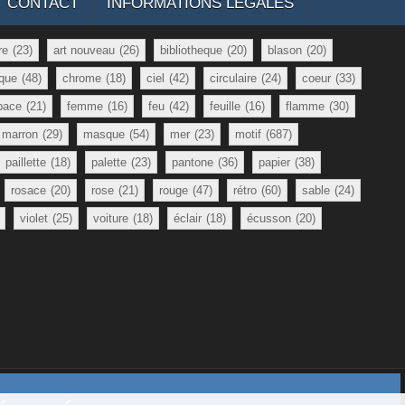
CONTACT
INFORMATIONS LÉGALES
re
(23)
art nouveau
(26)
bibliotheque
(20)
blason
(20)
que
(48)
chrome
(18)
ciel
(42)
circulaire
(24)
coeur
(33)
pace
(21)
femme
(16)
feu
(42)
feuille
(16)
flamme
(30)
marron
(29)
masque
(54)
mer
(23)
motif
(687)
paillette
(18)
palette
(23)
pantone
(36)
papier
(38)
rosace
(20)
rose
(21)
rouge
(47)
rétro
(60)
sable
(24)
violet
(25)
voiture
(18)
éclair
(18)
écusson
(20)