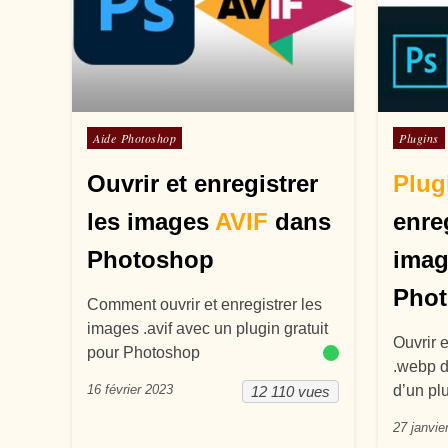
Posté dans
Posté d
Aide Photoshop
Plugins
Ouvrir et enregistrer
Plug
les images
AVIF
dans
enreg
Photoshop
imag
Pho
Comment ouvrir et enregistrer les
images .avif avec un plugin gratuit
Ouvrir 
pour Photoshop
.webp d
16 février 2023
d’un plu
12 110 vues
27 janvie