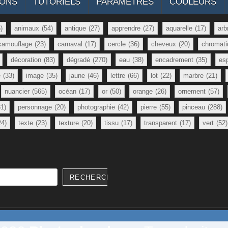
IONS
TUTORIELS
PARAMÈTRES
COULEURS
)
animaux
(54)
antique
(27)
apprendre
(27)
aquarelle
(17)
arb
camouflage
(23)
carnaval
(17)
cercle
(36)
cheveux
(20)
chromati
décoration
(83)
dégradé
(270)
eau
(38)
encadrement
(35)
es
e
(33)
image
(35)
jaune
(46)
lettre
(66)
lot
(22)
marbre
(21)
nuancier
(565)
océan
(17)
or
(50)
orange
(26)
ornement
(57)
81)
personnage
(20)
photographie
(42)
pierre
(55)
pinceau
(288)
24)
texte
(23)
texture
(20)
tissu
(17)
transparent
(17)
vert
(52)
RECHERCHER