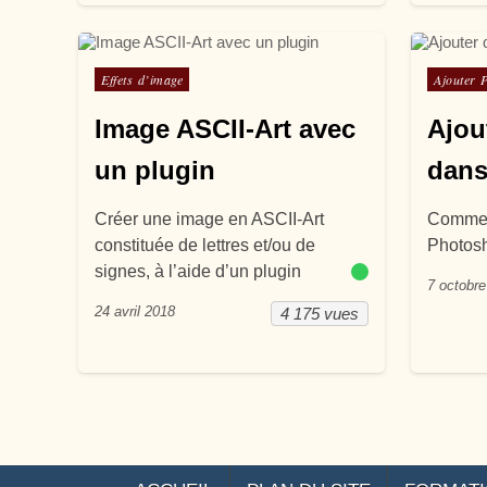
Posté dans
Posté d
Effets d’image
Ajouter 
Image ASCII-Art avec
Ajou
un plugin
dans
Créer une image en ASCII-Art
Comment
constituée de lettres et/ou de
Photos
signes, à l’aide d’un plugin
7 octobr
24 avril 2018
4 175 vues