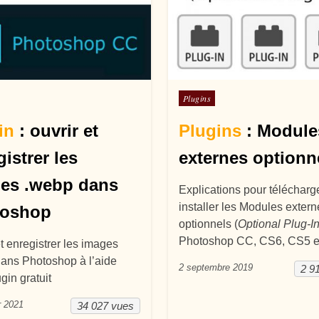
ans
Posté dans
Plugins
in
: ouvrir et
Plugins
: Module
istrer les
externes optionn
es .webp dans
Explications pour télécharge
installer les Modules extern
toshop
optionnels (
Optional Plug-I
Photoshop CC, CS6, CS5 e
et enregistrer les images
ans Photoshop à l’aide
2 septembre 2019
2 9
gin gratuit
r 2021
34 027 vues