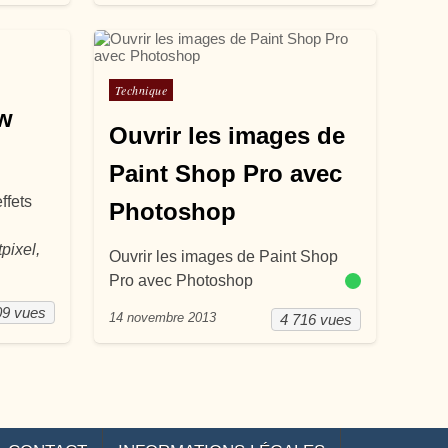
Posté dans
Technique
w
Ouvrir les images de
Paint Shop Pro avec
ffets
Photoshop
pixel,
Ouvrir les images de Paint Shop
Pro avec Photoshop
09 vues
14 novembre 2013
4 716 vues