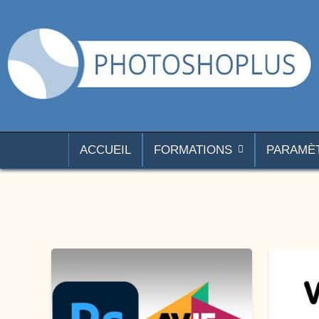
Aller au contenu
Photoshoplus
paramètres, tutoriels et couleurs pour Photoshop
ACCUEIL
FORMATIONS
PARAMÈ