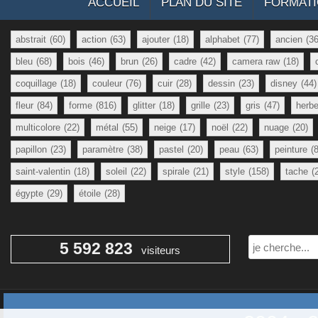
ACCUEIL
PLAN DU SITE
FORMAT
abstrait
(60)
action
(63)
ajouter
(18)
alphabet
(77)
ancien
(36
bleu
(68)
bois
(46)
brun
(26)
cadre
(42)
camera raw
(18)
coquillage
(18)
couleur
(76)
cuir
(28)
dessin
(23)
disney
(44)
fleur
(84)
forme
(816)
glitter
(18)
grille
(23)
gris
(47)
herb
multicolore
(22)
métal
(55)
neige
(17)
noël
(22)
nuage
(20)
papillon
(23)
paramètre
(38)
pastel
(20)
peau
(63)
peinture
(
saint-valentin
(18)
soleil
(22)
spirale
(21)
style
(158)
tache
(
égypte
(29)
étoile
(28)
Rechercher
5 592 823
visiteurs