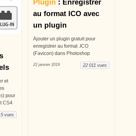
Plugin
: Enregistrer
au format ICO avec
un plugin
Ajouter un plugin gratuit pour
enregistrer au format .ICO
(Favicon) dans Photoshop
s
22 janvier 2019
22 011 vues
els
r et
es
ns
) pour
t CS4
15 vues