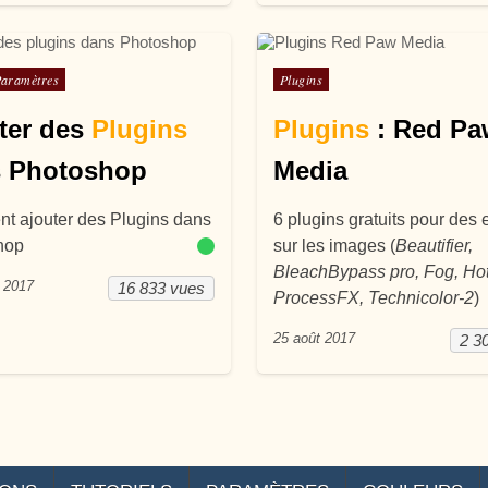
ans
Posté dans
Paramètres
Plugins
ter des
Plugins
Plugins
: Red Pa
 Photoshop
Media
 ajouter des Plugins dans
6 plugins gratuits pour des e
hop
sur les images (
Beautifier,
BleachBypass pro, Fog, Hot
e 2017
16 833 vues
ProcessFX, Technicolor-2
)
25 août 2017
2 3