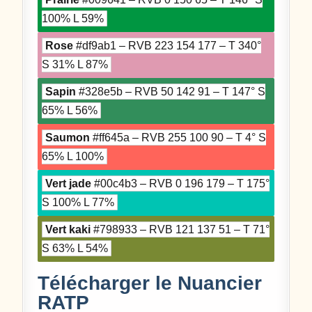
100% L 59%
Rose
#df9ab1 – RVB 223 154 177 – T 340°
S 31% L 87%
Sapin
#328e5b – RVB 50 142 91 – T 147° S
65% L 56%
Saumon
#ff645a – RVB 255 100 90 – T 4° S
65% L 100%
Vert jade
#00c4b3 – RVB 0 196 179 – T 175°
S 100% L 77%
Vert kaki
#798933 – RVB 121 137 51 – T 71°
S 63% L 54%
Télécharger le Nuancier
RATP