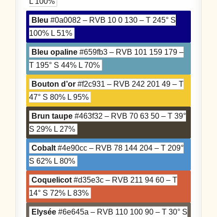
L 100%
Bleu
#0a0082 – RVB 10 0 130 – T 245° S
100% L 51%
Bleu opaline
#659fb3 – RVB 101 159 179 –
T 195° S 44% L 70%
Bouton d’or
#f2c931 – RVB 242 201 49 – T
47° S 80% L 95%
Brun taupe
#463f32 – RVB 70 63 50 – T 39°
S 29% L 27%
Cobalt
#4e90cc – RVB 78 144 204 – T 209°
S 62% L 80%
Coquelicot
#d35e3c – RVB 211 94 60 – T
14° S 72% L 83%
Elysée
#6e645a – RVB 110 100 90 – T 30° S