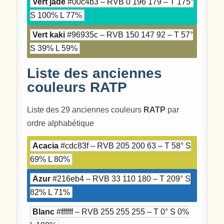
Vert jade
#00c4b3 – RVB 0 196 179 – T 175°
S 100% L 77%
Vert kaki
#96935c – RVB 150 147 92 – T 57°
S 39% L 59%
Liste des anciennes
couleurs RATP
Liste des 29 anciennes couleurs
RATP
par
ordre alphabétique
Acacia
#cdc83f – RVB 205 200 63 – T 58° S
69% L 80%
Azur
#216eb4 – RVB 33 110 180 – T 209° S
82% L 71%
Blanc
#ffffff – RVB 255 255 255 – T 0° S 0%