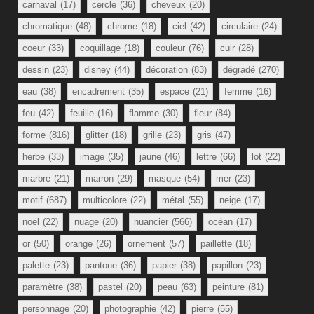
carnaval
(17)
cercle
(36)
cheveux
(20)
chromatique
(48)
chrome
(18)
ciel
(42)
circulaire
(24)
coeur
(33)
coquillage
(18)
couleur
(76)
cuir
(28)
dessin
(23)
disney
(44)
décoration
(83)
dégradé
(270)
eau
(38)
encadrement
(35)
espace
(21)
femme
(16)
feu
(42)
feuille
(16)
flamme
(30)
fleur
(84)
forme
(816)
glitter
(18)
grille
(23)
gris
(47)
herbe
(33)
image
(35)
jaune
(46)
lettre
(66)
lot
(22)
marbre
(21)
marron
(29)
masque
(54)
mer
(23)
motif
(687)
multicolore
(22)
métal
(55)
neige
(17)
noël
(22)
nuage
(20)
nuancier
(566)
océan
(17)
or
(50)
orange
(26)
ornement
(57)
paillette
(18)
palette
(23)
pantone
(36)
papier
(38)
papillon
(23)
paramètre
(38)
pastel
(20)
peau
(63)
peinture
(81)
personnage
(20)
photographie
(42)
pierre
(55)