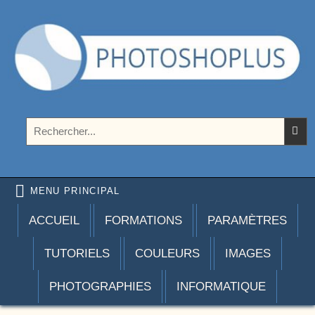
Aller au contenu
Photoshoplus
paramètres, tutoriels et couleurs pour Photoshop
Rechercher :
MENU PRINCIPAL
ACCUEIL
FORMATIONS
PARAMÈTRES
TUTORIELS
COULEURS
IMAGES
PHOTOGRAPHIES
INFORMATIQUE