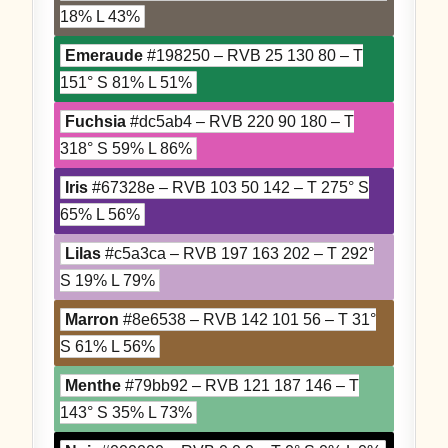
18% L 43%
Emeraude
#198250 – RVB 25 130 80 – T
151° S 81% L 51%
Fuchsia
#dc5ab4 – RVB 220 90 180 – T
318° S 59% L 86%
Iris
#67328e – RVB 103 50 142 – T 275° S
65% L 56%
Lilas
#c5a3ca – RVB 197 163 202 – T 292°
S 19% L 79%
Marron
#8e6538 – RVB 142 101 56 – T 31°
S 61% L 56%
Menthe
#79bb92 – RVB 121 187 146 – T
143° S 35% L 73%