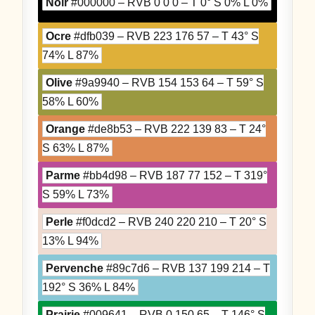
Noir
#000000 – RVB 0 0 0 – T 0° S 0% L 0%
Ocre
#dfb039 – RVB 223 176 57 – T 43° S
74% L 87%
Olive
#9a9940 – RVB 154 153 64 – T 59° S
58% L 60%
Orange
#de8b53 – RVB 222 139 83 – T 24°
S 63% L 87%
Parme
#bb4d98 – RVB 187 77 152 – T 319°
S 59% L 73%
Perle
#f0dcd2 – RVB 240 220 210 – T 20° S
13% L 94%
Pervenche
#89c7d6 – RVB 137 199 214 – T
192° S 36% L 84%
Prairie
#009641 – RVB 0 150 65 – T 146° S