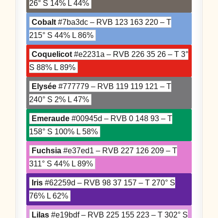
26° S 14% L 44%
Cobalt
#7ba3dc – RVB 123 163 220 – T
215° S 44% L 86%
Coquelicot
#e2231a – RVB 226 35 26 – T 3°
S 88% L 89%
Elysée
#777779 – RVB 119 119 121 – T
240° S 2% L 47%
Emeraude
#00945d – RVB 0 148 93 – T
158° S 100% L 58%
Fuchsia
#e37ed1 – RVB 227 126 209 – T
311° S 44% L 89%
Iris
#62259d – RVB 98 37 157 – T 270° S
76% L 62%
Lilas
#e19bdf – RVB 225 155 223 – T 302° S