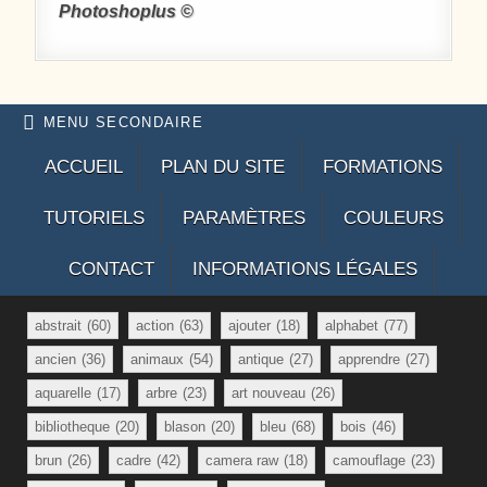
Photoshoplus ©
MENU SECONDAIRE
ACCUEIL
PLAN DU SITE
FORMATIONS
TUTORIELS
PARAMÈTRES
COULEURS
CONTACT
INFORMATIONS LÉGALES
abstrait
(60)
action
(63)
ajouter
(18)
alphabet
(77)
ancien
(36)
animaux
(54)
antique
(27)
apprendre
(27)
aquarelle
(17)
arbre
(23)
art nouveau
(26)
bibliotheque
(20)
blason
(20)
bleu
(68)
bois
(46)
brun
(26)
cadre
(42)
camera raw
(18)
camouflage
(23)