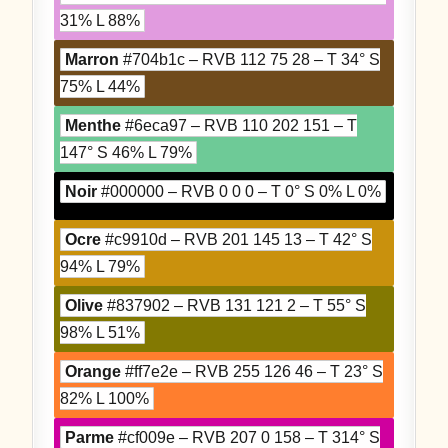
31% L 88%
Marron
#704b1c – RVB 112 75 28 – T 34° S
75% L 44%
Menthe
#6eca97 – RVB 110 202 151 – T
147° S 46% L 79%
Noir
#000000 – RVB 0 0 0 – T 0° S 0% L 0%
Ocre
#c9910d – RVB 201 145 13 – T 42° S
94% L 79%
Olive
#837902 – RVB 131 121 2 – T 55° S
98% L 51%
Orange
#ff7e2e – RVB 255 126 46 – T 23° S
82% L 100%
Parme
#cf009e – RVB 207 0 158 – T 314° S