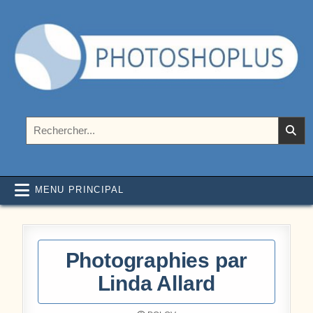
Aller au contenu
Photoshoplus
paramètres, tutoriels et couleurs pour Photoshop
Rechercher :
MENU PRINCIPAL
Photographies par
Linda Allard