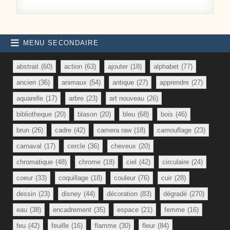
MENU SECONDAIRE
abstrait
(60)
action
(63)
ajouter
(18)
alphabet
(77)
ancien
(36)
animaux
(54)
antique
(27)
apprendre
(27)
aquarelle
(17)
arbre
(23)
art nouveau
(26)
bibliotheque
(20)
blason
(20)
bleu
(68)
bois
(46)
brun
(26)
cadre
(42)
camera raw
(18)
camouflage
(23)
carnaval
(17)
cercle
(36)
cheveux
(20)
chromatique
(48)
chrome
(18)
ciel
(42)
circulaire
(24)
coeur
(33)
coquillage
(18)
couleur
(76)
cuir
(28)
dessin
(23)
disney
(44)
décoration
(83)
dégradé
(270)
eau
(38)
encadrement
(35)
espace
(21)
femme
(16)
feu
(42)
feuille
(16)
flamme
(30)
fleur
(84)