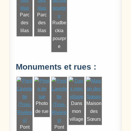
Parc
Parc
des
des
Rudbe
lilas
lilas
ckia
pourpr
e
Monuments et rues :
Photo
Dans
Maison
de rue
mon
des
village
Sœurs
Pont
Pont