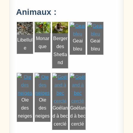
Animaux :
Monar
Berger
Libellul
Geai
Geai
que
des
e
bleu
bleu
Shetla
nd
Oie
Oie
des
des
Goélan
Goélan
neiges
neiges
d à bec
d à bec
cerclé
cerclé