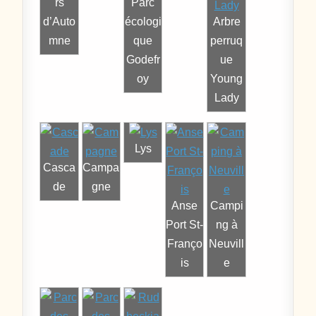
rs
Parc
d’Auto
écologi
Arbre
mne
que
perruq
Godefr
ue
oy
Young
Lady
Lys
Casca
Campa
de
gne
Anse
Campi
Port St-
ng à
Franço
Neuvill
is
e