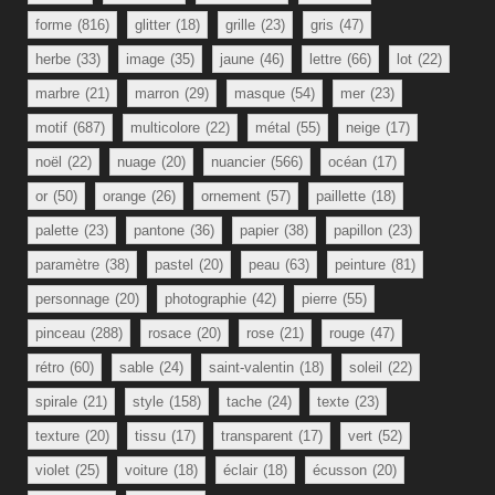
forme
(816)
glitter
(18)
grille
(23)
gris
(47)
herbe
(33)
image
(35)
jaune
(46)
lettre
(66)
lot
(22)
marbre
(21)
marron
(29)
masque
(54)
mer
(23)
motif
(687)
multicolore
(22)
métal
(55)
neige
(17)
noël
(22)
nuage
(20)
nuancier
(566)
océan
(17)
or
(50)
orange
(26)
ornement
(57)
paillette
(18)
palette
(23)
pantone
(36)
papier
(38)
papillon
(23)
paramètre
(38)
pastel
(20)
peau
(63)
peinture
(81)
personnage
(20)
photographie
(42)
pierre
(55)
pinceau
(288)
rosace
(20)
rose
(21)
rouge
(47)
rétro
(60)
sable
(24)
saint-valentin
(18)
soleil
(22)
spirale
(21)
style
(158)
tache
(24)
texte
(23)
texture
(20)
tissu
(17)
transparent
(17)
vert
(52)
violet
(25)
voiture
(18)
éclair
(18)
écusson
(20)