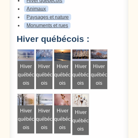
Hiver québécois
Animaux
Paysages et nature
Monuments et rues
Hiver québécois :
Hiver
Hiver
Hiver
Hiver
Hiver
québéc
québéc
québéc
québéc
québéc
ois
ois
ois
ois
ois
Hiver
Hiver
Hiver
Hiver
québéc
québéc
québéc
québéc
ois
ois
ois
ois