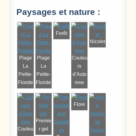
Paysages et nature :
Forêt
Nicolet
Plage
Plage
Couleu
La
La
rs
Petite-
Petite-
d’Auto
Floride
Floride
mne
Flore
Premie
Couleu
r gel