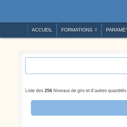
Aller au contenu
Photoshoplus
paramètres, tutoriels et couleurs pour Photoshop
ACCUEIL
FORMATIONS
PARAMÈ
Liste des
256
Niveaux de gris et d’autres quantités 