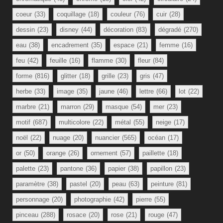
coeur
(33)
coquillage
(18)
couleur
(76)
cuir
(28)
dessin
(23)
disney
(44)
décoration
(83)
dégradé
(270)
eau
(38)
encadrement
(35)
espace
(21)
femme
(16)
feu
(42)
feuille
(16)
flamme
(30)
fleur
(84)
forme
(816)
glitter
(18)
grille
(23)
gris
(47)
herbe
(33)
image
(35)
jaune
(46)
lettre
(66)
lot
(22)
marbre
(21)
marron
(29)
masque
(54)
mer
(23)
motif
(687)
multicolore
(22)
métal
(55)
neige
(17)
noël
(22)
nuage
(20)
nuancier
(565)
océan
(17)
or
(50)
orange
(26)
ornement
(57)
paillette
(18)
palette
(23)
pantone
(36)
papier
(38)
papillon
(23)
paramètre
(38)
pastel
(20)
peau
(63)
peinture
(81)
personnage
(20)
photographie
(42)
pierre
(55)
pinceau
(288)
rosace
(20)
rose
(21)
rouge
(47)