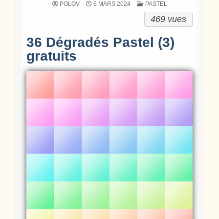
POSTÉ DANS
POLOV
6 MARS 2024
PASTEL
469 vues
36 Dégradés Pastel (3)
gratuits