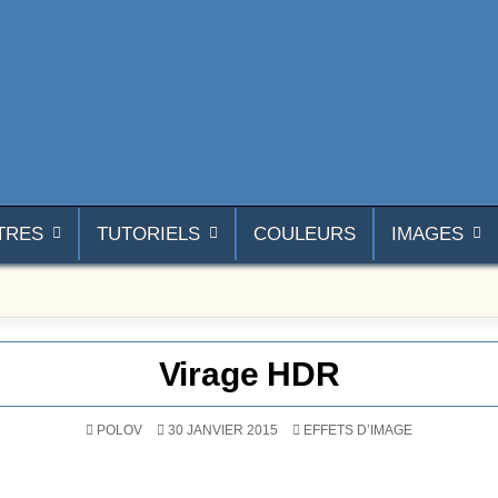
TRES
TUTORIELS
COULEURS
IMAGES
Virage HDR
POSTÉ DANS
POLOV
30 JANVIER 2015
EFFETS D’IMAGE