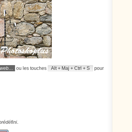
e web…
ou les touches
Alt + Maj + Ctrl + S
pour
rédéfini
.