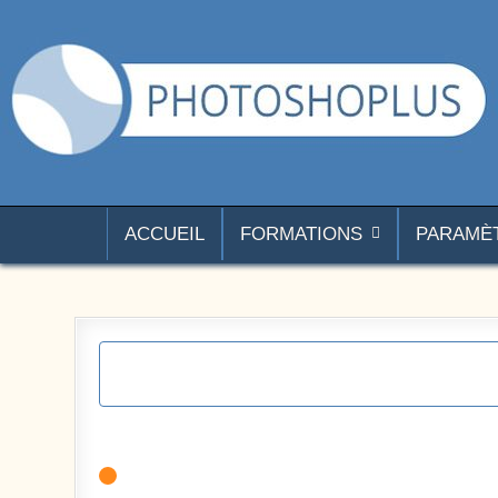
Aller au contenu
Photoshoplus
paramètres, tutoriels et couleurs pour Photoshop
ACCUEIL
FORMATIONS
PARAMÈ