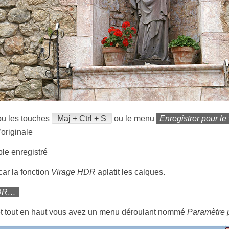
u les touches
Maj + Ctrl + S
ou le menu
Enregistrer pour l
’originale
ble enregistré
car la fonction
Virage HDR
aplatit les calques.
HDR…
et tout en haut vous avez un menu déroulant nommé
Paramètre p