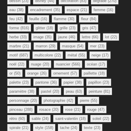
dessin
(23)
disney
(44)
décoration
(83)
dégradé
(270)
eau
(38)
encadrement
(35)
espace
(21)
femme
(16)
feu
(42)
feuille
(16)
flamme
(30)
fleur
(84)
forme
(816)
glitter
(18)
grille
(23)
gris
(47)
herbe
(33)
image
(35)
jaune
(46)
lettre
(66)
lot
(22)
marbre
(21)
marron
(29)
masque
(54)
mer
(23)
motif
(687)
multicolore
(22)
métal
(55)
neige
(17)
noël
(22)
nuage
(20)
nuancier
(566)
océan
(17)
or
(50)
orange
(26)
ornement
(57)
paillette
(18)
palette
(23)
pantone
(36)
papier
(38)
papillon
(23)
paramètre
(38)
pastel
(20)
peau
(63)
peinture
(81)
personnage
(20)
photographie
(42)
pierre
(55)
pinceau
(288)
rosace
(20)
rose
(21)
rouge
(47)
rétro
(60)
sable
(24)
saint-valentin
(18)
soleil
(22)
spirale
(21)
style
(158)
tache
(24)
texte
(23)