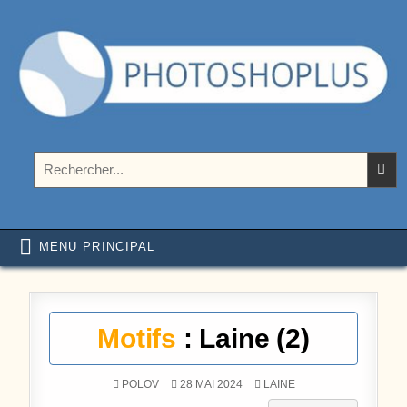
Aller au contenu
Photoshoplus
paramètres, tutoriels et couleurs pour Photoshop
Rechercher :
MENU PRINCIPAL
Motifs
: Laine (2)
POSTÉ DANS
POLOV
28 MAI 2024
LAINE