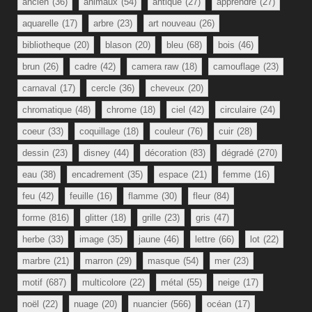
ancien
(36)
animaux
(54)
antique
(27)
apprendre
(27)
aquarelle
(17)
arbre
(23)
art nouveau
(26)
bibliotheque
(20)
blason
(20)
bleu
(68)
bois
(46)
brun
(26)
cadre
(42)
camera raw
(18)
camouflage
(23)
carnaval
(17)
cercle
(36)
cheveux
(20)
chromatique
(48)
chrome
(18)
ciel
(42)
circulaire
(24)
coeur
(33)
coquillage
(18)
couleur
(76)
cuir
(28)
dessin
(23)
disney
(44)
décoration
(83)
dégradé
(270)
eau
(38)
encadrement
(35)
espace
(21)
femme
(16)
feu
(42)
feuille
(16)
flamme
(30)
fleur
(84)
forme
(816)
glitter
(18)
grille
(23)
gris
(47)
herbe
(33)
image
(35)
jaune
(46)
lettre
(66)
lot
(22)
marbre
(21)
marron
(29)
masque
(54)
mer
(23)
motif
(687)
multicolore
(22)
métal
(55)
neige
(17)
noël
(22)
nuage
(20)
nuancier
(566)
océan
(17)