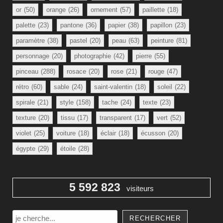
or
(50)
orange
(26)
ornement
(57)
paillette
(18)
palette
(23)
pantone
(36)
papier
(38)
papillon
(23)
paramètre
(38)
pastel
(20)
peau
(63)
peinture
(81)
personnage
(20)
photographie
(42)
pierre
(55)
pinceau
(288)
rosace
(20)
rose
(21)
rouge
(47)
rétro
(60)
sable
(24)
saint-valentin
(18)
soleil
(22)
spirale
(21)
style
(158)
tache
(24)
texte
(23)
texture
(20)
tissu
(17)
transparent
(17)
vert
(52)
violet
(25)
voiture
(18)
éclair
(18)
écusson
(20)
égypte
(29)
étoile
(28)
5 592 823
visiteurs
Rechercher
RECHERCHER