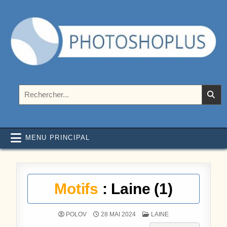
Aller au contenu
Photoshoplus
paramètres, tutoriels et couleurs pour Photoshop
Rechercher :
MENU PRINCIPAL
Motifs
: Laine (1)
POSTÉ DANS
POLOV
28 MAI 2024
LAINE