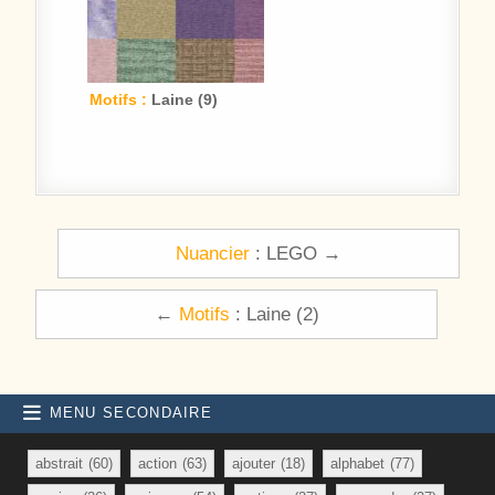
Motifs :
Laine (9)
Navigation de l’article
Nuancier
: LEGO →
←
Motifs
: Laine (2)
MENU SECONDAIRE
abstrait
(60)
action
(63)
ajouter
(18)
alphabet
(77)