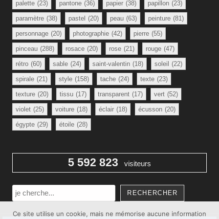
palette
(23)
pantone
(36)
papier
(38)
papillon
(23)
paramètre
(38)
pastel
(20)
peau
(63)
peinture
(81)
personnage
(20)
photographie
(42)
pierre
(55)
pinceau
(288)
rosace
(20)
rose
(21)
rouge
(47)
rétro
(60)
sable
(24)
saint-valentin
(18)
soleil
(22)
spirale
(21)
style
(158)
tache
(24)
texte
(23)
texture
(20)
tissu
(17)
transparent
(17)
vert
(52)
violet
(25)
voiture
(18)
éclair
(18)
écusson
(20)
égypte
(29)
étoile
(28)
5 592 823
visiteurs
Rechercher
RECHERCHER
Ce site utilise un cookie, mais ne mémorise aucune information