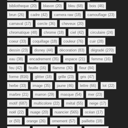
bibliotheque
(20)
blason
(20)
bleu
(68)
bois
(46)
brun
(26)
cadre
(42)
camera raw
(18)
camouflage
(23)
carnaval
(17)
cercle
(36)
cheveux
(20)
chromatique
(48)
chrome
(18)
ciel
(42)
circulaire
(24)
coeur
(33)
coquillage
(18)
couleur
(76)
cuir
(28)
dessin
(23)
disney
(44)
décoration
(83)
dégradé
(270)
eau
(38)
encadrement
(35)
espace
(21)
femme
(16)
feu
(42)
feuille
(16)
flamme
(30)
fleur
(84)
forme
(816)
glitter
(18)
grille
(23)
gris
(47)
herbe
(33)
image
(35)
jaune
(46)
lettre
(66)
lot
(22)
marbre
(21)
marron
(29)
masque
(54)
mer
(23)
motif
(687)
multicolore
(22)
métal
(55)
neige
(17)
noël
(22)
nuage
(20)
nuancier
(565)
océan
(17)
or
(50)
orange
(26)
ornement
(57)
paillette
(18)