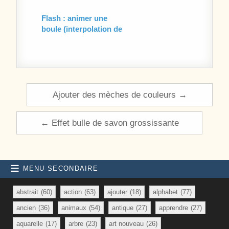
Flash : animer une
boule (interpolation de
mouvement)
Navigation de l’article
Ajouter des mèches de couleurs →
← Effet bulle de savon grossissante
MENU SECONDAIRE
abstrait
(60)
action
(63)
ajouter
(18)
alphabet
(77)
ancien
(36)
animaux
(54)
antique
(27)
apprendre
(27)
aquarelle
(17)
arbre
(23)
art nouveau
(26)