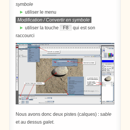
symbole
►
utiliser le menu
Modification / Convertir en symbole
►
utiliser la touche
F8
qui est son
raccourci
Nous avons donc deux pistes (calques) :
sable
et au dessus
galet
.