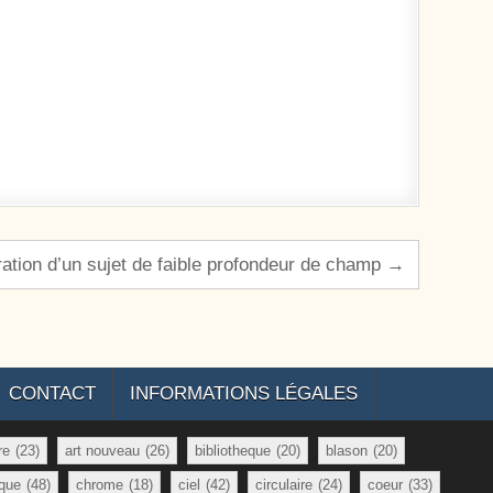
ration d’un sujet de faible profondeur de champ →
CONTACT
INFORMATIONS LÉGALES
re
(23)
art nouveau
(26)
bibliotheque
(20)
blason
(20)
que
(48)
chrome
(18)
ciel
(42)
circulaire
(24)
coeur
(33)