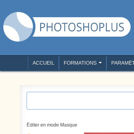
Aller au contenu
Photoshoplus
paramètres, tutoriels et couleurs pour Photoshop
ACCUEIL
FORMATIONS
PARAMÈ
Éditer en mode Masque