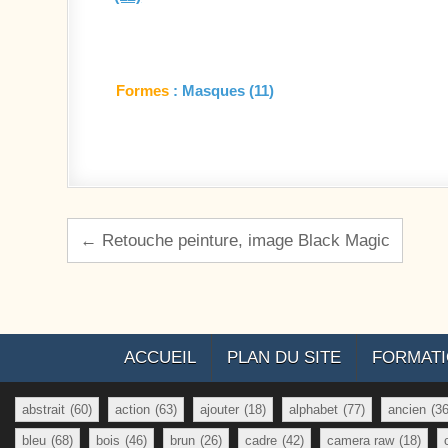
Formes
: Masques (11)
Navigation de l’article
← Retouche peinture, image Black Magic
ACCUEIL
PLAN DU SITE
FORMAT
abstrait
(60)
action
(63)
ajouter
(18)
alphabet
(77)
ancien
(36
bleu
(68)
bois
(46)
brun
(26)
cadre
(42)
camera raw
(18)