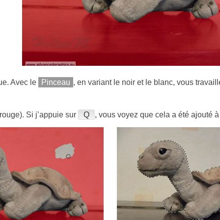
ue. Avec le
Pinceau
, en variant le noir et le blanc, vous travail
rouge). Si j’appuie sur
Q
, vous voyez que cela a été ajouté à 