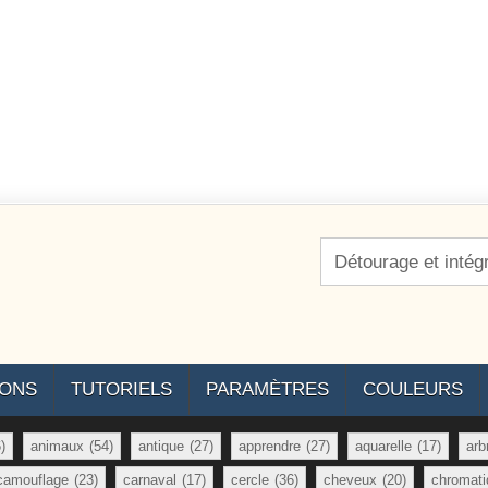
Détourage et intég
IONS
TUTORIELS
PARAMÈTRES
COULEURS
)
animaux
(54)
antique
(27)
apprendre
(27)
aquarelle
(17)
arb
camouflage
(23)
carnaval
(17)
cercle
(36)
cheveux
(20)
chromati