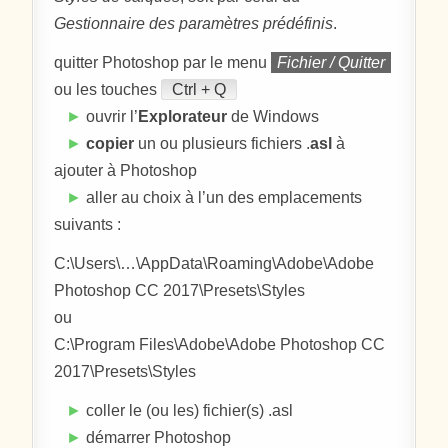
Gestionnaire des paramètres prédéfinis
.
quitter Photoshop par le menu
Fichier / Quitter
ou les touches
Ctrl + Q
►
ouvrir l’
Explorateur
de Windows
►
copier
un ou plusieurs fichiers .
asl
à
ajouter à Photoshop
►
aller au choix à l’un des emplacements
suivants :
C:\Users\…\AppData\Roaming\Adobe\Adobe
Photoshop CC 2017\Presets\Styles
ou
C:\Program Files\Adobe\Adobe Photoshop CC
2017\Presets\Styles
►
coller le (ou les) fichier(s) .asl
►
démarrer Photoshop