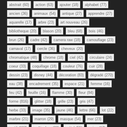
abstrait
(60)
action
(63)
ajouter
(18)
alphabet
(77)
ancien
(36)
animaux
(54)
antique
(27)
apprendre
(27)
aquarelle
(17)
arbre
(23)
art nouveau
(26)
bibliotheque
(20)
blason
(20)
bleu
(68)
bois
(46)
brun
(26)
cadre
(42)
camera raw
(18)
camouflage
(23)
carnaval
(17)
cercle
(36)
cheveux
(20)
chromatique
(48)
chrome
(18)
ciel
(42)
circulaire
(24)
coeur
(33)
coquillage
(18)
couleur
(76)
cuir
(28)
dessin
(23)
disney
(44)
décoration
(83)
dégradé
(270)
eau
(38)
encadrement
(35)
espace
(21)
femme
(16)
feu
(42)
feuille
(16)
flamme
(30)
fleur
(84)
forme
(816)
glitter
(18)
grille
(23)
gris
(47)
herbe
(33)
image
(35)
jaune
(46)
lettre
(66)
lot
(22)
marbre
(21)
marron
(29)
masque
(54)
mer
(23)