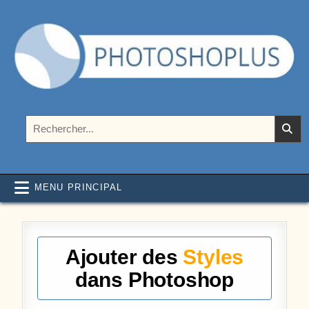
Aller au contenu
Photoshoplus
paramètres, tutoriels et couleurs pour Photoshop
Rechercher :
MENU PRINCIPAL
Ajouter des
Styles
dans Photoshop