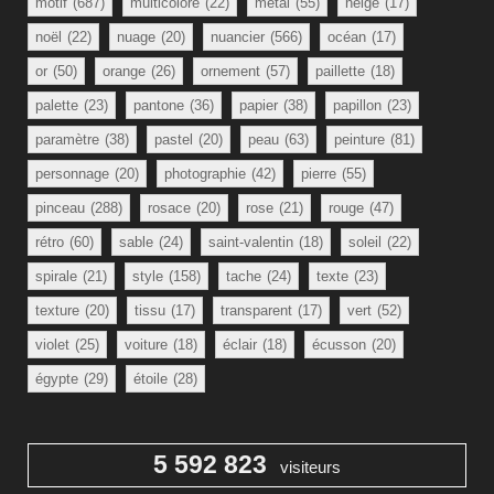
motif
(687)
multicolore
(22)
métal
(55)
neige
(17)
noël
(22)
nuage
(20)
nuancier
(566)
océan
(17)
or
(50)
orange
(26)
ornement
(57)
paillette
(18)
palette
(23)
pantone
(36)
papier
(38)
papillon
(23)
paramètre
(38)
pastel
(20)
peau
(63)
peinture
(81)
personnage
(20)
photographie
(42)
pierre
(55)
pinceau
(288)
rosace
(20)
rose
(21)
rouge
(47)
rétro
(60)
sable
(24)
saint-valentin
(18)
soleil
(22)
spirale
(21)
style
(158)
tache
(24)
texte
(23)
texture
(20)
tissu
(17)
transparent
(17)
vert
(52)
violet
(25)
voiture
(18)
éclair
(18)
écusson
(20)
égypte
(29)
étoile
(28)
5 592 823
visiteurs