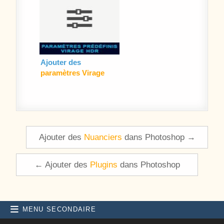
Ajouter des
paramètres Virage
HDR
dans Photoshop
Navigation de l’article
Ajouter des
Nuanciers
dans Photoshop →
← Ajouter des
Plugins
dans Photoshop
MENU SECONDAIRE