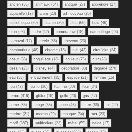
ancien
(36)
animaux
(54)
antique
(27)
apprendre
(27)
aquarelle
(17)
arbre
(23)
art nouveau
(26)
bibliotheque
(20)
blason
(20)
bleu
(68)
bois
(46)
brun
(26)
cadre
(42)
camera raw
(18)
camouflage
(23)
carnaval
(17)
cercle
(36)
cheveux
(20)
chromatique
(48)
chrome
(18)
ciel
(42)
circulaire
(24)
coeur
(33)
coquillage
(18)
couleur
(76)
cuir
(28)
dessin
(23)
disney
(44)
décoration
(83)
dégradé
(270)
eau
(38)
encadrement
(35)
espace
(21)
femme
(16)
feu
(42)
feuille
(16)
flamme
(30)
fleur
(84)
forme
(816)
glitter
(18)
grille
(23)
gris
(47)
herbe
(33)
image
(35)
jaune
(46)
lettre
(66)
lot
(22)
marbre
(21)
marron
(29)
masque
(54)
mer
(23)
motif
(687)
multicolore
(22)
métal
(55)
neige
(17)