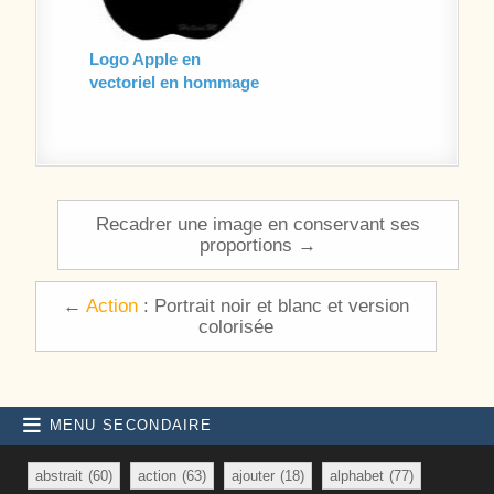
Logo Apple en
vectoriel en hommage
à Steve Jobs
Navigation de l’article
Recadrer une image en conservant ses
proportions →
←
Action
: Portrait noir et blanc et version
colorisée
MENU SECONDAIRE
abstrait
(60)
action
(63)
ajouter
(18)
alphabet
(77)