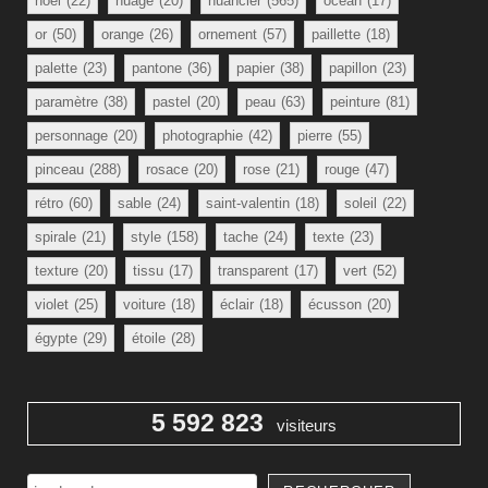
noël
(22)
nuage
(20)
nuancier
(565)
océan
(17)
or
(50)
orange
(26)
ornement
(57)
paillette
(18)
palette
(23)
pantone
(36)
papier
(38)
papillon
(23)
paramètre
(38)
pastel
(20)
peau
(63)
peinture
(81)
personnage
(20)
photographie
(42)
pierre
(55)
pinceau
(288)
rosace
(20)
rose
(21)
rouge
(47)
rétro
(60)
sable
(24)
saint-valentin
(18)
soleil
(22)
spirale
(21)
style
(158)
tache
(24)
texte
(23)
texture
(20)
tissu
(17)
transparent
(17)
vert
(52)
violet
(25)
voiture
(18)
éclair
(18)
écusson
(20)
égypte
(29)
étoile
(28)
5 592 823
visiteurs
Rechercher