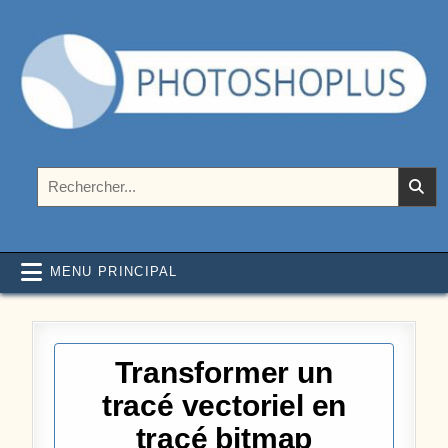
Aller au contenu
Photoshoplus
paramètres, tutoriels et couleurs pour Photoshop
Rechercher :
MENU PRINCIPAL
Transformer un
tracé vectoriel en
tracé bitmap