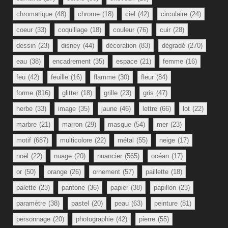
chromatique
(48)
chrome
(18)
ciel
(42)
circulaire
(24)
coeur
(33)
coquillage
(18)
couleur
(76)
cuir
(28)
dessin
(23)
disney
(44)
décoration
(83)
dégradé
(270)
eau
(38)
encadrement
(35)
espace
(21)
femme
(16)
feu
(42)
feuille
(16)
flamme
(30)
fleur
(84)
forme
(816)
glitter
(18)
grille
(23)
gris
(47)
herbe
(33)
image
(35)
jaune
(46)
lettre
(66)
lot
(22)
marbre
(21)
marron
(29)
masque
(54)
mer
(23)
motif
(687)
multicolore
(22)
métal
(55)
neige
(17)
noël
(22)
nuage
(20)
nuancier
(565)
océan
(17)
or
(50)
orange
(26)
ornement
(57)
paillette
(18)
palette
(23)
pantone
(36)
papier
(38)
papillon
(23)
paramètre
(38)
pastel
(20)
peau
(63)
peinture
(81)
personnage
(20)
photographie
(42)
pierre
(55)