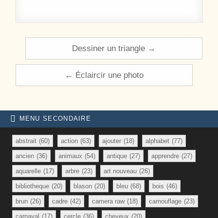
Navigation de l’article
Dessiner un triangle →
← Éclaircir une photo
MENU SECONDAIRE
abstrait
(60)
action
(63)
ajouter
(18)
alphabet
(77)
ancien
(36)
animaux
(54)
antique
(27)
apprendre
(27)
aquarelle
(17)
arbre
(23)
art nouveau
(26)
bibliotheque
(20)
blason
(20)
bleu
(68)
bois
(46)
brun
(26)
cadre
(42)
camera raw
(18)
camouflage
(23)
carnaval
(17)
cercle
(36)
cheveux
(20)