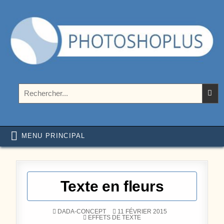
Aller au contenu
Photoshoplus
paramètres, tutoriels et couleurs pour Photoshop
Rechercher :
MENU PRINCIPAL
Texte en fleurs
DADA-CONCEPT
11 FÉVRIER 2015
POSTÉ DANS
EFFETS DE TEXTE