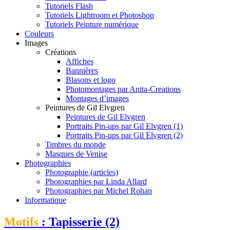
Tutoriels Flash
Tutoriels Lightroom et Photoshop
Tutoriels Peinture numérique
Couleurs
Images
Créations
Affiches
Bannières
Blasons et logo
Photomontages par Anita-Creations
Montages d’images
Peintures de Gil Elvgren
Peintures de Gil Elvgren
Portraits Pin-ups par Gil Elvgren (1)
Portraits Pin-ups par Gil Elvgren (2)
Timbres du monde
Masques de Venise
Photographies
Photographie (articles)
Photographies par Linda Allard
Photographies par Michel Rohan
Informatique
Motifs
: Tapisserie (2)