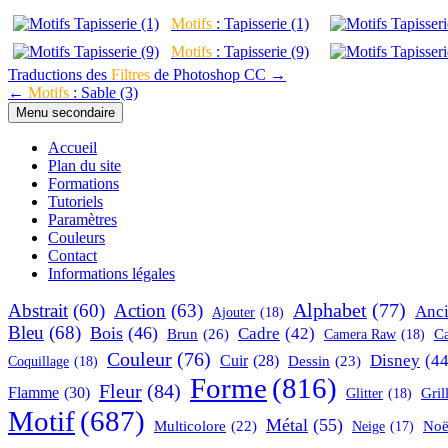
Motifs
: Tapisserie (1)
Motifs
: Tapisserie (9)
Navigation
Traductions des
Filtres
de Photoshop CC →
←
Motifs
: Sable (3)
de
Menu secondaire
l’article
Accueil
Plan du site
Formations
Tutoriels
Paramètres
Couleurs
Contact
Informations légales
Alphabet
(77)
Abstrait
(60)
Action
(63)
Anc
Ajouter
(18)
Bleu
(68)
Bois
(46)
Cadre
(42)
Brun
(26)
C
Camera Raw
(18)
Couleur
(76)
Disney
(44
Cuir
(28)
Dessin
(23)
Coquillage
(18)
Forme
(816)
Fleur
(84)
Flamme
(30)
Gril
Glitter
(18)
Motif
(687)
Métal
(55)
Multicolore
(22)
Noë
Neige
(17)