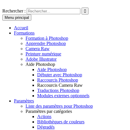
Aller
au
Photoshoplus
paramètres, tutoriels et couleurs pour Photoshop
Rechercher :
contenu
Menu principal
Accueil
Formations
Formation à Photoshop
Apprendre Photoshop
Camera Raw
Peinture numérique
Adobe Illustrator
Aide Photoshop
Aide Photoshop
Débuter avec Photoshop
Raccourcis Photoshop
Raccourcis Camera Raw
Traductions Photoshop
Modules externes optionnels
Paramètres
Liste des paramètres pour Photoshop
Paramètres par catégories
Actions
Bibliothèques de couleurs
Dégradés