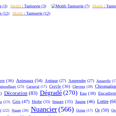
Motifs
: Tapisserie (3)
Motifs
: Tapiss
Motifs
: Tapisserie (12)
Animaux
(54)
ien
(36)
Antique
(27)
Apprendre
(27)
Aquarelle
(1
Chromatiq
Cercle
(36)
amouflage
(23)
Cheveux
(20)
Carnaval
(17)
Dégradé
(270)
Décoration
(83)
)
Eau
(38)
Encadrem
Lettre
(66
Gris
(47)
Jaune
(46)
Herbe
(33)
Image
(35)
le
(23)
Nuancier
(566)
Or
(50)
Or
l
(22)
Nuage
(20)
Océan
(17)