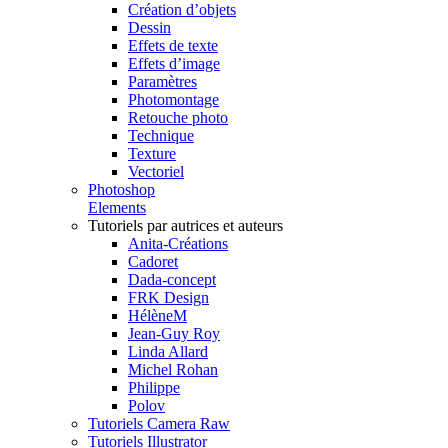
Création d’objets
Dessin
Effets de texte
Effets d’image
Paramètres
Photomontage
Retouche photo
Technique
Texture
Vectoriel
Photoshop
Elements
Tutoriels par autrices et auteurs
Anita-Créations
Cadoret
Dada-concept
FRK Design
HélèneM
Jean-Guy Roy
Linda Allard
Michel Rohan
Philippe
Polov
Tutoriels Camera Raw
Tutoriels Illustrator