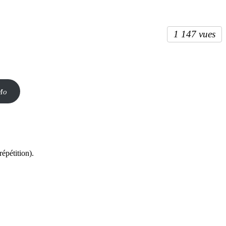
1 147 vues
 Mo
épétition).