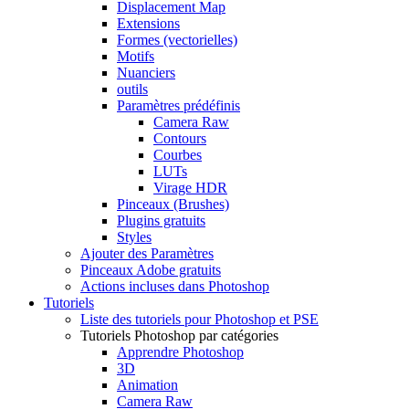
Displacement Map
Extensions
Formes (vectorielles)
Motifs
Nuanciers
outils
Paramètres prédéfinis
Camera Raw
Contours
Courbes
LUTs
Virage HDR
Pinceaux (Brushes)
Plugins gratuits
Styles
Ajouter des Paramètres
Pinceaux Adobe gratuits
Actions incluses dans Photoshop
Tutoriels
Liste des tutoriels pour Photoshop et PSE
Tutoriels Photoshop par catégories
Apprendre Photoshop
3D
Animation
Camera Raw