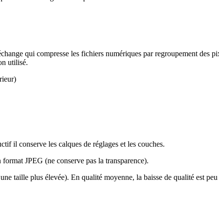
change qui compresse les fichiers numériques par regroupement des pixe
n utilisé.
rieur)
ctif il conserve les calques de réglages et les couches.
 format JPEG (ne conserve pas la transparence).
 une taille plus élevée). En qualité moyenne, la baisse de qualité est peu 