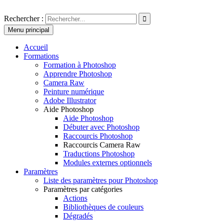
Aller
au
Photoshoplus
paramètres, tutoriels et couleurs pour Photoshop
Rechercher :
contenu
Menu principal
Accueil
Formations
Formation à Photoshop
Apprendre Photoshop
Camera Raw
Peinture numérique
Adobe Illustrator
Aide Photoshop
Aide Photoshop
Débuter avec Photoshop
Raccourcis Photoshop
Raccourcis Camera Raw
Traductions Photoshop
Modules externes optionnels
Paramètres
Liste des paramètres pour Photoshop
Paramètres par catégories
Actions
Bibliothèques de couleurs
Dégradés