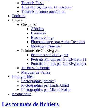
Tutoriels Flash
Tutoriels Lightroom et Photoshop
Tutoriels Peinture numérique
Couleurs
Images
Créations
Affiches
Bannières
Blasons et logo
Photomontages par Anita-Creations
Montages d’images
Peintures de Gil Elvgren
Peintures de Gil Elvgren
Portraits Pin-ups par Gil Elvgren (1)
Portraits Pin-ups par Gil Elvgren (2)
Timbres du monde
Masques de Venise
Photographies
Photographie (articles)
Photographies par Linda Allard
Photographies par Michel Rohan
Informatique
Les formats de fichiers