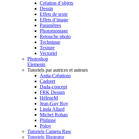
Création d’objets
Dessin
Effets de texte
Effets d’image
Paramètres
Photomontage
Retouche photo
Technique
Texture
Vectoriel
Photoshop
Elements
Tutoriels par autrices et auteurs
Anita-Créations
Cadoret
Dada-concept
FRK Design
HélèneM
Jean-Guy Roy
Linda Allard
Michel Rohan
Philippe
Polov
Tutoriels Camera Raw
Tutoriels Illustrator