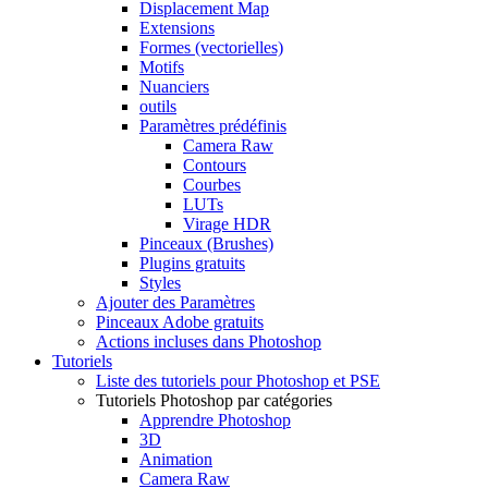
Displacement Map
Extensions
Formes (vectorielles)
Motifs
Nuanciers
outils
Paramètres prédéfinis
Camera Raw
Contours
Courbes
LUTs
Virage HDR
Pinceaux (Brushes)
Plugins gratuits
Styles
Ajouter des Paramètres
Pinceaux Adobe gratuits
Actions incluses dans Photoshop
Tutoriels
Liste des tutoriels pour Photoshop et PSE
Tutoriels Photoshop par catégories
Apprendre Photoshop
3D
Animation
Camera Raw