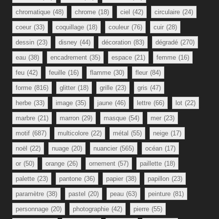
chromatique
(48)
chrome
(18)
ciel
(42)
circulaire
(24)
coeur
(33)
coquillage
(18)
couleur
(76)
cuir
(28)
dessin
(23)
disney
(44)
décoration
(83)
dégradé
(270)
eau
(38)
encadrement
(35)
espace
(21)
femme
(16)
feu
(42)
feuille
(16)
flamme
(30)
fleur
(84)
forme
(816)
glitter
(18)
grille
(23)
gris
(47)
herbe
(33)
image
(35)
jaune
(46)
lettre
(66)
lot
(22)
marbre
(21)
marron
(29)
masque
(54)
mer
(23)
motif
(687)
multicolore
(22)
métal
(55)
neige
(17)
noël
(22)
nuage
(20)
nuancier
(565)
océan
(17)
or
(50)
orange
(26)
ornement
(57)
paillette
(18)
palette
(23)
pantone
(36)
papier
(38)
papillon
(23)
paramètre
(38)
pastel
(20)
peau
(63)
peinture
(81)
personnage
(20)
photographie
(42)
pierre
(55)