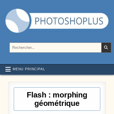
Aller au contenu
Photoshoplus
paramètres, tutoriels et couleurs pour Photoshop
Rechercher :
MENU PRINCIPAL
Flash : morphing
géométrique