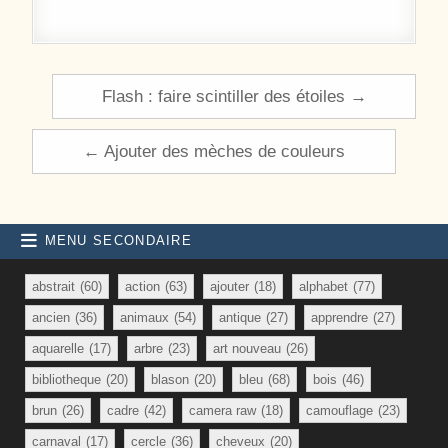
Navigation de l’article
Flash : faire scintiller des étoiles →
← Ajouter des mèches de couleurs
MENU SECONDAIRE
abstrait
(60)
action
(63)
ajouter
(18)
alphabet
(77)
ancien
(36)
animaux
(54)
antique
(27)
apprendre
(27)
aquarelle
(17)
arbre
(23)
art nouveau
(26)
bibliotheque
(20)
blason
(20)
bleu
(68)
bois
(46)
brun
(26)
cadre
(42)
camera raw
(18)
camouflage
(23)
carnaval
(17)
cercle
(36)
cheveux
(20)