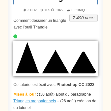
POSTÉ DANS
POLOV
30 AOÛT 2022
TECHNIQUE
7 490 vues
Comment dessiner un triangle
avec l’outil Triangle.
Ce tutoriel est écrit avec
Photoshop CC 2022
.
Mises à jour
: (30 août) ajout du paragraphe
Triangles proportionnels
– (26 août) création de
du tutoriel