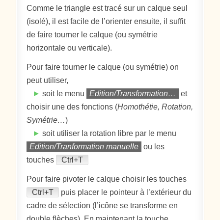
Comme le triangle est tracé sur un calque seul
(isolé), il est facile de l’orienter ensuite, il suffit
de faire tourner le calque (ou symétrie
horizontale ou verticale).
Pour faire tourner le calque (ou symétrie) on
peut utiliser,
►
soit le menu
Edition/Transformation…
et
choisir une des fonctions (
Homothétie, Rotation,
Symétrie…
)
►
soit utiliser la rotation libre par le menu
Edition/Tranformation manuelle
ou les
touches
Ctrl+T
Pour faire pivoter le calque choisir les touches
Ctrl+T
puis placer le pointeur à l’extérieur du
cadre de sélection (l’icône se transforme en
double flèches). En maintenant la touche