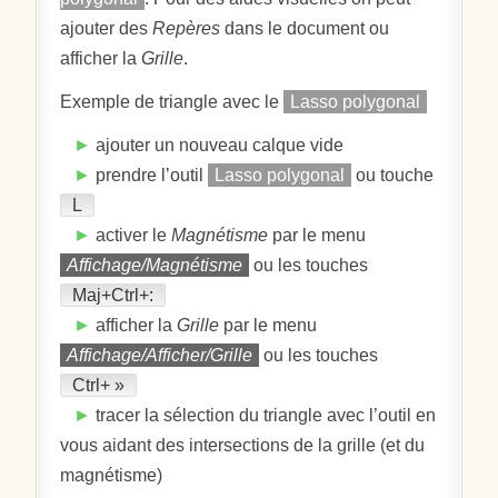
ajouter des
Repères
dans le document ou
afficher la
Grille
.
Exemple de triangle avec le
Lasso polygonal
►
ajouter un nouveau calque vide
►
prendre l’outil
Lasso polygonal
ou touche
L
►
activer le
Magnétisme
par le menu
Affichage/Magnétisme
ou les touches
Maj+Ctrl+:
►
afficher la
Grille
par le menu
Affichage/Afficher/Grille
ou les touches
Ctrl+ »
►
tracer la sélection du triangle avec l’outil en
vous aidant des intersections de la grille (et du
magnétisme)