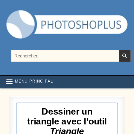
Aller au contenu
Photoshoplus
paramètres, tutoriels et couleurs pour Photoshop
Rechercher :
MENU PRINCIPAL
Dessiner un
triangle avec l’outil
Triangle