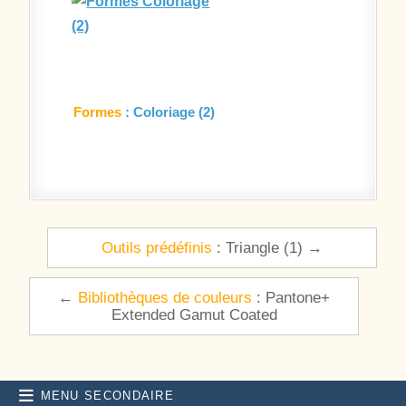
Formes
: Coloriage (2)
Navigation de l’article
Outils prédéfinis
: Triangle (1) →
←
Bibliothèques de couleurs
: Pantone+
Extended Gamut Coated
MENU SECONDAIRE