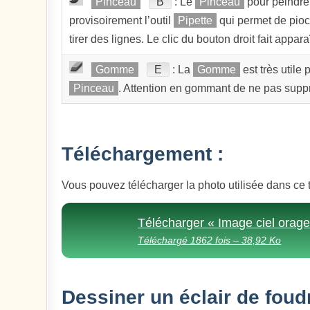
Pinceau
B
: Le
Pinceau
pour peindre 
provisoirement l’outil
Pipette
qui permet de pioc
tirer des lignes. Le clic du bouton droit fait appa
Gomme
E
: La
Gomme
est très utile
Pinceau
. Attention en gommant de ne pas supprim
Téléchargement :
Vous pouvez télécharger la photo utilisée dans ce t
Télécharger « Image ciel orag
Téléchargé 1862 fois – 38,92 Ko
Dessiner un éclair de foudr