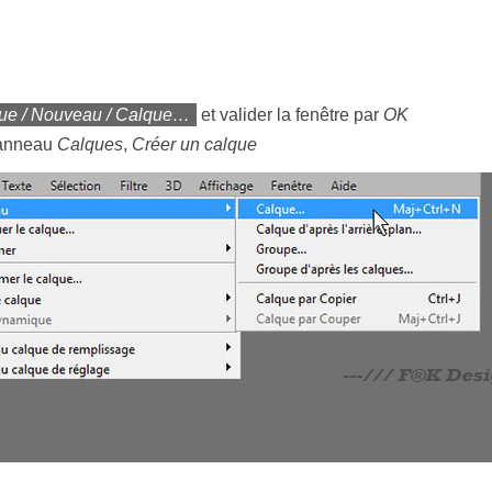
ue / Nouveau / Calque…
et valider la fenêtre par
OK
 panneau
Calques
,
Créer un calque