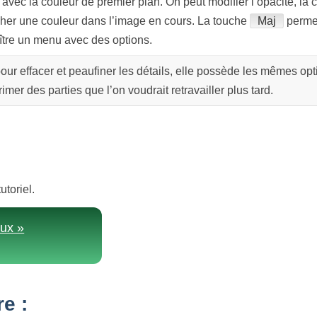
avec la couleur de premier plan. On peut modifier l’opacité, la c
her une couleur dans l’image en cours. La touche
Maj
permet
raître un menu avec des options.
 pour effacer et peaufiner les détails, elle possède les mêmes opti
er des parties que l’on voudrait retravailler plus tard.
utoriel.
eux »
e :