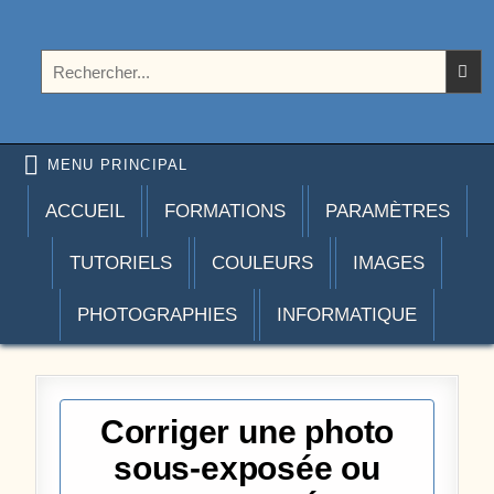
Aller au contenu
Photoshoplus
paramètres, tutoriels et couleurs pour Photoshop
Rechercher :
MENU PRINCIPAL
ACCUEIL
FORMATIONS
PARAMÈTRES
TUTORIELS
COULEURS
IMAGES
PHOTOGRAPHIES
INFORMATIQUE
Corriger une photo
sous-exposée ou