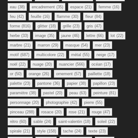
eau
(38)
encadrement
(35)
espace
(21)
femme
(16)
feu
(42)
feuille
(16)
flamme
(30)
fleur
(84)
forme
(816)
glitter
(18)
grille
(23)
gris
(47)
herbe
(33)
image
(35)
jaune
(46)
lettre
(66)
lot
(22)
marbre
(21)
marron
(29)
masque
(54)
mer
(23)
motif
(687)
multicolore
(22)
métal
(55)
neige
(17)
noël
(22)
nuage
(20)
nuancier
(566)
océan
(17)
or
(50)
orange
(26)
ornement
(57)
paillette
(18)
palette
(23)
pantone
(36)
papier
(38)
papillon
(23)
paramètre
(38)
pastel
(20)
peau
(63)
peinture
(81)
personnage
(20)
photographie
(42)
pierre
(55)
pinceau
(288)
rosace
(20)
rose
(21)
rouge
(47)
rétro
(60)
sable
(24)
saint-valentin
(18)
soleil
(22)
spirale
(21)
style
(158)
tache
(24)
texte
(23)