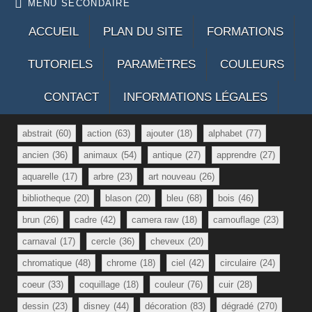
MENU SECONDAIRE
ACCUEIL
PLAN DU SITE
FORMATIONS
TUTORIELS
PARAMÈTRES
COULEURS
CONTACT
INFORMATIONS LÉGALES
abstrait
(60)
action
(63)
ajouter
(18)
alphabet
(77)
ancien
(36)
animaux
(54)
antique
(27)
apprendre
(27)
aquarelle
(17)
arbre
(23)
art nouveau
(26)
bibliotheque
(20)
blason
(20)
bleu
(68)
bois
(46)
brun
(26)
cadre
(42)
camera raw
(18)
camouflage
(23)
carnaval
(17)
cercle
(36)
cheveux
(20)
chromatique
(48)
chrome
(18)
ciel
(42)
circulaire
(24)
coeur
(33)
coquillage
(18)
couleur
(76)
cuir
(28)
dessin
(23)
disney
(44)
décoration
(83)
dégradé
(270)