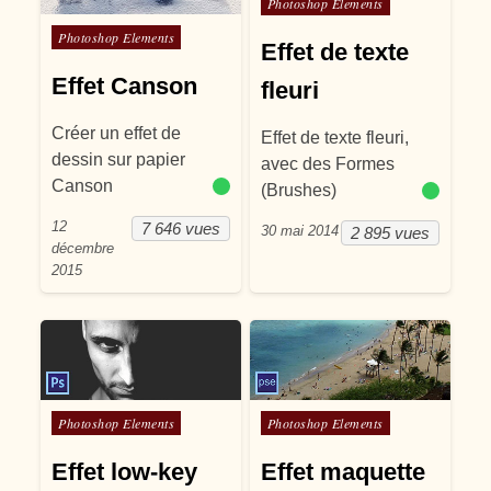
Photoshop Elements
Posté dans
Photoshop Elements
Effet de texte
Effet Canson
fleuri
Créer un effet de
Effet de texte fleuri,
dessin sur papier
avec des Formes
Canson
(Brushes)
12
7 646 vues
30 mai 2014
2 895 vues
décembre
2015
Posté dans
Posté dans
Photoshop Elements
Photoshop Elements
Effet low-key
Effet maquette