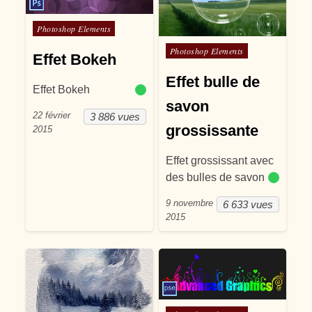
Posté dans
Photoshop Elements
Posté dans
Photoshop Elements
Effet Bokeh
Effet bulle de
Effet Bokeh
savon
22 février
3 886 vues
grossissante
2015
Effet grossissant avec
des bulles de savon
9 novembre
6 633 vues
2015
Posté dans