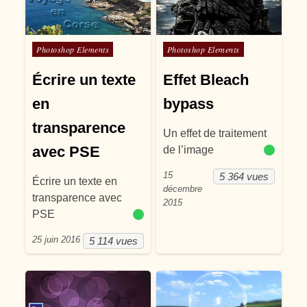
Posté dans
Posté dans
Photoshop Elements
Photoshop Elements
Écrire un texte
Effet Bleach
en
bypass
transparence
Un effet de traitement
avec PSE
de l’image
15
5 364 vues
Écrire un texte en
décembre
transparence avec
2015
PSE
25 juin 2016
5 114 vues