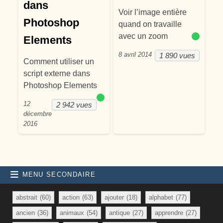
dans
Voir l’image entière
Photoshop
quand on travaille
avec un zoom
Elements
8 avril 2014
1 890 vues
Comment utiliser un
script externe dans
Photoshop Elements
12
2 942 vues
décembre
2016
MENU SECONDAIRE
abstrait
(60)
action
(63)
ajouter
(18)
alphabet
(77)
ancien
(36)
animaux
(54)
antique
(27)
apprendre
(27)