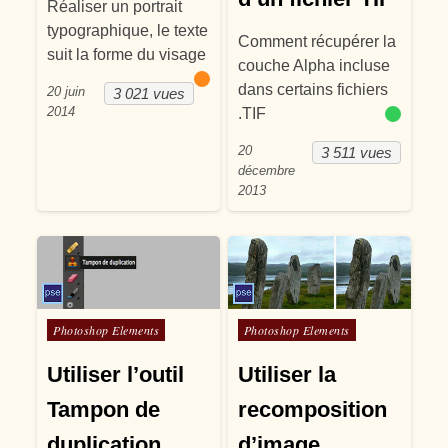
Réaliser un portrait
typographique, le texte
Comment récupérer la
suit la forme du visage
couche Alpha incluse
dans certains fichiers
20 juin
3 021 vues
2014
.TIF
20
3 511 vues
décembre
2013
Posté dans
Posté dans
Photoshop Elements
Photoshop Elements
Utiliser l’outil
Utiliser la
Tampon de
recomposition
duplication
d’image