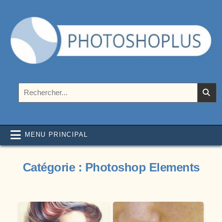
Aller au contenu
Photoshoplus
paramètres, tutoriels et couleurs pour Photoshop
Rechercher :
MENU PRINCIPAL
Catégorie :
Photoshop Elements