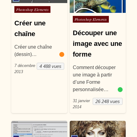
Posté dans
Photoshop Elements
Posté dans
Photoshop Elements
Créer une
Découper une
chaîne
image avec une
Créer une chaîne
forme
(dessin)…
7 décembre
4 488 vues
Comment découper
2013
une image à partir
d’une Forme
personnalisée…
31 janvier
26 248 vues
2014