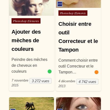
Posté dans
Photoshop Elements
Posté dans
Photoshop Elements
Choisir entre
Ajouter des
outil
mèches de
Correcteur et le
couleurs
Tampon
Peindre des mèches
Comment choisir entre
de cheveux en
outil Correcteur et le
couleurs
Tampon…
7 novembre
3 272 vues
4 décembre
4 742 vues
2015
2013