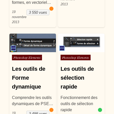
formes, en vectoriel…
2013
19
3 550 vues
novembre
2013
Posté dans
Posté dans
Photoshop Elements
Photoshop Elements
Les outils de
Les outils de
Forme
sélection
dynamique
rapide
Comprendre les outils
Fonctionnement des
dynamiques de PSE…
outils de sélection
rapide
19
3 498 vues