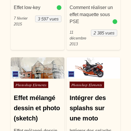
Effet low-key
Comment réaliser un
effet maquette sous
7 février
3 597 vues
PSE
2015
11
2 385 vues
décembre
2013
Posté dans
Posté dans
Photoshop Elements
Photoshop Elements
Effet mélangé
Intégrer des
dessin et photo
splashs sur
(sketch)
une moto
Effet mélangé dessin
Intégrer des splashs