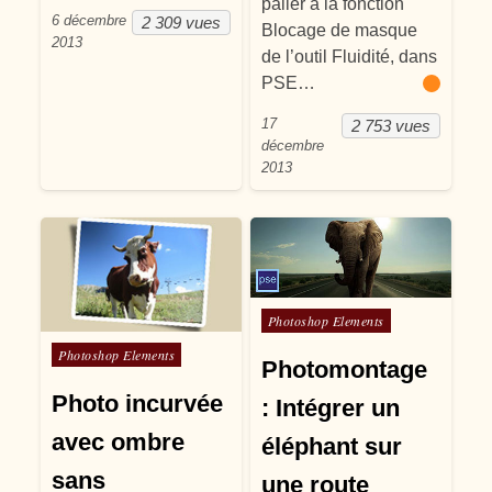
palier à la fonction
6 décembre
2 309 vues
Blocage de masque
2013
de l’outil Fluidité, dans
PSE…
17
2 753 vues
décembre
2013
Posté dans
Photoshop Elements
Posté dans
Photoshop Elements
Photomontage
Photo incurvée
: Intégrer un
avec ombre
éléphant sur
sans
une route