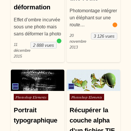
déformation
Photomontage intégrer
un éléphant sur une
Effet d’ombre incurvée
route…
sous une photo mais
sans déformer la photo
20
3 126 vues
novembre
11
2 888 vues
2013
décembre
2015
Posté dans
Posté dans
Photoshop Elements
Photoshop Elements
Portrait
Récupérer la
typographique
couche alpha
d’un fichier TIF