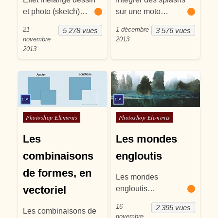
et photo (sketch)…
sur une moto…
21
1 décembre
5 278 vues
3 576 vues
novembre
2013
2013
Posté dans
Posté dans
Photoshop Elements
Photoshop Elements
Les
Les mondes
combinaisons
engloutis
de formes, en
Les mondes
vectoriel
engloutis…
16
2 395 vues
Les combinaisons de
novembre