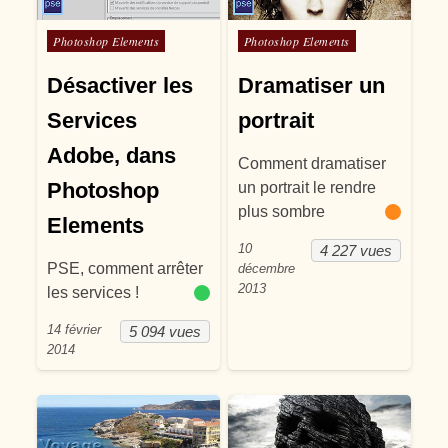
Posté dans
Posté dans
Photoshop Elements
Photoshop Elements
Désactiver les
Dramatiser un
Services
portrait
Adobe, dans
Comment dramatiser
Photoshop
un portrait le rendre
plus sombre
Elements
10
4 227 vues
PSE, comment arrêter
décembre
2013
les services !
14 février
5 094 vues
2014