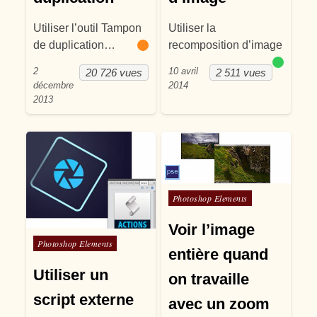
Utiliser l’outil Tampon
Utiliser la
de duplication…
recomposition d’image
2
10 avril
20 726 vues
2 511 vues
décembre
2014
2013
Posté dans
Photoshop Elements
Voir l’image
Posté dans
Photoshop Elements
entière quand
Utiliser un
on travaille
script externe
avec un zoom