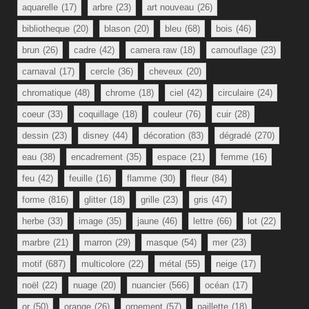
aquarelle
(17)
arbre
(23)
art nouveau
(26)
bibliotheque
(20)
blason
(20)
bleu
(68)
bois
(46)
brun
(26)
cadre
(42)
camera raw
(18)
camouflage
(23)
carnaval
(17)
cercle
(36)
cheveux
(20)
chromatique
(48)
chrome
(18)
ciel
(42)
circulaire
(24)
coeur
(33)
coquillage
(18)
couleur
(76)
cuir
(28)
dessin
(23)
disney
(44)
décoration
(83)
dégradé
(270)
eau
(38)
encadrement
(35)
espace
(21)
femme
(16)
feu
(42)
feuille
(16)
flamme
(30)
fleur
(84)
forme
(816)
glitter
(18)
grille
(23)
gris
(47)
herbe
(33)
image
(35)
jaune
(46)
lettre
(66)
lot
(22)
marbre
(21)
marron
(29)
masque
(54)
mer
(23)
motif
(687)
multicolore
(22)
métal
(55)
neige
(17)
noël
(22)
nuage
(20)
nuancier
(566)
océan
(17)
or
(50)
orange
(26)
ornement
(57)
paillette
(18)