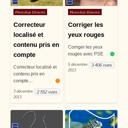
Posté dans
Posté dans
Photoshop Elements
Photoshop Elements
Correcteur
Corriger les
localisé et
yeux rouges
contenu pris en
Corriger les yeux
compte
rouges avec PSE
5 décembre
3 406 vues
Correcteur localisé et
2013
contenu pris en
compte…
3 décembre
2 552 vues
2013