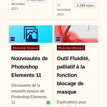
décembre
12
3 249 vues
2013
novembre
2014
Posté dans
Posté dans
Photoshop Elements
Photoshop Elements
Nouveautés de
Outil Fluidité,
Photoshop
palliatif à la
Elements 11
fonction
blocage de
Découverte de la
masque
nouvelle version de
Photoshop Elements
Explications pour
11