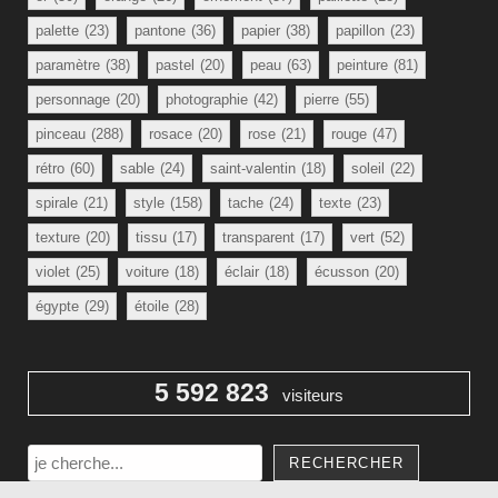
palette
(23)
pantone
(36)
papier
(38)
papillon
(23)
paramètre
(38)
pastel
(20)
peau
(63)
peinture
(81)
personnage
(20)
photographie
(42)
pierre
(55)
pinceau
(288)
rosace
(20)
rose
(21)
rouge
(47)
rétro
(60)
sable
(24)
saint-valentin
(18)
soleil
(22)
spirale
(21)
style
(158)
tache
(24)
texte
(23)
texture
(20)
tissu
(17)
transparent
(17)
vert
(52)
violet
(25)
voiture
(18)
éclair
(18)
écusson
(20)
égypte
(29)
étoile
(28)
5 592 823
visiteurs
Rechercher
RECHERCHER