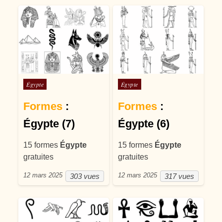
Posté dans
Posté dans
Égypte
Égypte
Formes
:
Formes
:
Égypte (7)
Égypte (6)
15 formes
Égypte
15 formes
Égypte
gratuites
gratuites
12 mars 2025
12 mars 2025
303 vues
317 vues