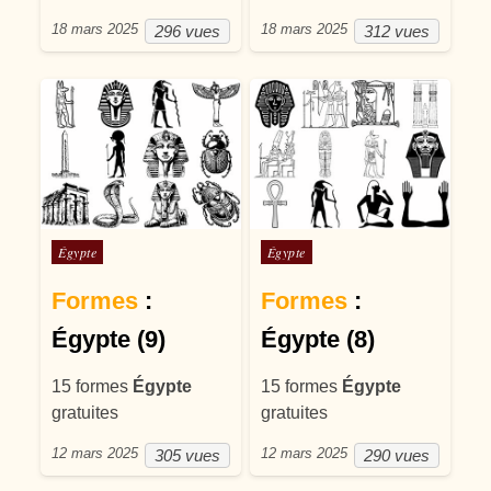
18 mars 2025
18 mars 2025
296 vues
312 vues
Posté dans
Posté dans
Égypte
Égypte
Formes
:
Formes
:
Égypte (9)
Égypte (8)
15 formes
Égypte
15 formes
Égypte
gratuites
gratuites
12 mars 2025
12 mars 2025
305 vues
290 vues