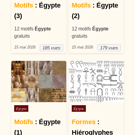
Motifs
: Égypte
Motifs
: Égypte
(3)
(2)
12 motifs
Égypte
12 motifs
Égypte
gratuits
gratuits
15 mai 2026
15 mai 2026
185 vues
179 vues
Posté dans
Posté dans
Égypte
Égypte
Motifs
: Égypte
Formes
:
(1)
Hiéroglyphes