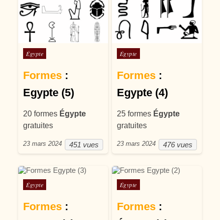
Posté dans
Posté dans
Égypte
Égypte
Formes
:
Formes
:
Egypte (5)
Egypte (4)
20 formes
Égypte
25 formes
Égypte
gratuites
gratuites
23 mars 2024
23 mars 2024
451 vues
476 vues
Posté dans
Posté dans
Égypte
Égypte
Formes
:
Formes
: