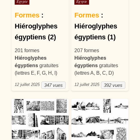
Posté dans
Posté dans
Égypte
Égypte
Formes
:
Formes
:
Hiéroglyphes
Hiéroglyphes
égyptiens (2)
égyptiens (1)
201 formes
207 formes
Hiéroglyphes
Hiéroglyphes
égyptiens
gratuites
égyptiens
gratuites
(lettres E, F, G, H, I)
(lettres A, B, C, D)
12 juillet 2025
12 juillet 2025
347 vues
392 vues