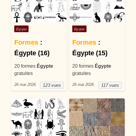
Posté dans
Posté dans
Égypte
Égypte
Formes
:
Formes
:
Égypte (16)
Égypte (15)
20 formes
Égypte
20 formes
Égypte
gratuites
gratuites
26 mai 2026
26 mai 2026
123 vues
117 vues