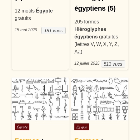
égyptiens (5)
12 motifs
Égypte
gratuits
205 formes
Hiéroglyphes
15 mai 2026
181 vues
égyptiens
gratuites
(lettres V, W, X, Y, Z,
Aa)
12 juillet 2025
513 vues
Posté dans
Posté dans
Égypte
Égypte