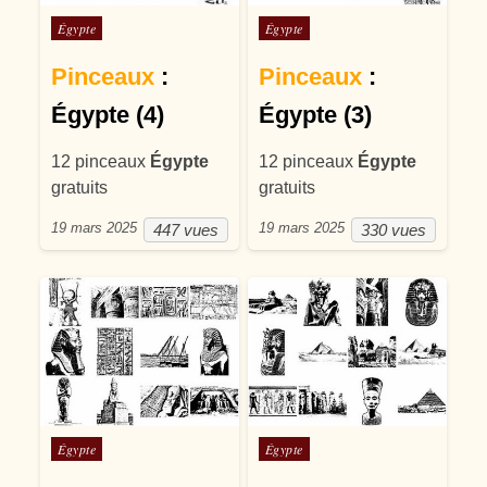
Posté dans
Posté dans
Égypte
Égypte
Pinceaux
:
Pinceaux
:
Égypte (4)
Égypte (3)
12 pinceaux
Égypte
12 pinceaux
Égypte
gratuits
gratuits
19 mars 2025
19 mars 2025
447 vues
330 vues
Posté dans
Posté dans
Égypte
Égypte