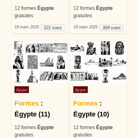
12 formes
Égypte
12 formes
Égypte
gratuites
gratuites
18 mars 2025
18 mars 2025
321 vues
309 vues
Posté dans
Posté dans
Égypte
Égypte
Formes
:
Formes
:
Égypte (11)
Égypte (10)
12 formes
Égypte
12 formes
Égypte
gratuites
gratuites