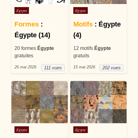
Posté dans
Posté dans
Égypte
Égypte
Formes
:
Motifs
: Égypte
Égypte (14)
(4)
20 formes
Égypte
12 motifs
Égypte
gratuites
gratuits
26 mai 2026
15 mai 2026
111 vues
202 vues
Posté dans
Posté dans
Égypte
Égypte