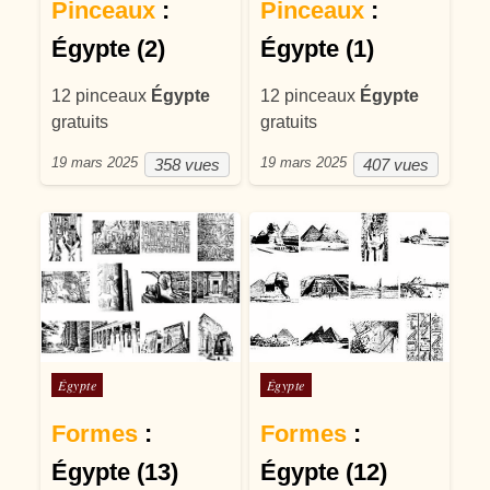
Pinceaux
:
Pinceaux
:
Égypte (2)
Égypte (1)
12 pinceaux
Égypte
12 pinceaux
Égypte
gratuits
gratuits
19 mars 2025
19 mars 2025
358 vues
407 vues
Posté dans
Posté dans
Égypte
Égypte
Formes
:
Formes
:
Égypte (13)
Égypte (12)