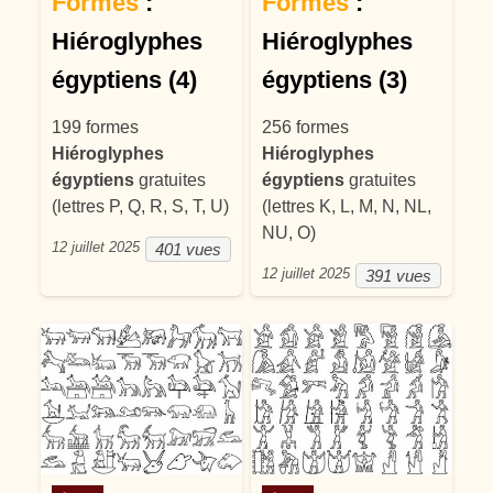
Formes
:
Formes
:
Hiéroglyphes
Hiéroglyphes
égyptiens (4)
égyptiens (3)
199 formes
256 formes
Hiéroglyphes
Hiéroglyphes
égyptiens
gratuites
égyptiens
gratuites
(lettres P, Q, R, S, T, U)
(lettres K, L, M, N, NL,
NU, O)
12 juillet 2025
401 vues
12 juillet 2025
391 vues