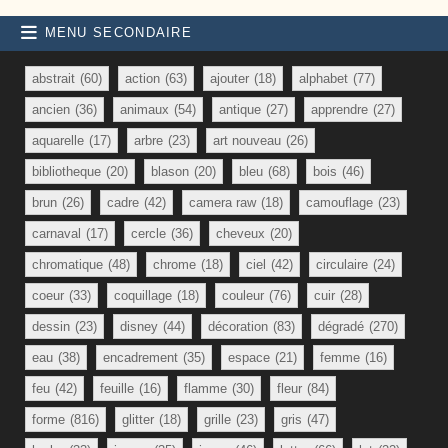
MENU SECONDAIRE
abstrait
(60)
action
(63)
ajouter
(18)
alphabet
(77)
ancien
(36)
animaux
(54)
antique
(27)
apprendre
(27)
aquarelle
(17)
arbre
(23)
art nouveau
(26)
bibliotheque
(20)
blason
(20)
bleu
(68)
bois
(46)
brun
(26)
cadre
(42)
camera raw
(18)
camouflage
(23)
carnaval
(17)
cercle
(36)
cheveux
(20)
chromatique
(48)
chrome
(18)
ciel
(42)
circulaire
(24)
coeur
(33)
coquillage
(18)
couleur
(76)
cuir
(28)
dessin
(23)
disney
(44)
décoration
(83)
dégradé
(270)
eau
(38)
encadrement
(35)
espace
(21)
femme
(16)
feu
(42)
feuille
(16)
flamme
(30)
fleur
(84)
forme
(816)
glitter
(18)
grille
(23)
gris
(47)