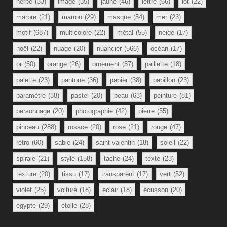
herbe
(33)
image
(35)
jaune
(46)
lettre
(66)
lot
(22)
marbre
(21)
marron
(29)
masque
(54)
mer
(23)
motif
(687)
multicolore
(22)
métal
(55)
neige
(17)
noël
(22)
nuage
(20)
nuancier
(566)
océan
(17)
or
(50)
orange
(26)
ornement
(57)
paillette
(18)
palette
(23)
pantone
(36)
papier
(38)
papillon
(23)
paramètre
(38)
pastel
(20)
peau
(63)
peinture
(81)
personnage
(20)
photographie
(42)
pierre
(55)
pinceau
(288)
rosace
(20)
rose
(21)
rouge
(47)
rétro
(60)
sable
(24)
saint-valentin
(18)
soleil
(22)
spirale
(21)
style
(158)
tache
(24)
texte
(23)
texture
(20)
tissu
(17)
transparent
(17)
vert
(52)
violet
(25)
voiture
(18)
éclair
(18)
écusson
(20)
égypte
(29)
étoile
(28)