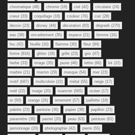
chromatique
(48)
chrome
(18)
ciel
(42)
circulaire
(24)
coeur
(33)
coquillage
(18)
couleur
(76)
cuir
(28)
dessin
(23)
disney
(44)
décoration
(83)
dégradé
(270)
eau
(38)
encadrement
(35)
espace
(21)
femme
(16)
feu
(42)
feuille
(16)
flamme
(30)
fleur
(84)
forme
(816)
glitter
(18)
grille
(23)
gris
(47)
herbe
(33)
image
(35)
jaune
(46)
lettre
(66)
lot
(22)
marbre
(21)
marron
(29)
masque
(54)
mer
(23)
motif
(687)
multicolore
(22)
métal
(55)
neige
(17)
noël
(22)
nuage
(20)
nuancier
(565)
océan
(17)
or
(50)
orange
(26)
ornement
(57)
paillette
(18)
palette
(23)
pantone
(36)
papier
(38)
papillon
(23)
paramètre
(38)
pastel
(20)
peau
(63)
peinture
(81)
personnage
(20)
photographie
(42)
pierre
(55)