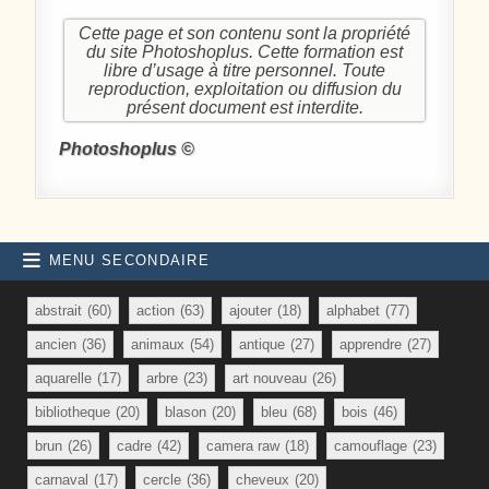
Cette page et son contenu sont la propriété
du site Photoshoplus. Cette formation est
libre d’usage à titre personnel. Toute
reproduction, exploitation ou diffusion du
présent document est interdite.
Photoshoplus ©
MENU SECONDAIRE
abstrait
(60)
action
(63)
ajouter
(18)
alphabet
(77)
ancien
(36)
animaux
(54)
antique
(27)
apprendre
(27)
aquarelle
(17)
arbre
(23)
art nouveau
(26)
bibliotheque
(20)
blason
(20)
bleu
(68)
bois
(46)
brun
(26)
cadre
(42)
camera raw
(18)
camouflage
(23)
carnaval
(17)
cercle
(36)
cheveux
(20)