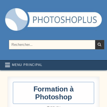
Aller au contenu
Photoshoplus
paramètres, tutoriels et couleurs pour Photoshop
Rechercher :
MENU PRINCIPAL
Formation à
Photoshop