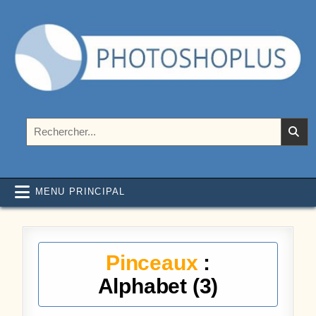
Aller au contenu
Photoshoplus
paramètres, tutoriels et couleurs pour Photoshop
Rechercher :
MENU PRINCIPAL
Pinceaux
:
Alphabet (3)