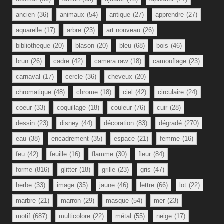
ancien
(36)
animaux
(54)
antique
(27)
apprendre
(27)
aquarelle
(17)
arbre
(23)
art nouveau
(26)
bibliotheque
(20)
blason
(20)
bleu
(68)
bois
(46)
brun
(26)
cadre
(42)
camera raw
(18)
camouflage
(23)
carnaval
(17)
cercle
(36)
cheveux
(20)
chromatique
(48)
chrome
(18)
ciel
(42)
circulaire
(24)
coeur
(33)
coquillage
(18)
couleur
(76)
cuir
(28)
dessin
(23)
disney
(44)
décoration
(83)
dégradé
(270)
eau
(38)
encadrement
(35)
espace
(21)
femme
(16)
feu
(42)
feuille
(16)
flamme
(30)
fleur
(84)
forme
(816)
glitter
(18)
grille
(23)
gris
(47)
herbe
(33)
image
(35)
jaune
(46)
lettre
(66)
lot
(22)
marbre
(21)
marron
(29)
masque
(54)
mer
(23)
motif
(687)
multicolore
(22)
métal
(55)
neige
(17)