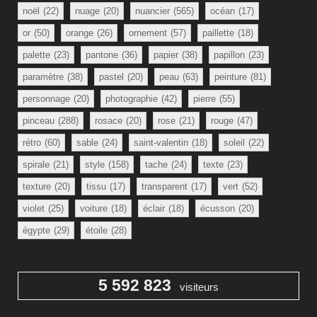
noël
(22)
nuage
(20)
nuancier
(565)
océan
(17)
or
(50)
orange
(26)
ornement
(57)
paillette
(18)
palette
(23)
pantone
(36)
papier
(38)
papillon
(23)
paramètre
(38)
pastel
(20)
peau
(63)
peinture
(81)
personnage
(20)
photographie
(42)
pierre
(55)
pinceau
(288)
rosace
(20)
rose
(21)
rouge
(47)
rétro
(60)
sable
(24)
saint-valentin
(18)
soleil
(22)
spirale
(21)
style
(158)
tache
(24)
texte
(23)
texture
(20)
tissu
(17)
transparent
(17)
vert
(52)
violet
(25)
voiture
(18)
éclair
(18)
écusson
(20)
égypte
(29)
étoile
(28)
5 592 823
visiteurs