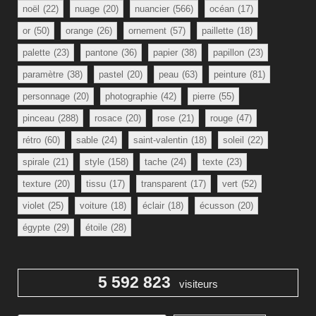
noël
(22)
nuage
(20)
nuancier
(566)
océan
(17)
or
(50)
orange
(26)
ornement
(57)
paillette
(18)
palette
(23)
pantone
(36)
papier
(38)
papillon
(23)
paramètre
(38)
pastel
(20)
peau
(63)
peinture
(81)
personnage
(20)
photographie
(42)
pierre
(55)
pinceau
(288)
rosace
(20)
rose
(21)
rouge
(47)
rétro
(60)
sable
(24)
saint-valentin
(18)
soleil
(22)
spirale
(21)
style
(158)
tache
(24)
texte
(23)
texture
(20)
tissu
(17)
transparent
(17)
vert
(52)
violet
(25)
voiture
(18)
éclair
(18)
écusson
(20)
égypte
(29)
étoile
(28)
5 592 823
visiteurs