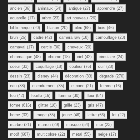
ancien
(36)
animaux
(54)
antique
(27)
apprendre
(27)
aquarelle
(17)
arbre
(23)
art nouveau
(26)
bibliotheque
(20)
blason
(20)
bleu
(68)
bois
(46)
brun
(26)
cadre
(42)
camera raw
(18)
camouflage
(23)
carnaval
(17)
cercle
(36)
cheveux
(20)
chromatique
(48)
chrome
(18)
ciel
(42)
circulaire
(24)
coeur
(33)
coquillage
(18)
couleur
(76)
cuir
(28)
dessin
(23)
disney
(44)
décoration
(83)
dégradé
(270)
eau
(38)
encadrement
(35)
espace
(21)
femme
(16)
feu
(42)
feuille
(16)
flamme
(30)
fleur
(84)
forme
(816)
glitter
(18)
grille
(23)
gris
(47)
herbe
(33)
image
(35)
jaune
(46)
lettre
(66)
lot
(22)
marbre
(21)
marron
(29)
masque
(54)
mer
(23)
motif
(687)
multicolore
(22)
métal
(55)
neige
(17)