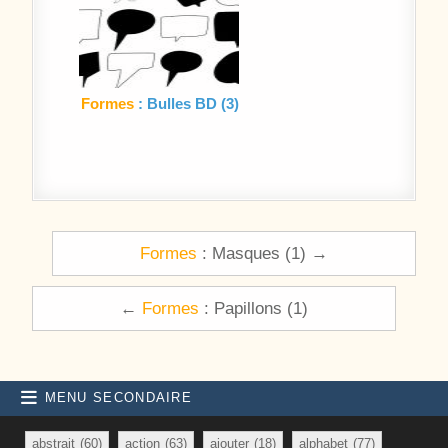
Formes
: Bulles BD (3)
Navigation de l’article
Formes
: Masques (1) →
←
Formes
: Papillons (1)
MENU SECONDAIRE
abstrait
(60)
action
(63)
ajouter
(18)
alphabet
(77)