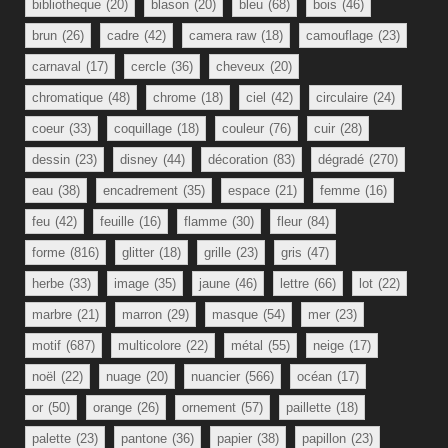
bibliotheque
(20)
blason
(20)
bleu
(68)
bois
(46)
brun
(26)
cadre
(42)
camera raw
(18)
camouflage
(23)
carnaval
(17)
cercle
(36)
cheveux
(20)
chromatique
(48)
chrome
(18)
ciel
(42)
circulaire
(24)
coeur
(33)
coquillage
(18)
couleur
(76)
cuir
(28)
dessin
(23)
disney
(44)
décoration
(83)
dégradé
(270)
eau
(38)
encadrement
(35)
espace
(21)
femme
(16)
feu
(42)
feuille
(16)
flamme
(30)
fleur
(84)
forme
(816)
glitter
(18)
grille
(23)
gris
(47)
herbe
(33)
image
(35)
jaune
(46)
lettre
(66)
lot
(22)
marbre
(21)
marron
(29)
masque
(54)
mer
(23)
motif
(687)
multicolore
(22)
métal
(55)
neige
(17)
noël
(22)
nuage
(20)
nuancier
(566)
océan
(17)
or
(50)
orange
(26)
ornement
(57)
paillette
(18)
palette
(23)
pantone
(36)
papier
(38)
papillon
(23)