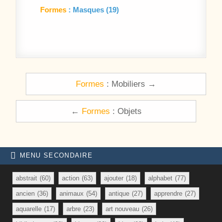
Formes
: Masques (19)
Navigation de l’article
Formes
: Mobiliers →
←
Formes
: Objets
MENU SECONDAIRE
abstrait
(60)
action
(63)
ajouter
(18)
alphabet
(77)
ancien
(36)
animaux
(54)
antique
(27)
apprendre
(27)
aquarelle
(17)
arbre
(23)
art nouveau
(26)