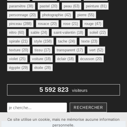
paramètre
(38)
pastel
(20)
peau
(63)
peinture
(81)
personnage
(20)
photographie
(42)
pierre
(55)
pinceau
(288)
rosace
(20)
rose
(21)
rouge
(47)
rétro
(60)
sable
(24)
saint-valentin
(18)
soleil
(22)
spirale
(21)
style
(158)
tache
(24)
texte
(23)
texture
(20)
tissu
(17)
transparent
(17)
vert
(52)
violet
(25)
voiture
(18)
éclair
(18)
écusson
(20)
égypte
(29)
étoile
(28)
5 592 823
visiteurs
Rechercher
RECHERCHER
Ce site utilise un cookie, mais ne mémorise aucune information
personnelle.