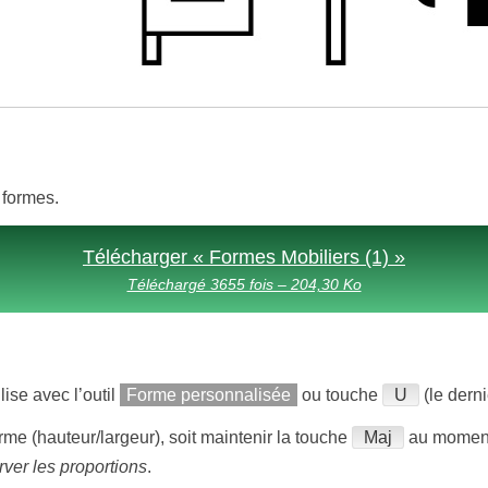
 formes.
Télécharger « Formes Mobiliers (1) »
Téléchargé 3655 fois – 204,30 Ko
ilise avec l’outil
Forme personnalisée
ou touche
U
(le derni
rme (hauteur/largeur), soit maintenir la touche
Maj
au moment 
ver les proportions
.