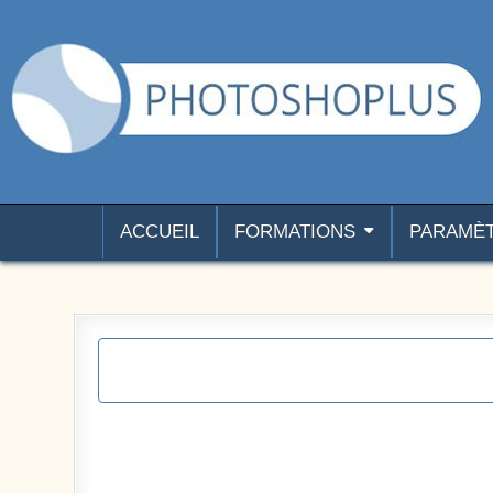
Aller au contenu
Photoshoplus
paramètres, tutoriels et couleurs pour Photoshop
ACCUEIL
FORMATIONS
PARAMÈ