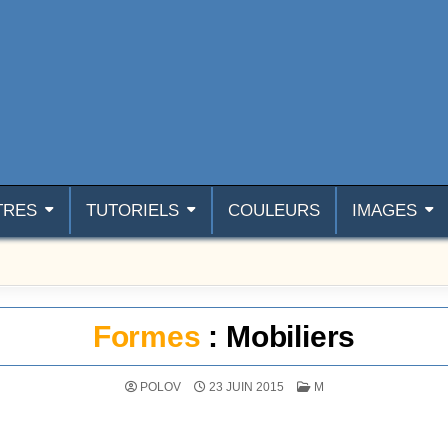
TRES
TUTORIELS
COULEURS
IMAGES
Formes
: Mobiliers
POSTÉ DANS
POLOV
23 JUIN 2015
M