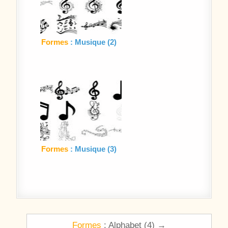
Formes
: Musique (2)
Formes
: Musique (3)
Navigation de l’article
Formes
: Alphabet (4) →