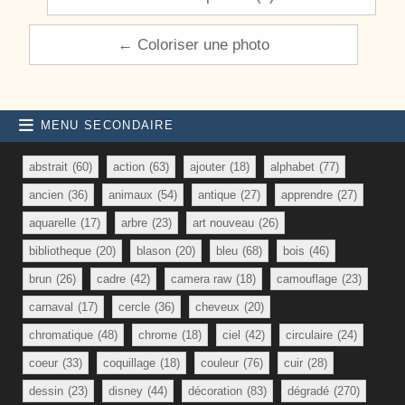
← Coloriser une photo
MENU SECONDAIRE
abstrait
(60)
action
(63)
ajouter
(18)
alphabet
(77)
ancien
(36)
animaux
(54)
antique
(27)
apprendre
(27)
aquarelle
(17)
arbre
(23)
art nouveau
(26)
bibliotheque
(20)
blason
(20)
bleu
(68)
bois
(46)
brun
(26)
cadre
(42)
camera raw
(18)
camouflage
(23)
carnaval
(17)
cercle
(36)
cheveux
(20)
chromatique
(48)
chrome
(18)
ciel
(42)
circulaire
(24)
coeur
(33)
coquillage
(18)
couleur
(76)
cuir
(28)
dessin
(23)
disney
(44)
décoration
(83)
dégradé
(270)