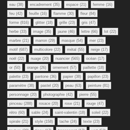
eau
(38)
encadrement
(35)
espace
(21)
femme
(16)
feu
(42)
feuille
(16)
flamme
(30)
fleur
(84)
forme
(816)
glitter
(18)
grille
(23)
gris
(47)
herbe
(33)
image
(35)
jaune
(46)
lettre
(66)
lot
(22)
marbre
(21)
marron
(29)
masque
(54)
mer
(23)
motif
(687)
multicolore
(22)
métal
(55)
neige
(17)
noël
(22)
nuage
(20)
nuancier
(565)
océan
(17)
or
(50)
orange
(26)
ornement
(57)
paillette
(18)
palette
(23)
pantone
(36)
papier
(38)
papillon
(23)
paramètre
(38)
pastel
(20)
peau
(63)
peinture
(81)
personnage
(20)
photographie
(42)
pierre
(55)
pinceau
(288)
rosace
(20)
rose
(21)
rouge
(47)
rétro
(60)
sable
(24)
saint-valentin
(18)
soleil
(22)
spirale
(21)
style
(158)
tache
(24)
texte
(23)