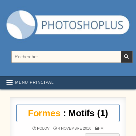
Aller au contenu
Photoshoplus
paramètres, tutoriels et couleurs pour Photoshop
Rechercher :
MENU PRINCIPAL
Formes
: Motifs (1)
POSTÉ DANS
POLOV
4 NOVEMBRE 2016
M