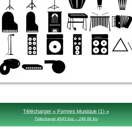
Télécharger « Formes Musique (1) »
Téléchargé 4543 fois – 246,86 Ko