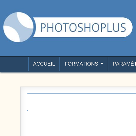
Aller au contenu
Photoshoplus
paramètres, tutoriels et couleurs pour Photoshop
ACCUEIL
FORMATIONS
PARAMÈ