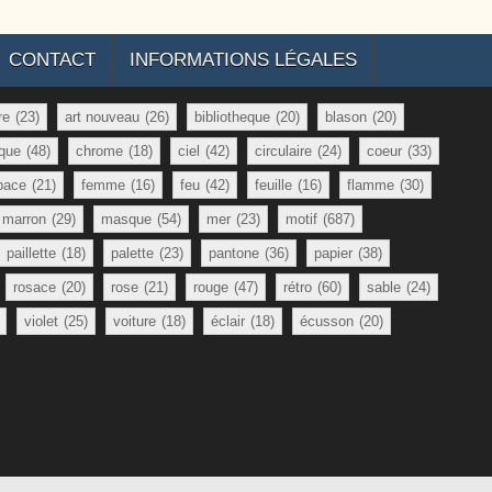
CONTACT
INFORMATIONS LÉGALES
re
(23)
art nouveau
(26)
bibliotheque
(20)
blason
(20)
que
(48)
chrome
(18)
ciel
(42)
circulaire
(24)
coeur
(33)
pace
(21)
femme
(16)
feu
(42)
feuille
(16)
flamme
(30)
marron
(29)
masque
(54)
mer
(23)
motif
(687)
paillette
(18)
palette
(23)
pantone
(36)
papier
(38)
rosace
(20)
rose
(21)
rouge
(47)
rétro
(60)
sable
(24)
violet
(25)
voiture
(18)
éclair
(18)
écusson
(20)