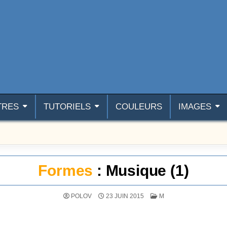
TRES
TUTORIELS
COULEURS
IMAGES
Formes
: Musique (1)
POSTÉ DANS
POLOV
23 JUIN 2015
M