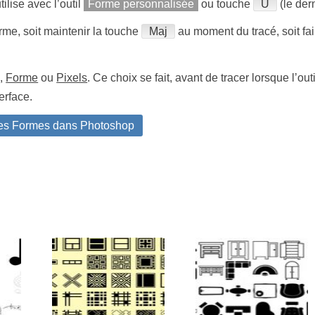
tilise avec l’outil
Forme personnalisée
ou touche
U
(le dern
orme, soit maintenir la touche
Maj
au moment du tracé, soit fa
é
,
Forme
ou
Pixels
. Ce choix se fait, avant de tracer lorsque l’out
erface.
des Formes dans Photoshop