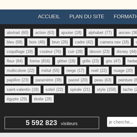
ACCUEIL
PLAN DU SITE
FORMAT
abstrait
(60)
action
(63)
ajouter
(18)
alphabet
(77)
ancien
(36
bleu
(68)
bois
(46)
brun
(26)
cadre
(42)
camera raw
(18)
coquillage
(18)
couleur
(76)
cuir
(28)
dessin
(23)
disney
(44)
fleur
(84)
forme
(816)
glitter
(18)
grille
(23)
gris
(47)
herb
multicolore
(22)
métal
(55)
neige
(17)
noël
(22)
nuage
(20)
papillon
(23)
paramètre
(38)
pastel
(20)
peau
(63)
peinture
(
saint-valentin
(18)
soleil
(22)
spirale
(21)
style
(158)
tache
(
égypte
(29)
étoile
(28)
Rechercher
5 592 823
visiteurs