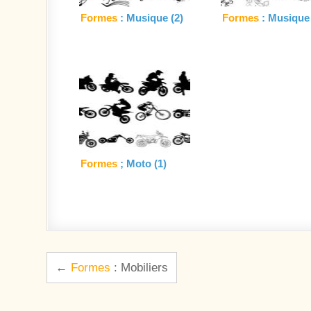
Formes
: Musique (2)
Formes
: Musique 
Formes
; Moto (1)
Navigation de l’article
←
Formes
: Mobiliers