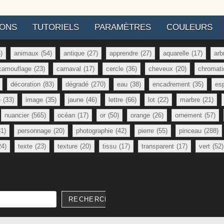
IONS
TUTORIELS
PARAMÈTRES
COULEURS
)
animaux
(54)
antique
(27)
apprendre
(27)
aquarelle
(17)
arb
camouflage
(23)
carnaval
(17)
cercle
(36)
cheveux
(20)
chromati
décoration
(83)
dégradé
(270)
eau
(38)
encadrement
(35)
es
e
(33)
image
(35)
jaune
(46)
lettre
(66)
lot
(22)
marbre
(21)
nuancier
(565)
océan
(17)
or
(50)
orange
(26)
ornement
(57)
81)
personnage
(20)
photographie
(42)
pierre
(55)
pinceau
(288)
24)
texte
(23)
texture
(20)
tissu
(17)
transparent
(17)
vert
(52)
RECHERCHER