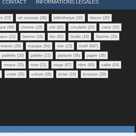
CONTACT
INFORMATIONS LÉGALES
re
(23)
art nouveau
(26)
bibliotheque
(20)
blason
(20)
que
(48)
chrome
(18)
ciel
(42)
circulaire
(24)
coeur
(33)
pace
(21)
femme
(16)
feu
(42)
feuille
(16)
flamme
(30)
marron
(29)
masque
(54)
mer
(23)
motif
(687)
paillette
(18)
palette
(23)
pantone
(36)
papier
(38)
rosace
(20)
rose
(21)
rouge
(47)
rétro
(60)
sable
(24)
violet
(25)
voiture
(18)
éclair
(18)
écusson
(20)