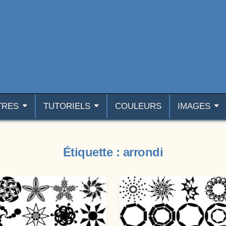
TRES
TUTORIELS
COULEURS
IMAGES
Étiquette :
arrondi