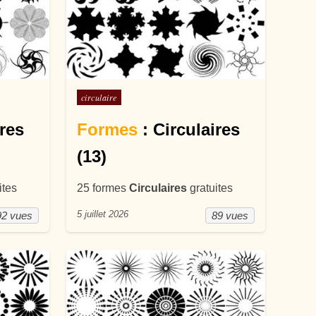
Posté dans
circulaire
ires
Formes
: Circulaires
(13)
ites
25 formes
Circulaires
gratuites
5 juillet 2026
92 vues
89 vues