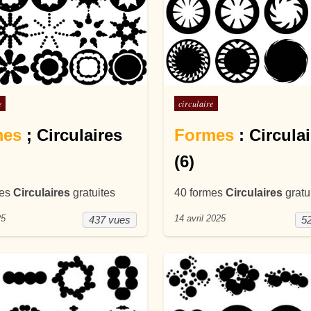
ans
Posté dans
e
circulaire
mes
; Circulaires
Formes
: Circula
(6)
mes
Circulaires
gratuites
40 formes
Circulaires
gratu
25
14 avril 2025
437 vues
5