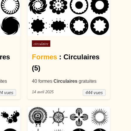
Posté dans
circulaire
ires
Formes
: Circulaires
(5)
ites
40 formes
Circulaires
gratuites
14 avril 2025
24 vues
444 vues