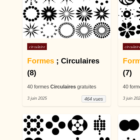
Posté dans
Posté d
circulaire
circulair
Formes
; Circulaires
For
(8)
(7)
40 formes
Circulaires
gratuites
40 for
3 juin 2025
3 juin 20
464 vues