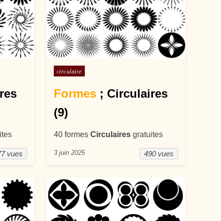
Posté dans
circulaire
ires
Formes
; Circulaires
(9)
ites
40 formes
Circulaires
gratuites
3 juin 2025
77 vues
490 vues