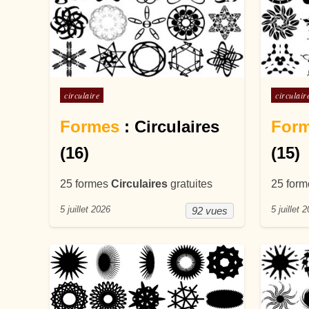
Posté dans
Posté d
circulaire
circulair
Formes
: Circulaires
For
(16)
(15)
25 formes
Circulaires
gratuites
25 for
5 juillet 2026
5 juillet 
92 vues