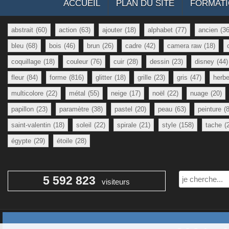
ACCUEIL
PLAN DU SITE
FORMAT
abstrait
(60)
action
(63)
ajouter
(18)
alphabet
(77)
ancien
(36
bleu
(68)
bois
(46)
brun
(26)
cadre
(42)
camera raw
(18)
coquillage
(18)
couleur
(76)
cuir
(28)
dessin
(23)
disney
(44)
fleur
(84)
forme
(816)
glitter
(18)
grille
(23)
gris
(47)
herb
multicolore
(22)
métal
(55)
neige
(17)
noël
(22)
nuage
(20)
papillon
(23)
paramètre
(38)
pastel
(20)
peau
(63)
peinture
(
saint-valentin
(18)
soleil
(22)
spirale
(21)
style
(158)
tache
(
égypte
(29)
étoile
(28)
Rechercher
5 592 823
visiteurs