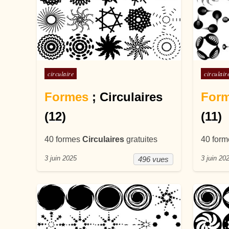
Posté dans
Posté d
circulaire
circulair
Formes
; Circulaires
For
(12)
(11)
40 formes
Circulaires
gratuites
40 for
3 juin 2025
3 juin 20
496 vues