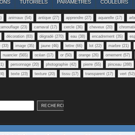
IONS
TUTORIELS
PARAMÈTRES
COULEURS
)
animaux
(54)
antique
(27)
apprendre
(27)
aquarelle
(17)
arb
camouflage
(23)
carnaval
(17)
cercle
(36)
cheveux
(20)
chromati
décoration
(83)
dégradé
(270)
eau
(38)
encadrement
(35)
es
e
(33)
image
(35)
jaune
(46)
lettre
(66)
lot
(22)
marbre
(21)
nuancier
(565)
océan
(17)
or
(50)
orange
(26)
ornement
(57)
81)
personnage
(20)
photographie
(42)
pierre
(55)
pinceau
(288)
24)
texte
(23)
texture
(20)
tissu
(17)
transparent
(17)
vert
(52)
RECHERCHER