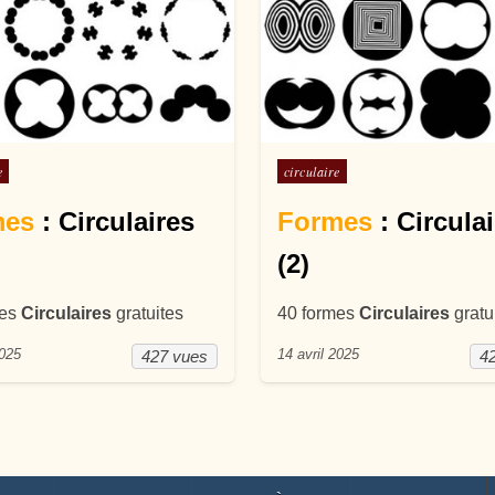
ans
Posté dans
e
circulaire
mes
: Circulaires
Formes
: Circula
(2)
mes
Circulaires
gratuites
40 formes
Circulaires
gratu
2025
14 avril 2025
427 vues
4