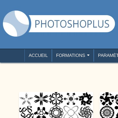
Aller au contenu
Photoshoplus
paramètres, tutoriels et couleurs pour Photoshop
ACCUEIL
FORMATIONS
PARAMÈ