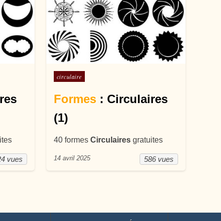
Posté dans
circulaire
ires
Formes
: Circulaires
(1)
ites
40 formes
Circulaires
gratuites
14 avril 2025
24 vues
586 vues