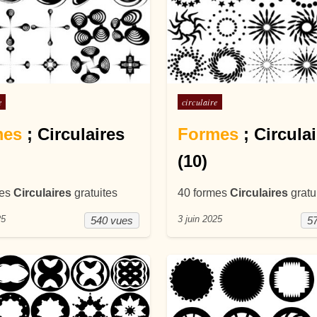
ans
Posté dans
e
circulaire
mes
; Circulaires
Formes
; Circula
(10)
mes
Circulaires
gratuites
40 formes
Circulaires
gratu
25
3 juin 2025
540 vues
5