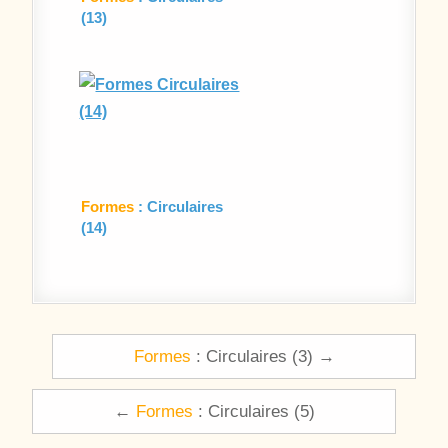
(13)
Formes
: Circulaires
(14)
Navigation de l’article
Formes
: Circulaires (3) →
←
Formes
: Circulaires (5)