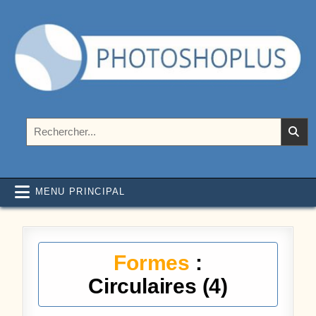
Aller au contenu
Photoshoplus
paramètres, tutoriels et couleurs pour Photoshop
Rechercher :
MENU PRINCIPAL
Formes
:
Circulaires (4)