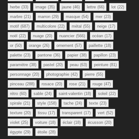
herbe
(33)
image
(35)
jaune
(46)
lettre
(66)
lot
(22)
marbre
(21)
marron
(29)
masque
(54)
mer
(23)
motif
(687)
multicolore
(22)
métal
(55)
neige
(17)
noël
(22)
nuage
(20)
nuancier
(566)
océan
(17)
or
(50)
orange
(26)
ornement
(57)
paillette
(18)
palette
(23)
pantone
(36)
papier
(38)
papillon
(23)
paramètre
(38)
pastel
(20)
peau
(63)
peinture
(81)
personnage
(20)
photographie
(42)
pierre
(55)
pinceau
(288)
rosace
(20)
rose
(21)
rouge
(47)
rétro
(60)
sable
(24)
saint-valentin
(18)
soleil
(22)
spirale
(21)
style
(158)
tache
(24)
texte
(23)
texture
(20)
tissu
(17)
transparent
(17)
vert
(52)
violet
(25)
voiture
(18)
éclair
(18)
écusson
(20)
égypte
(29)
étoile
(28)