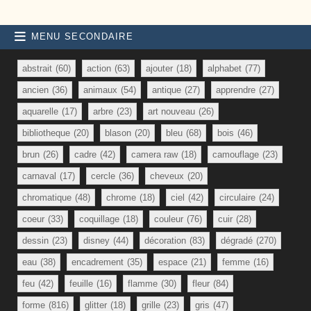
MENU SECONDAIRE
abstrait
(60)
action
(63)
ajouter
(18)
alphabet
(77)
ancien
(36)
animaux
(54)
antique
(27)
apprendre
(27)
aquarelle
(17)
arbre
(23)
art nouveau
(26)
bibliotheque
(20)
blason
(20)
bleu
(68)
bois
(46)
brun
(26)
cadre
(42)
camera raw
(18)
camouflage
(23)
carnaval
(17)
cercle
(36)
cheveux
(20)
chromatique
(48)
chrome
(18)
ciel
(42)
circulaire
(24)
coeur
(33)
coquillage
(18)
couleur
(76)
cuir
(28)
dessin
(23)
disney
(44)
décoration
(83)
dégradé
(270)
eau
(38)
encadrement
(35)
espace
(21)
femme
(16)
feu
(42)
feuille
(16)
flamme
(30)
fleur
(84)
forme
(816)
glitter
(18)
grille
(23)
gris
(47)