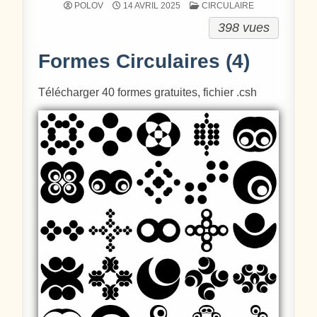
POSTÉ DANS
POLOV
14 AVRIL 2025
CIRCULAIRE
398 vues
Formes Circulaires (4)
Télécharger 40 formes
gratuites, fichier .csh