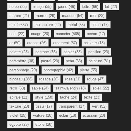
herbe
(33)
image
(35)
jaune
(46)
lettre
(66)
lot
(22)
marbre
(21)
marron
(29)
masque
(54)
mer
(23)
motif
(687)
multicolore
(22)
métal
(55)
neige
(17)
noël
(22)
nuage
(20)
nuancier
(565)
océan
(17)
or
(50)
orange
(26)
ornement
(57)
paillette
(18)
palette
(23)
pantone
(36)
papier
(38)
papillon
(23)
paramètre
(38)
pastel
(20)
peau
(63)
peinture
(81)
personnage
(20)
photographie
(42)
pierre
(55)
pinceau
(288)
rosace
(20)
rose
(21)
rouge
(47)
rétro
(60)
sable
(24)
saint-valentin
(18)
soleil
(22)
spirale
(21)
style
(158)
tache
(24)
texte
(23)
texture
(20)
tissu
(17)
transparent
(17)
vert
(52)
violet
(25)
voiture
(18)
éclair
(18)
écusson
(20)
égypte
(29)
étoile
(28)