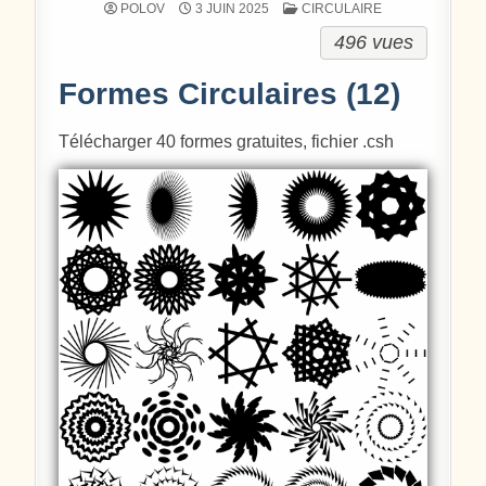
POSTÉ DANS
POLOV
3 JUIN 2025
CIRCULAIRE
496 vues
Formes Circulaires (12)
Télécharger 40 formes
gratuites, fichier .csh