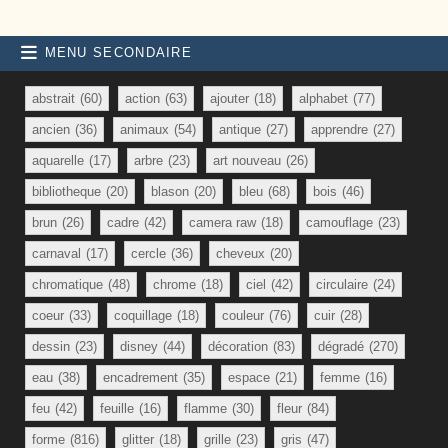
MENU SECONDAIRE
abstrait
(60)
action
(63)
ajouter
(18)
alphabet
(77)
ancien
(36)
animaux
(54)
antique
(27)
apprendre
(27)
aquarelle
(17)
arbre
(23)
art nouveau
(26)
bibliotheque
(20)
blason
(20)
bleu
(68)
bois
(46)
brun
(26)
cadre
(42)
camera raw
(18)
camouflage
(23)
carnaval
(17)
cercle
(36)
cheveux
(20)
chromatique
(48)
chrome
(18)
ciel
(42)
circulaire
(24)
coeur
(33)
coquillage
(18)
couleur
(76)
cuir
(28)
dessin
(23)
disney
(44)
décoration
(83)
dégradé
(270)
eau
(38)
encadrement
(35)
espace
(21)
femme
(16)
feu
(42)
feuille
(16)
flamme
(30)
fleur
(84)
forme
(816)
glitter
(18)
grille
(23)
gris
(47)