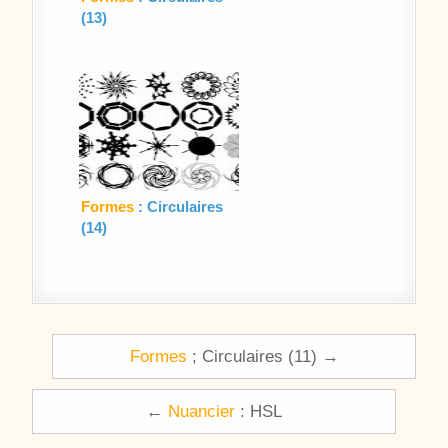
(13)
Formes
: Circulaires
(14)
Navigation de l’article
Formes
; Circulaires (11) →
←
Nuancier
: HSL