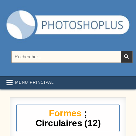
Aller au contenu
Photoshoplus
paramètres, tutoriels et couleurs pour Photoshop
Rechercher :
MENU PRINCIPAL
Formes
;
Circulaires (12)